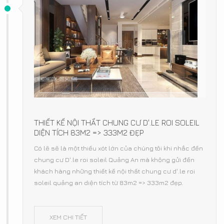
THIẾT KẾ NỘI THẤT CHUNG CƯ D'.LE ROI SOLEIL
DIỆN TÍCH 83M2 => 333M2 ĐẸP
Có lẽ sẽ là một thiếu xót lớn của chúng tôi khi nhắc đến
chung cư D'.le roi soleil Quảng An mà không gửi đến
khách hàng những thiết kế nội thất chung cư d'.le roi
soleil quảng an diện tích từ 83m2 => 333m2 đẹp.
XEM CHI TIẾT