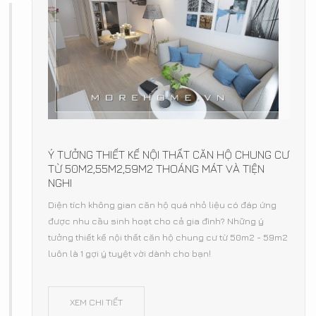
Ý TƯỞNG THIẾT KẾ NỘI THẤT CĂN HỘ CHUNG CƯ
TỪ 50M2,55M2,59M2 THOÁNG MÁT VÀ TIỆN
NGHI
Diện tích không gian căn hộ quá nhỏ liệu có đáp ứng
được nhu cầu sinh hoạt cho cả gia đình? Những ý
tưởng thiết kế nội thất căn hộ chung cư từ 50m2 - 59m2
luôn là 1 gợi ý tuyệt vời dành cho bạn!
XEM CHI TIẾT