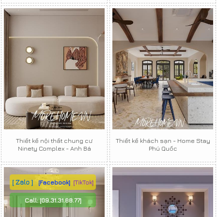
Thiết kế nội thất chung cư
Thiết kế khách sạn - Home Stay
Ninety Complex - Anh Bá
Phú Quốc
[ Zalo ]
[Facebook]
[TikTok]
Call:
[09.31.31.88.77]