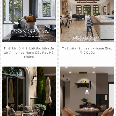
Thiết kế nội thất biệt thự hiện đại
Thiết kế khách sạn - Home Stay
tại Vinhomes Maria Cầu Rào Hải
Phú Quốc
Phòng