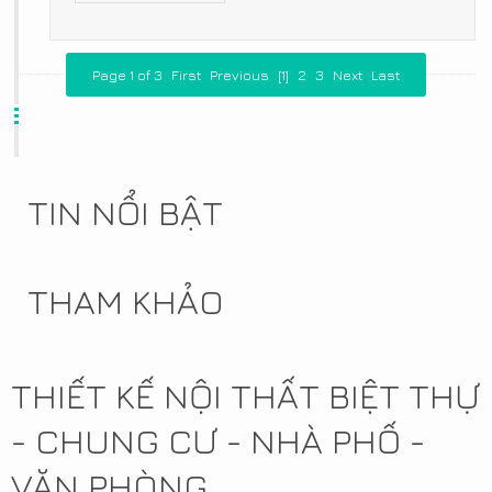
Page 1 of 3
First
Previous
[1]
2
3
Next
Last
TIN NỔI BẬT
THAM KHẢO
THIẾT KẾ NỘI THẤT BIỆT THỰ
- CHUNG CƯ - NHÀ PHỐ -
VĂN PHÒNG