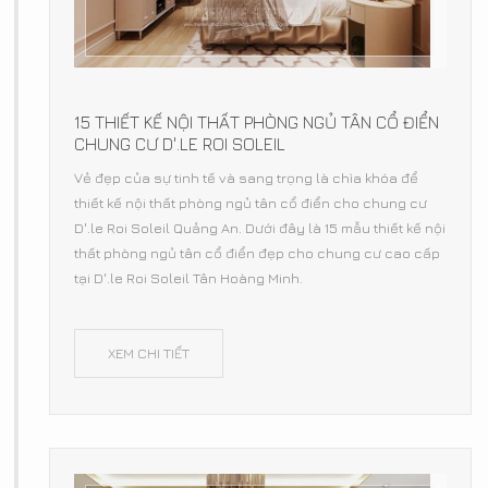
15 THIẾT KẾ NỘI THẤT PHÒNG NGỦ TÂN CỔ ĐIỂN
CHUNG CƯ D'.LE ROI SOLEIL
Vẻ đẹp của sự tinh tế và sang trọng là chìa khóa để
thiết kế nội thất phòng ngủ tân cổ điển cho chung cư
D'.le Roi Soleil Quảng An. Dưới đây là 15 mẫu thiết kế nội
thất phòng ngủ tân cổ điển đẹp cho chung cư cao cấp
tại D'.le Roi Soleil Tân Hoàng Minh.
XEM CHI TIẾT