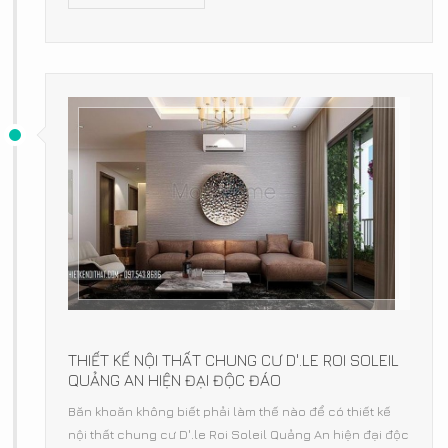
THIẾT KẾ NỘI THẤT CHUNG CƯ D'.LE ROI SOLEIL
QUẢNG AN HIỆN ĐẠI ĐỘC ĐÁO
Băn khoăn không biết phải làm thế nào để có thiết kế
nội thất chung cư D'.le Roi Soleil Quảng An hiện đại độc