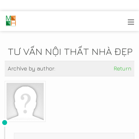
MOREHOME
/
TIN TỨC
TƯ VẤN NỘI THẤT NHÀ ĐẸP
Archive by author:
Return