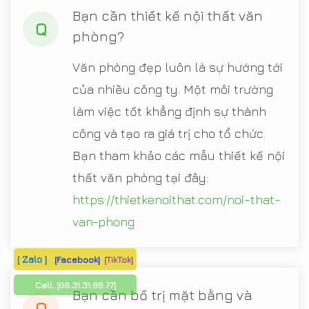
Bạn cần thiết kế nội thất văn
Q
phòng?
Văn phòng đẹp luôn là sự hướng tới
của nhiều công ty. Một môi trường
làm việc tốt khẳng định sự thành
công và tạo ra giá trị cho tổ chức.
Bạn tham khảo các mẫu thiết kế nội
thất văn phòng tại đây:
https://thietkenoithat.com/noi-that-
van-phong
[ Zalo ]
[Facebook]
[TikTok]
Call:
[09.31.31.88.77]
Bạn cần bố trị mặt bằng và
Q