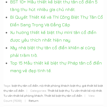
BST 10+ Mẫu thiết kế biệt thự tân cổ điển 5
tầng thu hút nhiều gia chủ nhất.
Bí Quyết Thiết Kế và Thi Công Biệt Thự Tân Cổ
Điển Sang Trọng Và Đẳng Cấp
Xu hướng thiết kế biệt thự mini tân cổ điển
được yêu thích nhất hiện nay.
Xây nhà biệt thự tân cổ điển khiến ai cũng
phải trầm trồ.
Top 15 Mẫu thiết kế biệt thự Pháp tân cổ điển
mang vẻ đẹp tinh tế.
Tags:
biệt thự tân cổ điển
,
nội thất phòng khách biệt thự
,
giá thiết kế biệt
thự tân cổ điển
|
Categories:
Thiết kế biệt thự
,
Tư vấn thiết kế nội thất
,
Tư vấn thiết kế phòng khách
,
Thiết kế biệt thự tân cổ điển
|
View
Count (7039)
|
Return