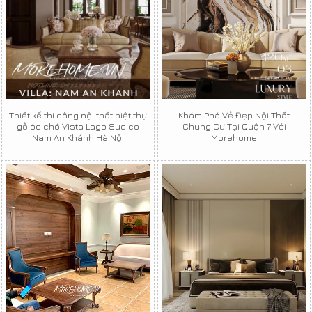
Thiết kế thi công nội thất biệt thự
Khám Phá Vẻ Đẹp Nội Thất
gỗ óc chó Vista Lago Sudico
Chung Cư Tại Quận 7 Với
Nam An Khánh Hà Nội
Morehome