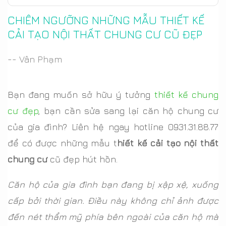
CHIÊM NGƯỠNG NHỮNG MẪU THIẾT KẾ
CẢI TẠO NỘI THẤT CHUNG CƯ CŨ ĐẸP
-- Vân Phạm
Bạn đang muốn sở hữu ý tưởng
thiết kế chung
cư đẹp
, bạn cần sửa sang lại căn hộ chung cư
của gia đình? Liên hệ ngay hotline 0931.31.88.77
để có được những mẫu t
hiết kế cải tạo nội thất
chung cư
cũ đẹp hút hồn.
Căn hộ của gia đình bạn đang bị xập xệ, xuống
cấp bởi thời gian. Điều này không chỉ ảnh được
đến nét thẩm mỹ phía bên ngoài của căn hộ mà