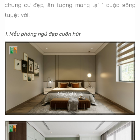
chung cư đẹp, ấn tượng mang lại 1 cuộc sống
tuyệt vời
.
1. Mẫu phòng ngủ đẹp cuốn hút