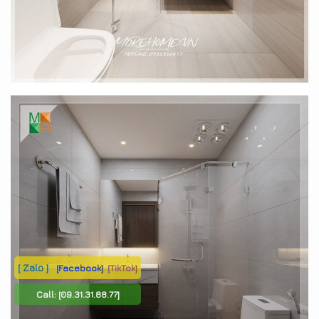
[ Zalo ]
[Facebook]
[TikTok]
Call:
[09.31.31.88.77]