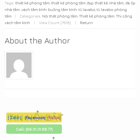
Tags:
thiết kế phòng tắm
,
thiết kế phòng tắm đẹp
,
thiết kế nhà tắm
,
đá ốp
nhà tắm
,
vách tắm kính
,
buồng tắm kính
,
tủ lavabo
,
tủ lavabo phòng
tắm
|
Categories:
Nội thất phòng tắm
,
Thiết kế phòng tắm
,
Thi công
vách tắm kính
|
View Count (7618)
|
Return
About the Author
TIN NỔI BẬT
[ Zalo ]
[Facebook]
[TikTok]
Call:
[09.31.31.88.77]