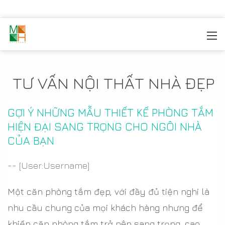
MOREHOME
/
TIN TỨC
TƯ VẤN NỘI THẤT NHÀ ĐẸP
GỢI Ý NHỮNG MẪU THIẾT KẾ PHÒNG TẮM
HIỆN ĐẠI SANG TRỌNG CHO NGÔI NHÀ
CỦA BẠN
-- [User:Username]
Một căn phòng tắm đẹp, với đầy đủ tiện nghi là
nhu cầu chung của mọi khách hàng nhưng để
khiến căn phòng tắm trở nên sang trọng, cao