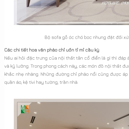
Bộ sofa gỗ óc chó boc nhung đặt đối xứ
Các chi tiết hoa văn phào chỉ uốn tỉ mỉ cầu kỳ
Nếu ai hỏi đặc trưng của nội thất tân cổ điển là gì thì đá
và kỹ lưỡng. Trong phong cách này, các món đồ nội thất đ
khắc nhẹ nhàng. Những đường chỉ phào nổi cũng được áp d
quần áo, kệ tivi hay tường, trần nhà.