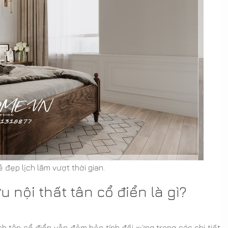
 đẹp lịch lãm vượt thời gian.
 nội thất tân cổ điển là gì?
h tân cổ điển vẫn đảm bảo tính đối xứng trong các chi tiết