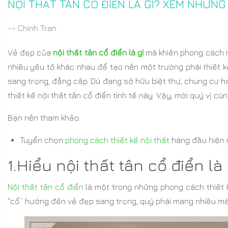
NỘI THẤT TÂN CỔ ĐIỂN LÀ GÌ? XEM NHỮNG
-- Chinh Tran
Vẻ đẹp của
nội thất tân cổ điển là gì
mà khiến phong cách n
nhiều yếu tố khác nhau để tạo nên một trường phái thiết k
sang trọng, đẳng cấp. Dù đang sở hữu biệt thự, chung cư ha
thiết kế nội thất tân cổ điển tinh tế này. Vậy, mời quý vị cù
Bạn nên tham khảo:
Tuyển chọn
phong cách thiết kế nội thất
hàng đầu hiện 
1.Hiểu nội thất tân cổ điển là 
Nội thất tân cổ điển
là một trong những phong cách thiết k
“cổ” hướng đến vẻ đẹp sang trọng, quý phái mang nhiều mà