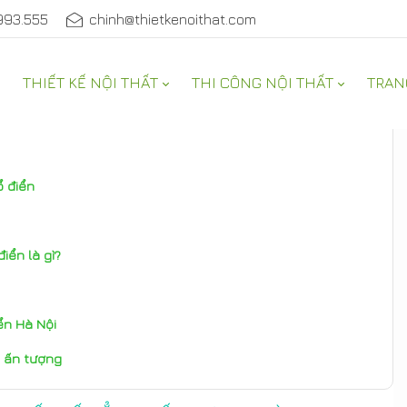
993.555
chinh@thietkenoithat.com
THIẾT KẾ NỘI THẤT
THI CÔNG NỘI THẤT
TRAN
ổ điển
iển là gì?
ển Hà Nội
n ấn tượng