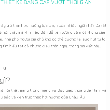
 THIẾT KẾ ĐẲNG CẤP VƯỢT THỜI GIAN
ày trở thành xu hướng lựa chọn của nhiều ngôi nhà? Có rất
ế nội thất mà khi nhắc đến dễ liên tưởng về một không gian
y nhà phố người gia chủ khó có thể cưỡng lại sức hút từ lối
ng tìm hiểu tất cả những điều trên ngay trong bài viết này.
nay
gì?
ế nội thất sang trong mang vẻ đẹp giao thoa giữa “tân” và
u sắc và kiến trúc theo hơi hướng của Châu Âu.