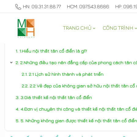
HN: 09.31.31.88.77
HCM: 097.543.8686
HP: 096.1
TRANG CHỦ
CÔNG TRÌNH
TƯ VẤN NỘI THẤT NHÀ ĐẸP
1.Hiểu nội thất tân cổ điển là gì?
2.Những điều tạo nên đẳng cấp của phong cách tân c
2.1 Lịch sử hình thành và phát triển
2.2 Vẻ đẹp của không gian sở hữu nội thất tân cổ đ
3.Giá thiết kế nội thất tân cổ điển
4.Đơn vị chuyên thi công và thiết kế nội thất tân cổ đi
5. Những không gian được thiết kế nội thất tân cổ điể