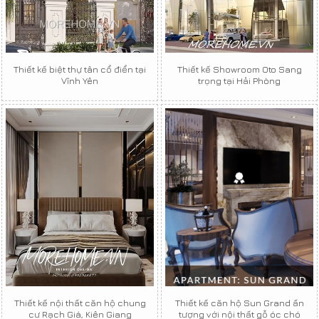
Thiết kế biệt thự tân cổ điển tại
Thiết kế Showroom Oto Sang
Vĩnh Yên
trọng tại Hải Phòng
Thiết kế nội thất căn hộ chung
Thiết kế căn hộ Sun Grand ấn
cư Rạch Giá, Kiên Giang
tượng với nội thất gỗ óc chó