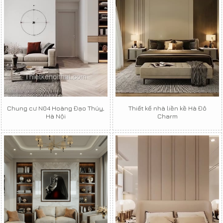
Chung cư N04 Hoàng Đạo Thúy,
Thiết kế nhà liền kề Hà Đô
Hà Nội
Charm