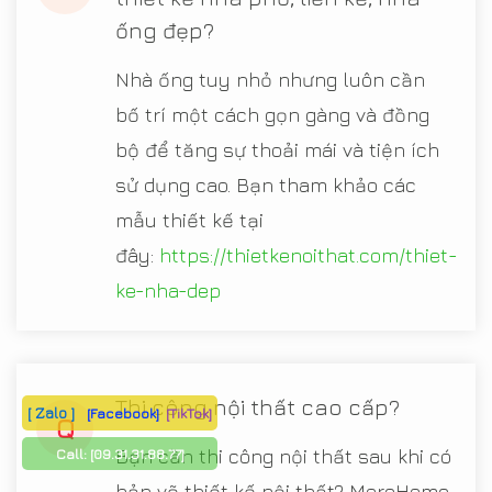
ống đẹp?
Nhà ống tuy nhỏ nhưng luôn cần
bố trí một cách gọn gàng và đồng
bộ để tăng sự thoải mái và tiện ích
sử dụng cao. Bạn tham khảo các
mẫu thiết kế tại
đây:
https://thietkenoithat.com/thiet-
ke-nha-dep
Thi công nội thất cao cấp?
[ Zalo ]
[Facebook]
[TikTok]
Q
Bạn cần thi công nội thất sau khi có
Call:
[09.31.31.88.77]
bản vẽ thiết kế nội thất? MoreHome