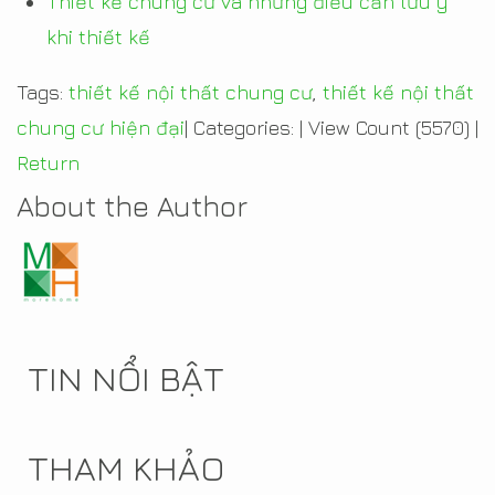
Thiết kế chung cư và những điều cần lưu ý
khi thiết kế
Tags:
thiết kế nội thất chung cư
,
thiết kế nội thất
chung cư hiện đại
|
Categories:
|
View Count (5570)
|
Return
About the Author
TIN NỔI BẬT
THAM KHẢO