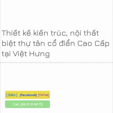
Thiết kế kiến trúc, nội thất
biệt thự tân cổ điển Cao Cấp
tại Việt Hưng
[ Zalo ]
[Facebook]
[TikTok]
Call:
[09.31.31.88.77]