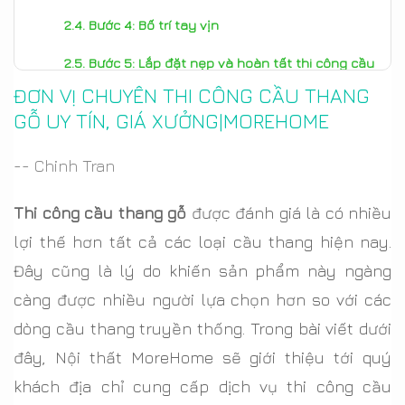
Bước 4: Bố trí tay vịn
Bước 5: Lắp đặt nẹp và hoàn tất thi công cầu
ĐƠN VỊ CHUYÊN THI CÔNG CẦU THANG
thang gỗ
GỖ UY TÍN, GIÁ XƯỞNG|MOREHOME
Chia sẻ kinh nghiệm thi công cầu thang gỗ không
nên bỏ qua.
-- Chinh Tran
MoreHome - đơn vị thi công cầu thang gỗ uy tín,
Thi công cầu thang gỗ
được đánh giá là có nhiều
chuyên nghiệp
lợi thế hơn tất cả các loại cầu thang hiện nay.
Công trình thi công cầu thang gỗ đẹp, chất lượng
Đây cũng là lý do khiến sản phẩm này ngàng
từ Nội thất MoreHome
càng được nhiều người lựa chọn hơn so với các
dòng cầu thang truyền thống. Trong bài viết dưới
đây, Nội thất MoreHome sẽ giới thiệu tới quý
khách địa chỉ cung cấp dịch vụ thi công cầu