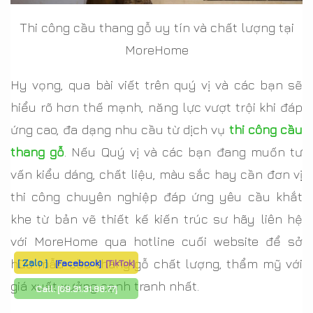
Thi công cầu thang gỗ uy tín và chất lượng tại
MoreHome
Hy vọng, qua bài viết trên quý vị và các bạn sẽ
hiểu rõ hơn thế mạnh, năng lực vượt trội khi đáp
ứng cao, đa dạng nhu cầu từ dịch vụ
thi công cầu
thang gỗ
. Nếu Quý vị và các bạn đang muốn tư
vấn kiểu dáng, chất liệu, màu sắc hay cần đơn vị
thi công chuyên nghiệp đáp ứng yêu cầu khắt
khe từ bản vẽ thiết kế kiến trúc sư hãy liên hệ
với MoreHome qua hotline cuối website để sở
hữu mẫu cầu thang gỗ chất lượng, thẩm mỹ với
[ Zalo ]
[Facebook]
[TikTok]
giá xuất xưởng cạnh tranh nhất.
Call:
[09.31.31.88.77]