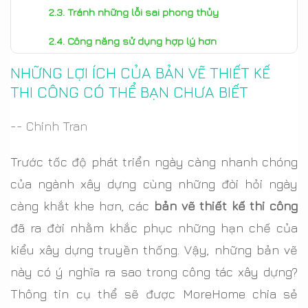
Tránh những lỗi sai phong thủy
Công năng sử dụng hợp lý hơn
NHỮNG LỢI ÍCH CỦA BẢN VẼ THIẾT KẾ
Đánh giá được chất lượng thi công
THI CÔNG CÓ THỂ BẠN CHƯA BIẾT
-- Chinh Tran
Trước tốc độ phát triển ngày càng nhanh chóng
của ngành xây dựng cùng những đòi hỏi ngày
càng khắt khe hơn, các
bản vẽ thiết kế thi công
đã ra đời nhằm khắc phục những hạn chế của
kiểu xây dựng truyền thống. Vậy, những bản vẽ
này có ý nghĩa ra sao trong công tác xây dựng?
Thông tin cụ thể sẽ được MoreHome chia sẻ