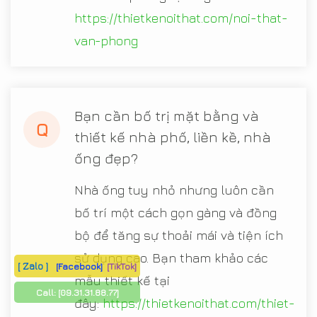
https://thietkenoithat.com/noi-that-
van-phong
Bạn cần bố trị mặt bằng và
Q
thiết kế nhà phố, liền kề, nhà
ống đẹp?
Nhà ống tuy nhỏ nhưng luôn cần
bố trí một cách gọn gàng và đồng
bộ để tăng sự thoải mái và tiện ích
sử dụng cao. Bạn tham khảo các
[ Zalo ]
[Facebook]
[TikTok]
mẫu thiết kế tại
Call:
[09.31.31.88.77]
đây:
https://thietkenoithat.com/thiet-