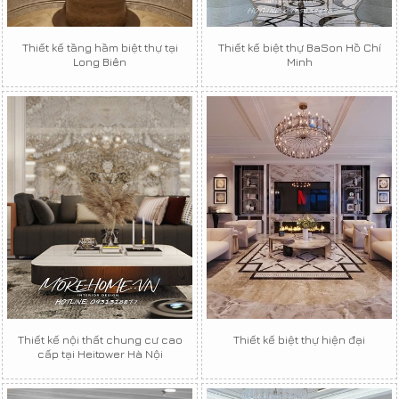
Thiết kế tầng hầm biệt thự tại
Thiết kế biệt thự BaSon Hồ Chí
Long Biên
Minh
Thiết kế nội thất chung cư cao
Thiết kế biệt thự hiện đại
cấp tại Heitower Hà Nội