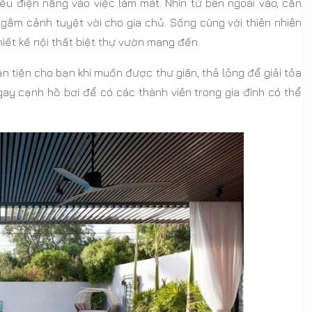
u điện năng vào việc làm mát. Nhìn từ bên ngoài vào, căn
ngắm cảnh tuyệt vời cho gia chủ. Sống cùng với thiên nhiên
iết kế nội thất biệt thự vườn mang đến.
ận tiện cho bạn khi muốn được thư giãn, thả lỏng để giải tỏa
ay cạnh hồ bơi để có các thành viên trong gia đình có thể