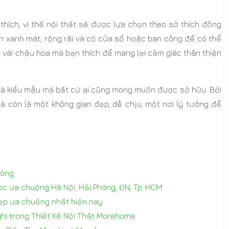
thích, vì thế nội thất sẽ được lựa chọn theo sở thích đồng
an xanh mát, rộng rãi và có cửa sổ hoặc ban công để có thể
 vài chậu hoa mà bạn thích để mang lại cảm giác thân thiện
à kiểu mẫu mà bất cứ ai cũng mong muốn được sở hữu. Bởi
mà còn là một không gian đẹp, dễ chịu, một nơi lý tưởng để
hòng
ợc ưa chuộng Hà Nội, Hải Phòng, ĐN, Tp. HCM
 đẹp ưa chuộng nhất hiện nay
hi trong Thiết Kế Nội Thất Morehome