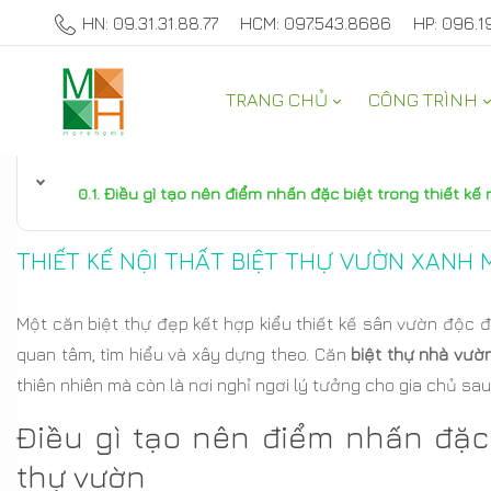
HN: 09.31.31.88.77
HCM: 097.543.8686
HP: 096.1
TRANG CHỦ
CÔNG TRÌNH
TƯ VẤN NỘI THẤT NHÀ ĐẸP
Điều gì tạo nên điểm nhấn đặc biệt trong thiết kế 
THIẾT KẾ NỘI THẤT BIỆT THỰ VƯỜN XANH 
Một căn biệt thự đẹp kết hợp kiểu thiết kế sân vườn độc đ
quan tâm, tìm hiểu và xây dựng theo. Căn
biệt thự nhà vườ
thiên nhiên mà còn là nơi nghỉ ngơi lý tưởng cho gia chủ sa
Điều gì tạo nên điểm nhấn đặc b
thự vườn