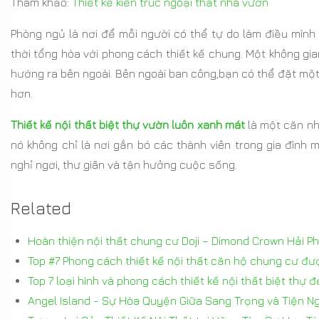
Tham khảo:
Thiết kế kiến trúc ngoại thất nhà vườn
Phòng ngủ là nơi để mỗi người có thể tự do làm điều mình 
thời tổng hòa với phong cách thiết kế chung. Một không gi
hướng ra bên ngoài. Bên ngoài ban công,bạn có thể đặt một
hơn.
Thiết kế nội thất biệt thự vườn luôn xanh mát
là một căn nh
nó không chỉ là nơi gắn bó các thành viên trong gia đình 
nghỉ ngơi, thư giãn và tận hưởng cuộc sống.
Related
Hoàn thiện nội thất chung cư Doji – Dimond Crown Hải P
Top #7 Phong cách thiết kế nội thất căn hộ chung cư đư
Top 7 loại hình và phong cách thiết kế nội thất biệt thự
Angel Island - Sự Hòa Quyện Giữa Sang Trọng và Tiện Ng