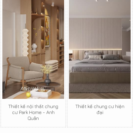
Thiết kế nội thất chung
Thiết kế chung cư hiện
cư Park Home - Anh
đại
Quân