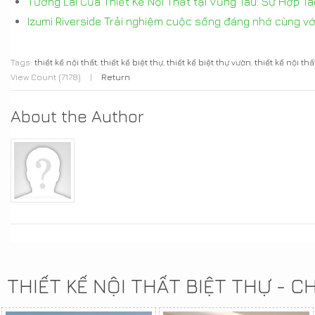
Tương Lai Của Thiết Kế Nội Thất tại Vũng Tàu: Sự Hợp T
Izumi Riverside Trải nghiệm cuộc sống đáng nhớ cùng v
Tags:
thiết kế nội thất
,
thiết kế biệt thự
,
thiết kế biệt thự vườn
,
thiết kế nội th
View Count (7178)
|
Return
About the Author
THIẾT KẾ NỘI THẤT BIỆT THỰ - 