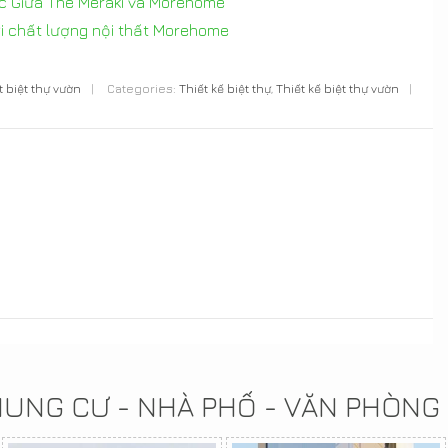
ác Giữa The Meraki và Morehome
ới chất lượng nội thất Morehome
ất biệt thự vườn
|
Categories:
Thiết kế biệt thự
,
Thiết kế biệt thự vườn
|
CHUNG CƯ - NHÀ PHỐ - VĂN PHÒNG