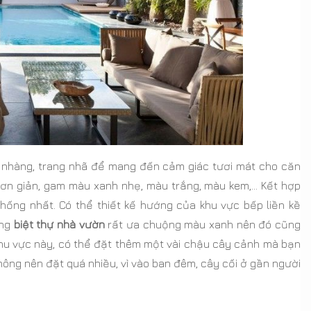
 nhàng, trang nhã để mang đến cảm giác tươi mát cho căn
đơn giản, gam màu xanh nhẹ, màu trắng, màu kem,… Kết hợp
hống nhất. Có thể thiết kế hướng của khu vực bếp liền kề
ong
biệt thự nhà vườn
rất ưa chuộng màu xanh nên đó cũng
 khu vực này, có thể đặt thêm một vài chậu cây cảnh mà bạn
 không nên đặt quá nhiều, vì vào ban đêm, cây cối ở gần người