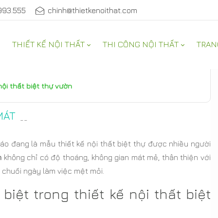
993.555
chinh@thietkenoithat.com
THIẾT KẾ NỘI THẤT
THI CÔNG NỘI THẤT
TRAN
nội thất biệt thự vườn
MÁT
--
áo đang là mẫu thiết kế nội thất biệt thự được nhiều người
n
không chỉ có độ thoáng, không gian mát mẻ, thân thiện với
u chuối ngày làm việc mệt mỏi.
iệt trong thiết kế nội thất biệt