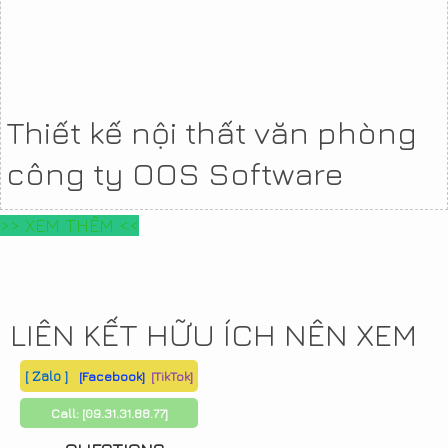
Thiết kế nội thất văn phòng
công ty OOS Software
>> XEM THÊM <<
LIÊN KẾT HỮU ÍCH NÊN XEM
[ Zalo ]
[Facebook]
[TikTok]
Call:
[09.31.31.88.77]