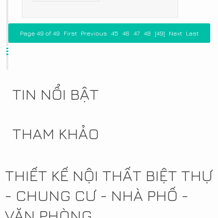
Page 49 of 49
First
Previous
45
46
47
48
[49]
Next
Last
TIN NỔI BẬT
THAM KHẢO
THIẾT KẾ NỘI THẤT BIỆT THỰ
- CHUNG CƯ - NHÀ PHỐ -
VĂN PHÒNG