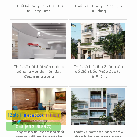
Thiết kế tầng hầm biệt thự
Thiết kế chung cư Đại Kim
tại Long Biên
Building
Thiết kế nội thất văn phòng
Thiết kế biệt thự 3 tầng tân
công ty Honda hiện đại,
cổ điển kiểu Pháp đẹp tại
đẹp, sang trọng
Hải Phòng
[ Zalo ]
[Facebook]
[TikTok]
Call:
[09.31.31.88.77]
Công trình thi công nội thất
Thiết kế mặt tiền nhà phố 4
biệt thự đồ gỗ óc chó tân
tầng hiện đại, sang trọng