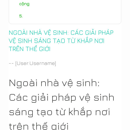
cộng
Phần 4: Những đổi mới trong quản lý vệ sinh
NGOÀI NHÀ VỆ SINH: CÁC GIẢI PHÁP
kinh nguyệt
VỆ SINH SÁNG TẠO TỪ KHẮP NƠI
TRÊN THẾ GIỚI
Phần 5: Công nghệ phòng tắm thông minh
-- [User:Username]
Kết luận: Những tiến bộ trong vệ sinh cho
Ngoài nhà vệ sinh:
một tương lai tốt đẹp hơn.
Các giải pháp vệ sinh
sáng tạo từ khắp nơi
trên thế giới