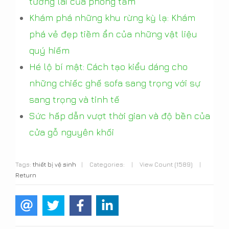
tương lai của phòng tắm
Khám phá những khu rừng kỳ lạ: Khám
phá vẻ đẹp tiềm ẩn của những vật liệu
quý hiếm
Hé lộ bí mật: Cách tạo kiểu dáng cho
những chiếc ghế sofa sang trọng với sự
sang trọng và tinh tế
Sức hấp dẫn vượt thời gian và độ bền của
cửa gỗ nguyên khối
Tags:
thiết bị vệ sinh
|
Categories:
|
View Count (1589)
|
Return