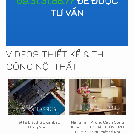
09.31.31.88.77
ĐỂ ĐƯỢC
TƯ VẤN
VIDEOS THIẾT KẾ & THI
CÔNG NỘI THẤT
Thiết kế biệt thự Swanbay
Nâng Tầm Phong Cách Sống
Đồng Nai
Khám Phá CC ĐẬP THÔNG MD
COMPLEX với Thiết Kế Nội