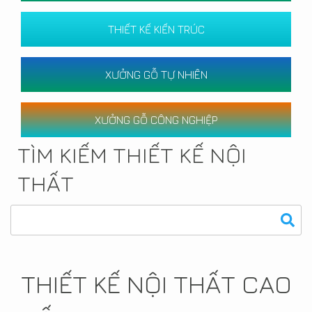
THIẾT KẾ KIẾN TRÚC
XƯỞNG GỖ TỰ NHIÊN
XƯỞNG GỖ CÔNG NGHIỆP
TÌM KIẾM THIẾT KẾ NỘI
THẤT
THIẾT KẾ NỘI THẤT CAO