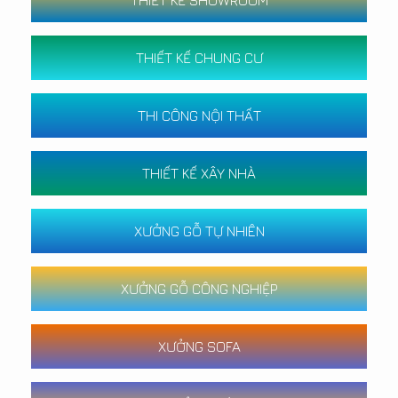
THIẾT KẾ SHOWROOM
THIẾT KẾ CHUNG CƯ
THI CÔNG NỘI THẤT
THIẾT KẾ XÂY NHÀ
XƯỞNG GỖ TỰ NHIÊN
XƯỞNG GỖ CÔNG NGHIỆP
XƯỞNG SOFA