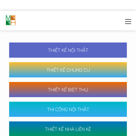
MOREHOME
/
CÔNG TRÌNH
THIẾT KẾ NỘI THẤT
THIẾT KẾ CHUNG CƯ
THIẾT KẾ BIỆT THỰ
THI CÔNG NỘI THẤT
THIẾT KẾ NHÀ LIỀN KỀ