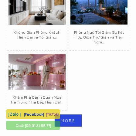
Không Gian Phòng Khách
Phòng Ngủ Tối Giản: Sự Kết
Hiện Đại và Tối Giản...
Hợp Giữa Thư Giãn và Tiện
Nghi...
Khám Phá Cảnh Quan Mùa
Hè Trong Nhà Bếp Hiện Đại...
[ Zalo ]
[Facebook]
[TikTok]
MORE
Call:
[09.31.31.88.77]