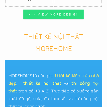
>>> VIEW MORE DESIGN
THIẾT KẾ NỘI THẤT
MOREHOME
MOREHOME là công ty
thiết kế kiến trúc nhà
đẹp
,
thiết kế nội thất
và
thi công nội
thất
trọn gói từ A-Z. Trực tiếp có xưởng sản
xuất đồ gỗ, sofa, đá, inox sắt và thi công nội
thất tại công trình.