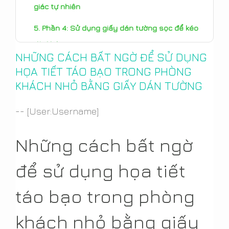
giác tự nhiên
Phần 4: Sử dụng giấy dán tường sọc để kéo
dài không gian
NHỮNG CÁCH BẤT NGỜ ĐỂ SỬ DỤNG
Phần 5: Trộn và kết hợp các mẫu để thu hút
HỌA TIẾT TÁO BẠO TRONG PHÒNG
thị giác
KHÁCH NHỎ BẰNG GIẤY DÁN TƯỜNG
Kết luận: Những họa tiết táo bạo có thể biến
-- [User:Username]
đổi phòng khách nhỏ như thế nào.
Những cách bất ngờ
để sử dụng họa tiết
táo bạo trong phòng
khách nhỏ bằng giấy