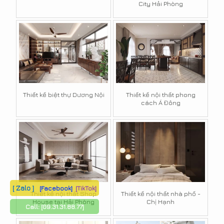
City Hải Phòng
Thiết kế biệt thự Dương Nội
Thiết kế nội thất phong
cách Á Đông
[ Zalo ]
[Facebook]
[TikTok]
Thiết kế nội thất Shop
Thiết kế nội thất nhà phố -
House tại Hải Phòng
Chị Hạnh
Call:
[09.31.31.88.77]