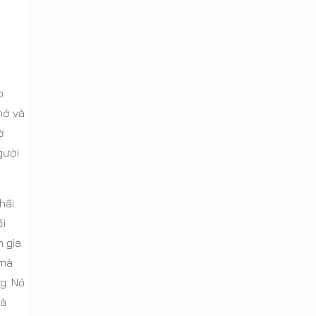
.
hớ và
ờ
gười
hãi.
ối
m gia
 mà
g. Nó
mà