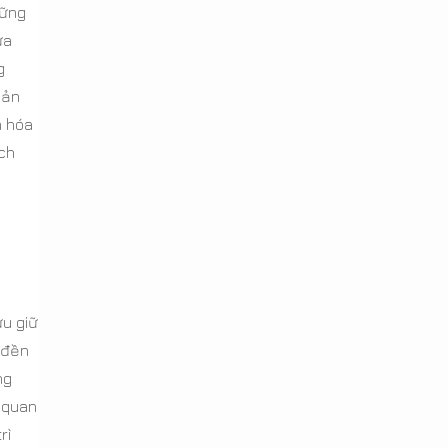
hững
ừa
g
sản
n hóa
ích
ưu giữ
 đền
ng
 quan
rì