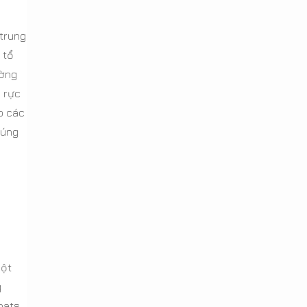
 trung
 tổ
ường
 rực
o các
húng
một
g
hats