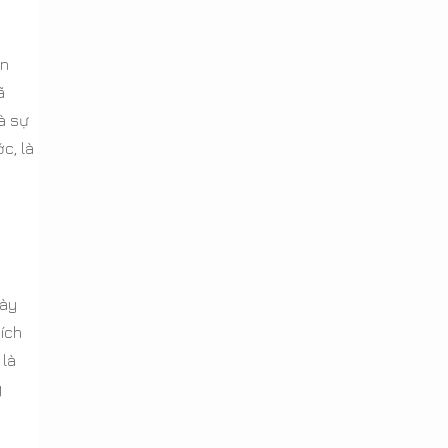
àn
ã
à sự
c, là
này
ích
 là
g