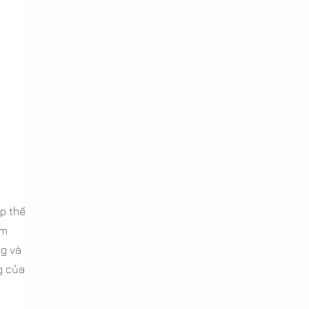
ắp thế
âm
ng và
g của