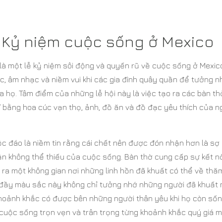
 Kỷ niệm cuộc sống ở Mexico
 là một lễ kỷ niệm sôi động và quyến rũ về cuộc sống ở Mexico
c, âm nhạc và niềm vui khi các gia đình quây quần để tưởng n
 họ. Tâm điểm của những lễ hội này là việc tạo ra các bàn th
rí bằng hoa cúc vạn thọ, ảnh, đồ ăn và đồ đạc yêu thích của n
 đáo là niềm tin rằng cái chết nên được đón nhận hơn là sợ 
ần không thể thiếu của cuộc sống. Bàn thờ cung cấp sự kết n
ra một không gian nơi những linh hồn đã khuất có thể về thă
 đầy màu sắc này không chỉ tưởng nhớ những người đã khuất
hoảnh khắc có được bên những người thân yêu khi họ còn sốn
uộc sống trọn vẹn và trân trọng từng khoảnh khắc quý giá 