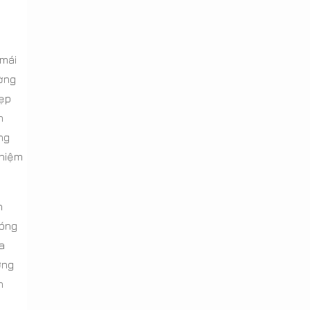
a
 mái
ờng
đẹp
n
ng
ghiệm
n
đóng
a
ỡng
n