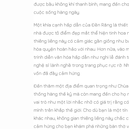
được bầu không khí thanh bình, mang đến cho 
cuộc sống hàng ngày.
Một khía cạnh hấp dẫn của Đền Răng là thiết
nhà được tô điểm đẹp mắt thể hiện tinh hoa
thiêng liêng này có cảm giác gần giống như b
hòa quyện hoàn hảo với nhau. Hơn nữa, vào m
trình diễn văn hóa hấp dẫn như nghi lễ đánh
nghệ sĩ lành nghề trong trang phục rực rỡ. N
vốn đã đầy cảm hứng.
Đến thăm một địa điểm quan trọng như Chùa 
thống hàng thế kỷ mà còn mang đến cho họ nh
vai trò như một lời nhắc nhở có giá trị rằng 
mình trên khắp thế giới. Cho dù bạn là một tí
khác nhau, không gian thiêng liêng này chắc 
cảm hứng cho bạn khám phá những bàn thờ vă