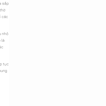
ta sắp
 thờ
ể các
u nhỏ
 là
ặc
p tục
chung