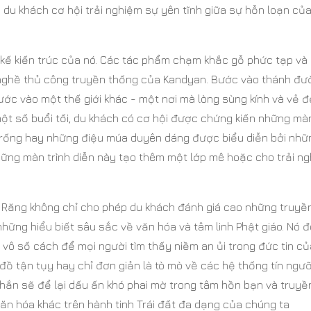
du khách cơ hội trải nghiệm sự yên tĩnh giữa sự hỗn loạn củ
 kế kiến trúc của nó. Các tác phẩm chạm khắc gỗ phức tạp và
 nghề thủ công truyền thống của Kandyan. Bước vào thánh đư
ước vào một thế giới khác - một nơi mà lòng sùng kính và vẻ 
ột số buổi tối, du khách có cơ hội được chứng kiến những mà
 trống hay những điệu múa duyên dáng được biểu diễn bởi nhữ
hững màn trình diễn này tạo thêm một lớp mê hoặc cho trải n
Răng không chỉ cho phép du khách đánh giá cao những truyề
ững hiểu biết sâu sắc về văn hóa và tâm linh Phật giáo. Nó 
có vô số cách để mọi người tìm thấy niềm an ủi trong đức tin củ
n đồ tận tụy hay chỉ đơn giản là tò mò về các hệ thống tín ngư
chắn sẽ để lại dấu ấn khó phai mờ trong tâm hồn bạn và truyề
n hóa khác trên hành tinh Trái đất đa dạng của chúng ta