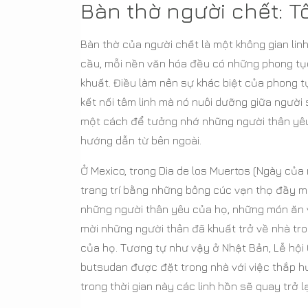
Bàn thờ người chết: Tô
Bàn thờ của người chết là một không gian lin
cầu, mỗi nền văn hóa đều có những phong tục
khuất. Điều làm nên sự khác biệt của phong t
kết nối tâm linh mà nó nuôi dưỡng giữa người s
một cách để tưởng nhớ những người thân yêu đ
hướng dẫn từ bên ngoài.
Ở Mexico, trong Dia de los Muertos (Ngày của
trang trí bằng những bông cúc vạn thọ đầy 
những người thân yêu của họ, những món ăn 
mời những người thân đã khuất trở về nhà t
của họ. Tương tự như vậy ở Nhật Bản, Lễ hội Ob
butsudan được đặt trong nhà với việc thắp hươ
trong thời gian này các linh hồn sẽ quay trở lạ