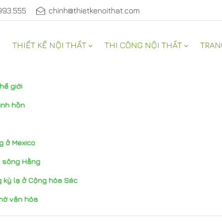
993.555
chinh@thietkenoithat.com
THIẾT KẾ NỘI THẤT
THI CÔNG NỘI THẤT
TRAN
hế giới
linh hồn
g ở Mexico
ọc sông Hằng
 kỳ lạ ở Cộng hòa Séc
thờ văn hóa