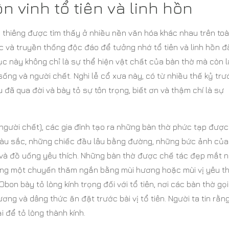
n vinh tổ tiên và linh hồn
h thiêng được tìm thấy ở nhiều nền văn hóa khác nhau trên to
 và truyền thống độc đáo để tưởng nhớ tổ tiên và linh hồn đ
ục này không chỉ là sự thể hiện vật chất của bàn thờ mà còn l
ống và người chết. Nghi lễ cổ xưa này, có từ nhiều thế kỷ trướ
ã qua đời và bày tỏ sự tôn trọng, biết ơn và thậm chí là sự
 người chết), các gia đình tạo ra những bàn thờ phức tạp được
màu sắc, những chiếc đầu lâu bằng đường, những bức ảnh của
và đồ uống yêu thích. Những bàn thờ được chế tác đẹp mắt 
rong một chuyến thăm ngắn bằng mùi hương hoặc mùi vị yêu th
on bày tỏ lòng kính trọng đối với tổ tiên, nơi các bàn thờ gọi
ng và dâng thức ăn đặt trước bài vị tổ tiên. Người ta tin rằn
i để tỏ lòng thành kính.