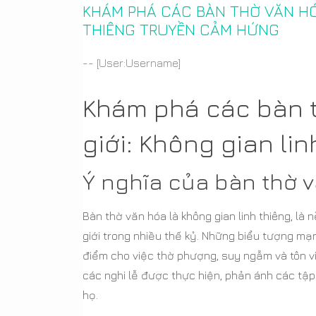
KHÁM PHÁ CÁC BÀN THỜ VĂN HÓA
THIÊNG TRUYỀN CẢM HỨNG
-- [User:Username]
Khám phá các bàn t
giới: Không gian li
Ý nghĩa của bàn thờ v
Bàn thờ văn hóa là không gian linh thiêng, là
giới trong nhiều thế kỷ. Những biểu tượng mạn
điểm cho việc thờ phượng, suy ngẫm và tôn vi
các nghi lễ được thực hiện, phản ánh các tậ
họ.