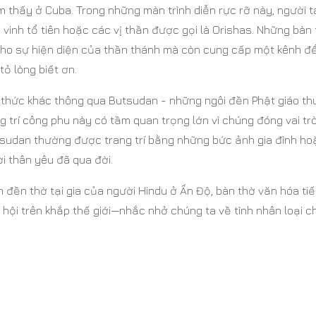
m thấy ở Cuba. Trong những màn trình diễn rực rỡ này, người 
 vinh tổ tiên hoặc các vị thần được gọi là Orishas. Những bàn
t cho sự hiện diện của thần thánh mà còn cung cấp một kênh đ
tỏ lòng biết ơn.
 thức khác thông qua Butsudan - những ngôi đền Phật giáo th
 trí công phu này có tầm quan trọng lớn vì chúng đóng vai trò
tsudan thường được trang trí bằng những bức ảnh gia đình ho
i thân yêu đã qua đời.
đền thờ tại gia của người Hindu ở Ấn Độ, bàn thờ văn hóa tiế
 hội trên khắp thế giới—nhắc nhở chúng ta về tình nhân loại 