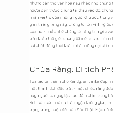
Những bàn thờ văn hóa này nhắc nhở chúng ta
người đến trước chúng ta; thay vào đó, chúng
nhận vai trò của những người đi trước trong
gian thiêng liêng này, chúng tôi tôn vinh ký ứ
của họ - nhắc nhở chúng tôi rằng tình yêu vư
trên khắp thế giới, chúng tôi mở ra cho mình 
cái chết đồng thời khám phá những sợi chỉ ch
Chùa Răng: Di tích Phậ
Tọa lạc tại thành phố Kandy, Sri Lanka đẹp nh
một thánh tích đặc biệt - một chiếc răng đư
này, người ta ngay lập tức đắm chìm trong bầu
kinh của các nhà sư tràn ngập không gian, t
trọng trong cuộc đời của Đức Phật. Mặc dù đư