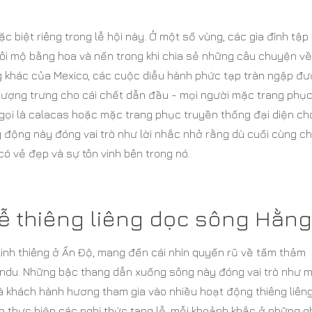
 biệt riêng trong lễ hội này. Ở một số vùng, các gia đình tập
ngôi mộ bằng hoa và nến trong khi chia sẻ những câu chuyện về
g khác của Mexico, các cuộc diễu hành phức tạp tràn ngập đ
tượng trưng cho cái chết dẫn đầu - mọi người mặc trang phục
 gọi là calacas hoặc mặc trang phục truyền thống đại diện ch
 động này đóng vai trò như lời nhắc nhở rằng dù cuối cùng c
có vẻ đẹp và sự tôn vinh bên trong nó.
lễ thiêng liêng dọc sông Hằng
inh thiêng ở Ấn Độ, mang đến cái nhìn quyến rũ về tấm thảm
indu. Những bậc thang dẫn xuống sông này đóng vai trò như 
và khách hành hương tham gia vào nhiều hoạt động thiêng liên
n thực hiện các nghi thức tang lễ, mỗi khoảnh khắc ở những g