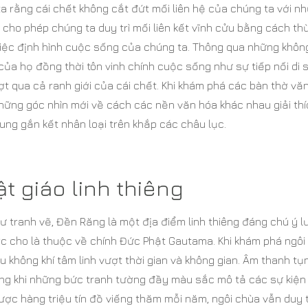
 rằng cái chết không cắt đứt mối liên hệ của chúng ta với n
 cho phép chúng ta duy trì mối liên kết vĩnh cửu bằng cách th
 việc định hình cuộc sống của chúng ta. Thông qua những khôn
c của họ đồng thời tôn vinh chính cuộc sống như sự tiếp nối di 
ợt qua cả ranh giới của cái chết. Khi khám phá các bàn thờ vă
những góc nhìn mới về cách các nền văn hóa khác nhau giải th
ung gắn kết nhân loại trên khắp các châu lục.
t giáo linh thiêng
ư tranh vẽ, Đền Răng là một địa điểm linh thiêng đáng chú ý l
ợc cho là thuộc về chính Đức Phật Gautama. Khi khám phá ngôi
 không khí tâm linh vượt thời gian và không gian. Âm thanh tụ
rong khi những bức tranh tường đầy màu sắc mô tả các sự kiện
ợc hàng triệu tín đồ viếng thăm mỗi năm, ngôi chùa vẫn duy t