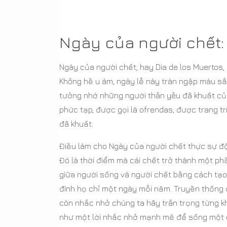
Ngày của người chết:
Ngày của người chết, hay Dia de los Muertos,
Không hề u ám, ngày lễ này tràn ngập màu sắ
tưởng nhớ những người thân yêu đã khuất của
phức tạp, được gọi là ofrendas, được trang t
đã khuất.
Điều làm cho Ngày của người chết thực sự độc
Đó là thời điểm mà cái chết trở thành một ph
giữa người sống và người chết bằng cách tạo 
đình họ chỉ một ngày mỗi năm. Truyền thống
còn nhắc nhở chúng ta hãy trân trọng từng k
như một lời nhắc nhở mạnh mẽ để sống một c