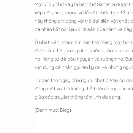
Một ví dụ như vậy là bàn thờ Santeria được tì
xếp nến, hoa, tượng và lễ vật phức tạp để tôn
này không chỉ đóng vai trò đại diện vật chấ
cá nhân kết nối lại với di sản của mình và bày 
Ở Nhật Bản, khái niệm bàn thờ mang một hình
được tìm thấy trong nhà. Những cấu trúc trang
nơi riêng tư để cầu nguyện và tưởng nhớ. Bu
vật dụng cá nhân gợi lên ký ức về những ngườ
Từ bàn thờ Ngày của người chết ở Mexico đến 
đóng một vai trò không thể thiếu trong các xã
giữa các truyền thống tâm linh đa dạng.
(Danh mục: Blog)