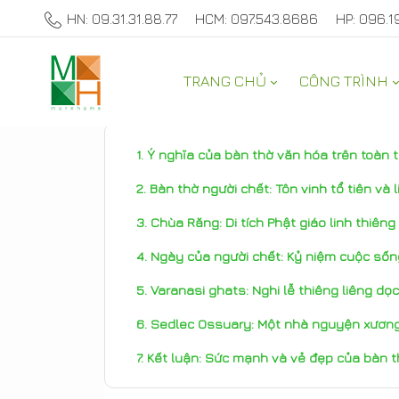
HN: 09.31.31.88.77
HCM: 097.543.8686
HP: 096.1
TRANG CHỦ
CÔNG TRÌNH
THAM KHẢO
Ý nghĩa của bàn thờ văn hóa trên toàn t
Bàn thờ người chết: Tôn vinh tổ tiên và 
Chùa Răng: Di tích Phật giáo linh thiêng
Ngày của người chết: Kỷ niệm cuộc sốn
Varanasi ghats: Nghi lễ thiêng liêng d
Sedlec Ossuary: Một nhà nguyện xương
Kết luận: Sức mạnh và vẻ đẹp của bàn 