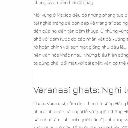
chúng ta có trên trái đất này.
Mỗi vùng ở Mexico đều có những phong tục đặc
tại nghĩa trang để dọn dẹp và trang trí các 
tiên của họ đến tận đêm khuya. Ở những vùn
phố với đám rước do các nhân vật bộ xương 
rỡ hoàn chỉnh với sơn mặt giống như đầu lâu
nền văn hóa khác nhau. Những biểu hiện sống
ta cũng phải đối mặt với cái chết; vẫn có thể 
Varanasi ghats: Nghi 
Ghats Varanasi, nằm dọc theo bờ sông Hằng l
phong phú của các nghi lễ và truyền thống H
sân chơi tâm linh, nơi người dân địa phương 
khác nhau. Từ việc tắm rửa theo nghi thức đế