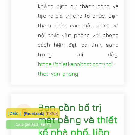
khẳng định sự thành công và
tạo ra giá trị cho tổ chức. Bạn
tham khảo các mẫu thiết kế
nội thất văn phòng với phong
cách hiện đại, cá tính, sang
trọng tại đây:
https://thietkenoithat.com/noi-
that-van-phong
Bạn cần bố trị
Q
[ Zalo ]
[Facebook]
[TikTok]
mặt bằng và
thiết
Call:
[09.31.31.88.77]
kế nhà phố, liền