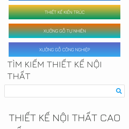
THIẾT KẾ KIẾN TRÚC
XƯỞNG GỖ TỰ NHIÊN
XƯỞNG GỖ CÔNG NGHIỆP
TÌM KIẾM THIẾT KẾ NỘI
THẤT
THIẾT KẾ NỘI THẤT CAO