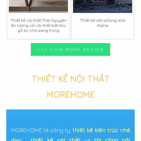
Thiết kế nội thất Thái Nguyên
Thiết kế văn phòng sữa
ấn tượng với nội thất biệt thự
Alpha
gỗ óc chó sang trọng
>>> VIEW MORE DESIGN
THIẾT KẾ NỘI THẤT
MOREHOME
MOREHOME là công ty
thiết kế kiến trúc nhà
đẹp
,
thiết kế nội thất
và
thi công nội