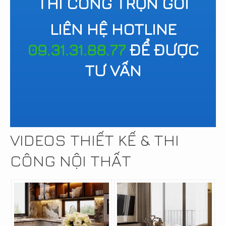
THI CÔNG TRỌN GÓI
LIÊN HỆ HOTLINE
09.31.31.88.77
ĐỂ ĐƯỢC
TƯ VẤN
VIDEOS THIẾT KẾ & THI
CÔNG NỘI THẤT