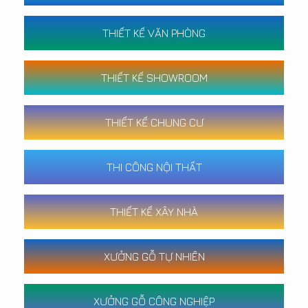
THIẾT KẾ VĂN PHÒNG
THIẾT KẾ SHOWROOM
THIẾT KẾ CHUNG CƯ
THI CÔNG NỘI THẤT
THIẾT KẾ XÂY NHÀ
XƯỞNG GỖ TỰ NHIÊN
XƯỞNG GỖ CÔNG NGHIỆP