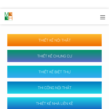
MOREHOME
/
CÔNG TRÌNH
THIẾT KẾ NỘI THẤT
THIẾT KẾ CHUNG CƯ
THIẾT KẾ BIỆT THỰ
THI CÔNG NỘI THẤT
THIẾT KẾ NHÀ LIỀN KỀ