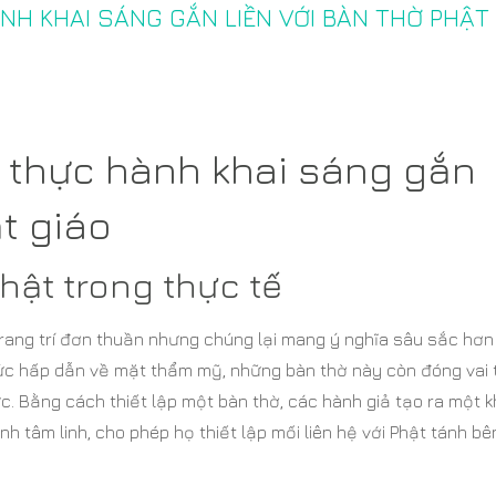
NH KHAI SÁNG GẮN LIỀN VỚI BÀN THỜ PHẬT
c thực hành khai sáng gắn
ật giáo
hật trong thực tế
trang trí đơn thuần nhưng chúng lại mang ý nghĩa sâu sắc hơn
sức hấp dẫn về mặt thẩm mỹ, những bàn thờ này còn đóng vai t
. Bằng cách thiết lập một bàn thờ, các hành giả tạo ra một 
h tâm linh, cho phép họ thiết lập mối liên hệ với Phật tánh bê