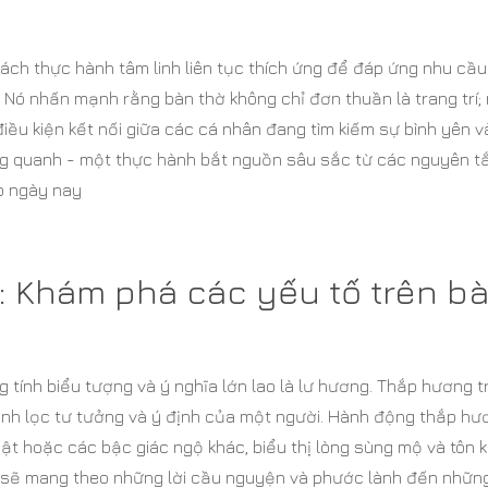
cách thực hành tâm linh liên tục thích ứng để đáp ứng nhu cầu
 Nó nhấn mạnh rằng bàn thờ không chỉ đơn thuần là trang trí;
iều kiện kết nối giữa các cá nhân đang tìm kiếm sự bình yên v
ung quanh - một thực hành bắt nguồn sâu sắc từ các nguyên t
áo ngày nay
: Khám phá các yếu tố trên b
 tính biểu tượng và ý nghĩa lớn lao là lư hương. Thắp hương t
hanh lọc tư tưởng và ý định của một người. Hành động thắp hư
ật hoặc các bậc giác ngộ khác, biểu thị lòng sùng mộ và tôn k
 nó sẽ mang theo những lời cầu nguyện và phước lành đến những