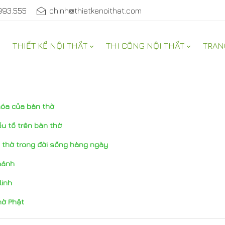
993.555
chinh@thietkenoithat.com
THIẾT KẾ NỘI THẤT
THI CÔNG NỘI THẤT
TRAN
 hóa của bàn thờ
u tố trên bàn thờ
n thờ trong đời sống hàng ngày
thánh
linh
hờ Phật