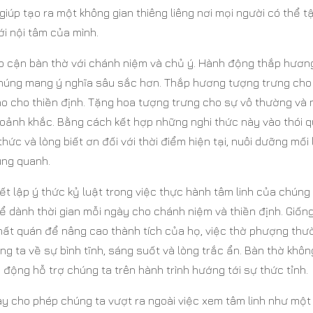
giúp tạo ra một không gian thiêng liêng nơi mọi người có thể t
ới nội tâm của mình.
tiếp cận bàn thờ với chánh niệm và chủ ý. Hành động thắp hươn
 chúng mang ý nghĩa sâu sắc hơn. Thắp hương tượng trưng cho
tho cho thiền định. Tặng hoa tượng trưng cho sự vô thường và
hoảnh khắc. Bằng cách kết hợp những nghi thức này vào thói 
ức và lòng biết ơn đối với thời điểm hiện tại, nuôi dưỡng mối 
ung quanh.
ết lập ý thức kỷ luật trong việc thực hành tâm linh của chúng 
ể dành thời gian mỗi ngày cho chánh niệm và thiền định. Giốn
nhất quán để nâng cao thành tích của họ, việc thờ phượng thư
g ta về sự bình tĩnh, sáng suốt và lòng trắc ẩn. Bàn thờ khôn
động hỗ trợ chúng ta trên hành trình hướng tới sự thức tỉnh.
y cho phép chúng ta vượt ra ngoài việc xem tâm linh như một