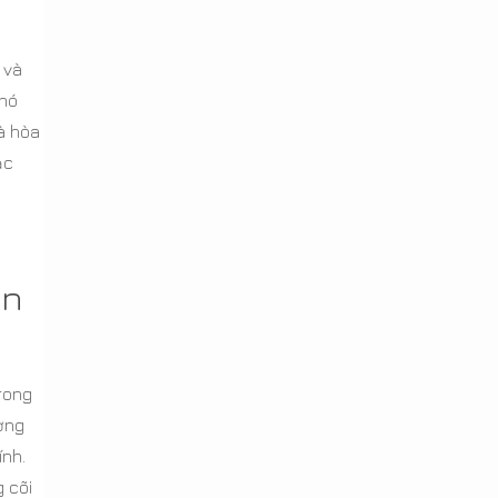
 và
 nó
à hòa
ắc
àn
rong
ơng
ính.
 cõi