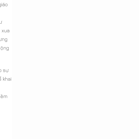
giáo
ư
g xua
rưng
động
o sự
ể khai
tiềm
n