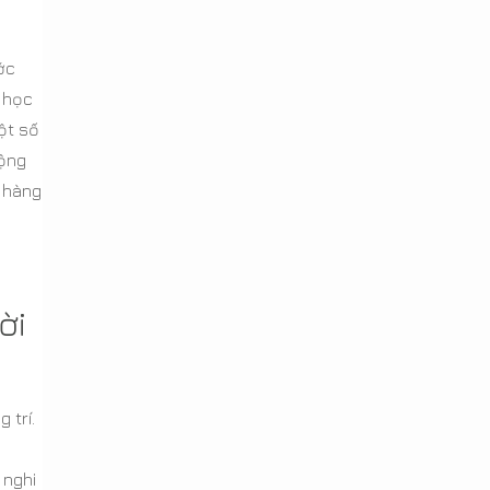
ớc
c học
ột số
động
 hàng
ời
 trí.
 nghi