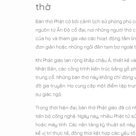
thờ
Bàn thờ Phật có bối cảnh lịch sử phong phú c
nguồn từ Ấn Độ cổ đại, nơi những người thờ cú
của họ và tham gia vào các hoạt động tâm li
đơn giản hoặc những ngôi đền tạm bợ ngoài tr
Khi Phật giáo lan rộng khắp châu Á, thiết kế 
Nhật Bản, các công trình kiến trúc bằng gỗ p
trung cổ. Những bàn thờ này không chỉ đóng va
đồ gia truyền. Họ cung cấp một điểm tập trung
sự giác ngộ.
Trong thời hiện đại, bàn thờ Phật giáo đã có 
tiến bộ công nghệ. Ngày nay, nhiều Phật tử s
hoặc máy tính. Các nền tảng kỹ thuật số này
kể vị trí thực tế, đồng thời kết hợp các yếu 