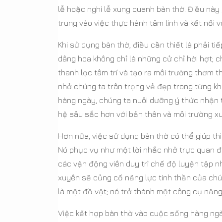
lễ hoặc nghi lễ xung quanh bàn thờ. Điều này 
trung vào việc thực hành tâm linh và kết nối v
Khi sử dụng bàn thờ, điều cần thiết là phải 
dâng hoa không chỉ là những cử chỉ hời hợt;
thanh lọc tâm trí và tạo ra môi trường thơm 
nhở chúng ta trân trọng vẻ đẹp trong từng k
hàng ngày, chúng ta nuôi dưỡng ý thức nhận th
hệ sâu sắc hơn với bản thân và môi trường x
Hơn nữa, việc sử dụng bàn thờ có thể giúp thi
Nó phục vụ như một lời nhắc nhở trực quan đ
các vận động viên duy trì chế độ luyện tập 
xuyên sẽ củng cố năng lực tinh thần của chún
là một đồ vật; nó trở thành một công cụ năng 
Việc kết hợp bàn thờ vào cuộc sống hàng ngà