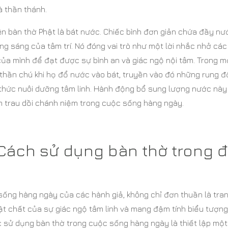
và thần thánh.
ên bàn thờ Phật là bát nước. Chiếc bình đơn giản chứa đầy nư
ng sáng của tâm trí. Nó đóng vai trò như một lời nhắc nhở cá
 của mình để đạt được sự bình an và giác ngộ nội tâm. Trong m
 thần chú khi họ đổ nước vào bát, truyền vào đó những rung 
 thức nuôi dưỡng tâm linh. Hành động bổ sung lượng nước này
 trau dồi chánh niệm trong cuộc sống hàng ngày.
 Cách sử dụng bàn thờ trong đ
 sống hàng ngày của các hành giả, không chỉ đơn thuần là trang
vật chất của sự giác ngộ tâm linh và mang đậm tính biểu tượng
 sử dụng bàn thờ trong cuộc sống hàng ngày là thiết lập một