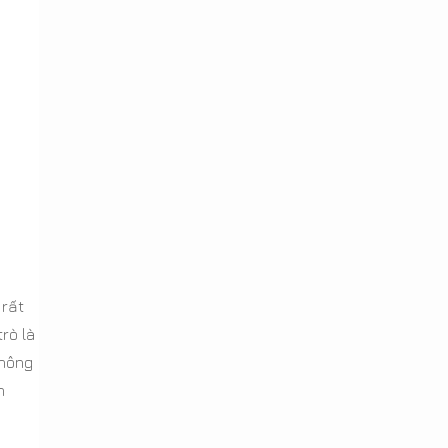
 rất
rò là
không
n