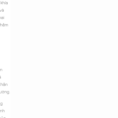
 khía
 và
hai
 thêm
ền
á
 thân
hường.
ng
ánh