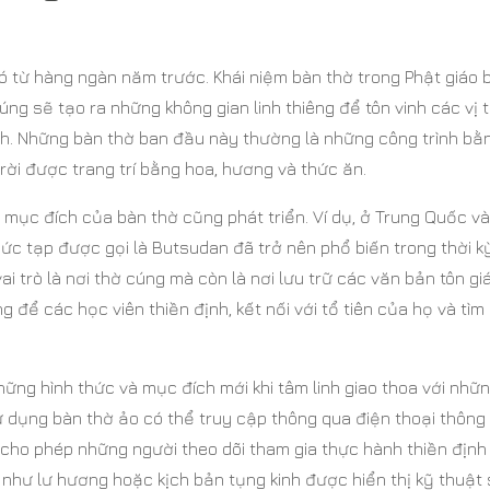
ó từ hàng ngàn năm trước. Khái niệm bàn thờ trong Phật giáo 
ng sẽ tạo ra những không gian linh thiêng để tôn vinh các vị 
nh. Những bàn thờ ban đầu này thường là những công trình bằ
ời được trang trí bằng hoa, hương và thức ăn.
và mục đích của bàn thờ cũng phát triển. Ví dụ, ở Trung Quốc và
hức tạp được gọi là Butsudan đã trở nên phổ biến trong thời k
i trò là nơi thờ cúng mà còn là nơi lưu trữ các văn bản tôn gi
 để các học viên thiền định, kết nối với tổ tiên của họ và tìm
những hình thức và mục đích mới khi tâm linh giao thoa với nhữ
ử dụng bàn thờ ảo có thể truy cập thông qua điện thoại thông
 cho phép những người theo dõi tham gia thực hành thiền định
tố như lư hương hoặc kịch bản tụng kinh được hiển thị kỹ thuật