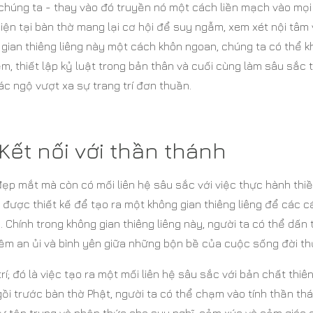
 chúng ta - thay vào đó truyền nó một cách liền mạch vào mọi
ện tại bàn thờ mang lại cơ hội để suy ngẫm, xem xét nội tâm
gian thiêng liêng này một cách khôn ngoan, chúng ta có thể k
, thiết lập kỷ luật trong bản thân và cuối cùng làm sâu sắc
ác ngộ vượt xa sự trang trí đơn thuần.
Kết nối với thần thánh
 đẹp mắt mà còn có mối liên hệ sâu sắc với việc thực hành thi
 được thiết kế để tạo ra một không gian thiêng liêng để các c
. Chính trong không gian thiêng liêng này, người ta có thể dấn
iềm an ủi và bình yên giữa những bộn bề của cuộc sống đời t
rí; đó là việc tạo ra một mối liên hệ sâu sắc với bản chất thiê
gồi trước bàn thờ Phật, người ta có thể chạm vào tính thần th