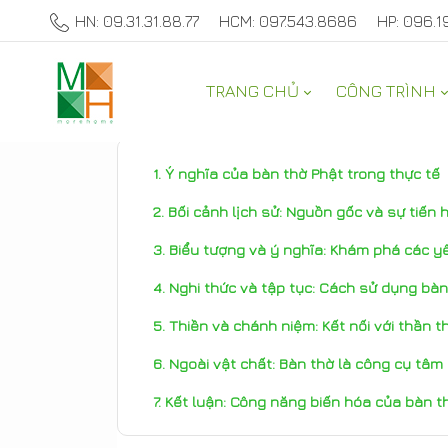
HN: 09.31.31.88.77
HCM: 097.543.8686
HP: 096.1
TRANG CHỦ
CÔNG TRÌNH
THAM KHẢO
Ý nghĩa của bàn thờ Phật trong thực tế
Bối cảnh lịch sử: Nguồn gốc và sự tiến
Biểu tượng và ý nghĩa: Khám phá các yế
Nghi thức và tập tục: Cách sử dụng bà
Thiền và chánh niệm: Kết nối với thần 
Ngoài vật chất: Bàn thờ là công cụ tâm 
Kết luận: Công năng biến hóa của bàn t