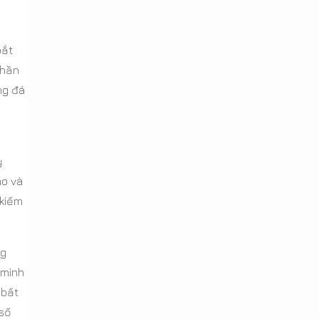
bắt
thần
ng đá
ỳ
áo và
 kiếm
ng
 minh
 bất
 số