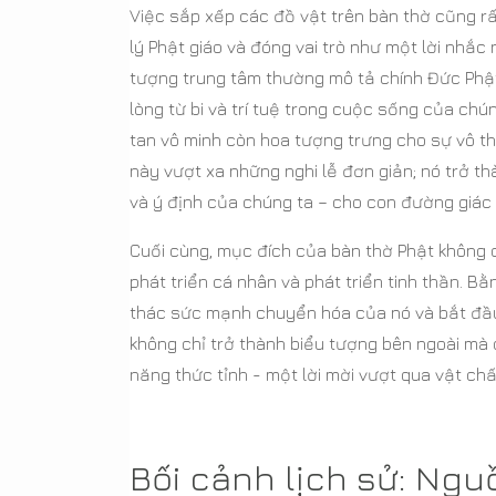
Việc sắp xếp các đồ vật trên bàn thờ cũng rấ
lý Phật giáo và đóng vai trò như một lời nhắ
tượng trung tâm thường mô tả chính Đức Phậ
lòng từ bi và trí tuệ trong cuộc sống của ch
tan vô minh còn hoa tượng trưng cho sự vô 
này vượt xa những nghi lễ đơn giản; nó trở t
và ý định của chúng ta – cho con đường giác
Cuối cùng, mục đích của bàn thờ Phật không chỉ
phát triển cá nhân và phát triển tinh thần. Bằ
thác sức mạnh chuyển hóa của nó và bắt đầu 
không chỉ trở thành biểu tượng bên ngoài mà
năng thức tỉnh - một lời mời vượt qua vật chấ
Bối cảnh lịch sử: Ngu