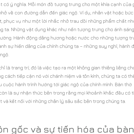
t có ý nghĩa. Mỗi món đồ tượng trưng cho một khía cạnh của 
c nhở về con đường dẫn đến giác ngộ. Ví dụ, nhân vật hoặc bức
t, phục vụ như một lời nhắc nhở trau dồi những phẩm chất nh
úng ta. Những vật dụng khác như nến tượng trưng cho ánh sán
thường. Hành động dâng hương hoặc nước cho những tượng t
hành sự hiến dâng của chính chúng ta – những suy nghĩ, hành 
 ngộ.
 là trang trí; đó là việc tạo ra một không gian thiêng liêng ch
ng cách tiếp cận nó với chánh niệm và tôn kính, chúng ta có th
cuộc hành trình hướng tới giác ngộ của chính mình. Bàn thờ
 còn là sự nhận thức bên trong rằng mọi khoảnh khắc đều có 
t và kết nối với những chân lý sâu sắc bên trong chúng ta.
ồn gốc và sự tiến hóa của bà