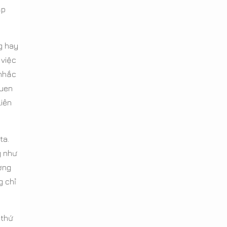
ập
g hay
 việc
 nhắc
quen
liên
ta.
g như
ờng
g chỉ
 thứ