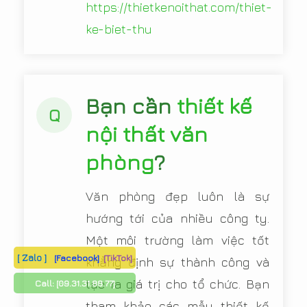
https://thietkenoithat.com/thiet-
ke-biet-thu
Bạn cần
thiết kế
Q
nội thất văn
phòng
?
Văn phòng đẹp luôn là sự
hướng tới của nhiều công ty.
Một môi trường làm việc tốt
[ Zalo ]
[Facebook]
[TikTok]
khẳng định sự thành công và
tạo ra giá trị cho tổ chức. Bạn
Call:
[09.31.31.88.77]
tham khảo các mẫu thiết kế