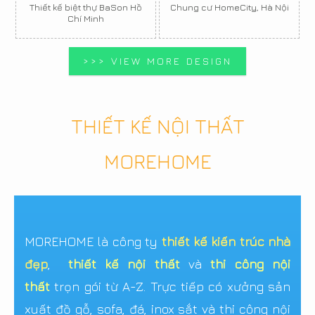
Thiết kế biệt thự BaSon Hồ
Chung cư HomeCity, Hà Nội
Chí Minh
>>> VIEW MORE DESIGN
THIẾT KẾ NỘI THẤT
MOREHOME
MOREHOME là công ty
thiết kế kiến trúc nhà
đẹp
,
thiết kế nội thất
và
thi công nội
thất
trọn gói từ A-Z. Trực tiếp có xưởng sản
xuất đồ gỗ, sofa, đá, inox sắt và thi công nội