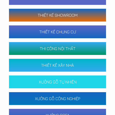
THIẾT KẾ SHOWROOM
THIẾT KẾ CHUNG CƯ
THI CÔNG NỘI THẤT
THIẾT KẾ XÂY NHÀ
XƯỞNG GỖ TỰ NHIÊN
XƯỞNG GỖ CÔNG NGHIỆP