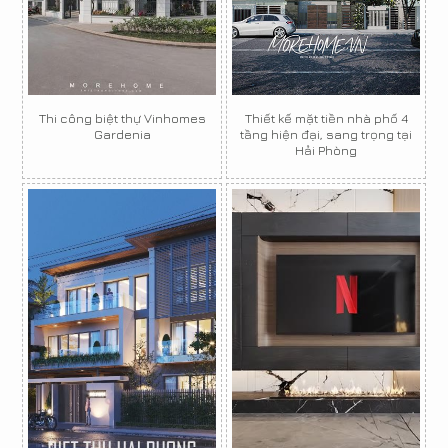
Thi công biệt thự Vinhomes
Thiết kế mặt tiền nhà phố 4
Gardenia
tầng hiện đại, sang trọng tại
Hải Phòng