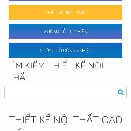
THIẾT KẾ KIẾN TRÚC
XƯỞNG GỖ TỰ NHIÊN
XƯỞNG GỖ CÔNG NGHIỆP
TÌM KIẾM THIẾT KẾ NỘI
THẤT
THIẾT KẾ NỘI THẤT CAO