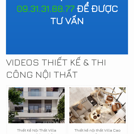
09.31.31.88.77
ĐỂ ĐƯỢC
TƯ VẤN
VIDEOS THIẾT KẾ & THI
CÔNG NỘI THẤT
Thiết Kế Nội Thất Villa
Thiết kế nội thất Villa Cao