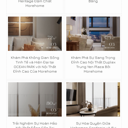
Heritage Đậm Chất
Bằng
Morehome
Khám Phá Không Gian Sống
Khám Phá Sự Sang Trọng
Tinh Tế và Hiện Đại tại
Đỉnh Cao Nội Thất Duplex
OCEAN PARK với Nội Thất
Trung Yen Plaza Bởi
Đỉnh Cao Của Morehome
Morehome
Trải Nghiệm Sự Hoàn Hảo
Sự Hòa Quyện Giữa
Nội Thất Đẳng Cấp Tại
Vinhomes Gardenia và Sự