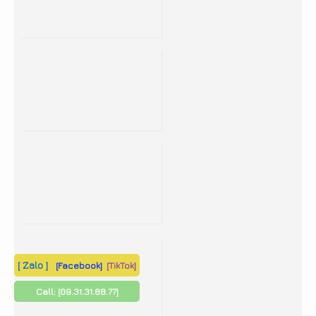
[ Zalo ]
[Facebook]
[TikTok]
Call:
[09.31.31.88.77]