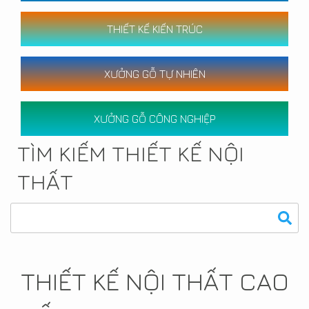
THIẾT KẾ KIẾN TRÚC
XƯỞNG GỖ TỰ NHIÊN
XƯỞNG GỖ CÔNG NGHIỆP
TÌM KIẾM THIẾT KẾ NỘI
THẤT
THIẾT KẾ NỘI THẤT CAO