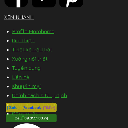
XEM NHANH
Profile Morehome
Giới thiệu
Thiết kế nội thất
Xưởng nội thất
Tuyển dụng
Liên hệ
Khuyến mại
Chính sách & Quy định
Đăng kí thành viên
[ Zalo ]
[Facebook]
[TikTok]
Đăng nhập
Call:
[09.31.31.88.77]