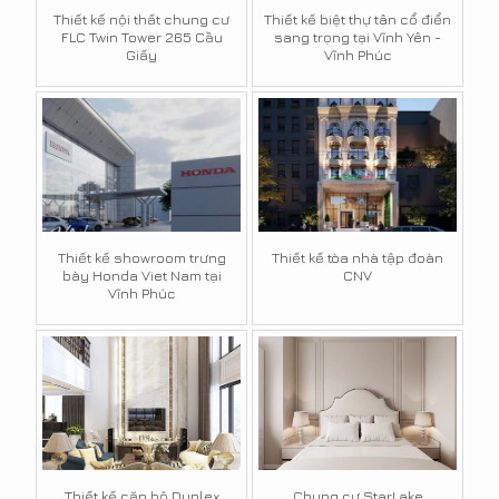
Thiết kế nội thất chung cư
Thiết kế biệt thự tân cổ điển
FLC Twin Tower 265 Cầu
sang trọng tại Vĩnh Yên -
Giấy
Vĩnh Phúc
Thiết kế showroom trưng
Thiết kế tòa nhà tập đoàn
bày Honda Viet Nam tại
CNV
Vĩnh Phúc
Thiết kế căn hộ Duplex
Chung cư StarLake