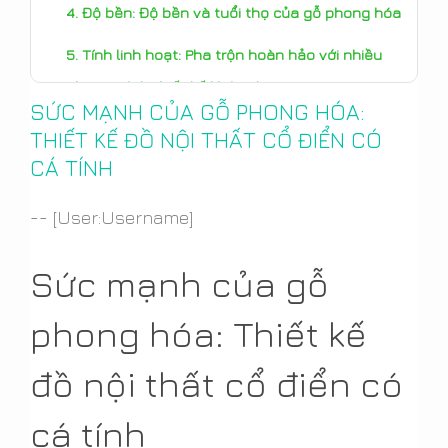
Độ bền: Độ bền và tuổi thọ của gỗ phong hóa
Tính linh hoạt: Pha trộn hoàn hảo với nhiều
phong cách thiết kế khác nhau
SỨC MẠNH CỦA GỖ PHONG HÓA:
Tính bền vững: Lựa chọn đồ nội thất thân
THIẾT KẾ ĐỒ NỘI THẤT CỔ ĐIỂN CÓ
thiện với môi trường
CÁ TÍNH
Kết luận: Gỗ phong hóa - hình ảnh thu nhỏ
-- [User:Username]
của thiết kế cổ điển
Sức mạnh của gỗ
phong hóa: Thiết kế
đồ nội thất cổ điển có
cá tính