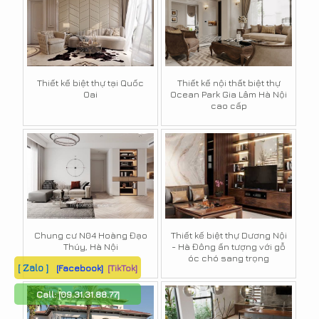
Thiết kế biệt thự tại Quốc
Thiết kế nội thất biệt thự
Oai
Ocean Park Gia Lâm Hà Nội
cao cấp
Chung cư N04 Hoàng Đạo
Thiết kế biệt thự Dương Nội
Thúy, Hà Nội
- Hà Đông ấn tượng với gỗ
óc chó sang trọng
[ Zalo ]
[Facebook]
[TikTok]
Call:
[09.31.31.88.77]