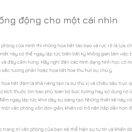
ống động cho một cái nhìn
hòng của mình thì những họa tiết táo bạo và rực rỡ là lựa c
mắt này có thể ngay lập tức biến bất kỳ không gian làm việc 
 và đầy cảm hứng. Hãy nghĩ đến các hình dạng hình học có 
 sắc tương phản hoặc họa tiết hoa thu hút sự chú ý.
 họa tiết đậm là khả năng tạo ra sự thú vị và chiều sâu trực 
ó kích thước lớn bao phủ toàn bộ bức tường hay sử dụng nó 
điểm ngay lập tức khơi dậy sự sáng tạo. Những thiết kế này có
 một văn phòng vốn đơn giản, khiến nó trở nên hấp dẫn hơn đố
ào trang trí văn phòng của bạn sẽ thể hiện sự tự tin và khiến d