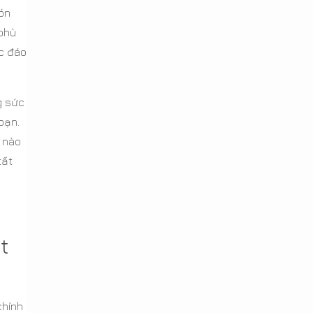
đón
 phù
c đáo
g sức
bạn.
n nào
tất
t
chính