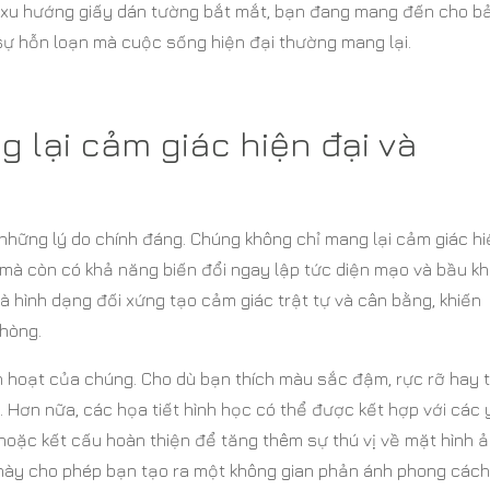
ua xu hướng giấy dán tường bắt mắt, bạn đang mang đến cho b
sự hỗn loạn mà cuộc sống hiện đại thường mang lại.
g lại cảm giác hiện đại và
 những lý do chính đáng. Chúng không chỉ mang lại cảm giác h
 mà còn có khả năng biến đổi ngay lập tức diện mạo và bầu k
 hình dạng đối xứng tạo cảm giác trật tự và cân bằng, khiến
hòng.
inh hoạt của chúng. Cho dù bạn thích màu sắc đậm, rực rỡ hay 
 Hơn nữa, các họa tiết hình học có thể được kết hợp với các
 hoặc kết cấu hoàn thiện để tăng thêm sự thú vị về mặt hình 
này cho phép bạn tạo ra một không gian phản ánh phong các