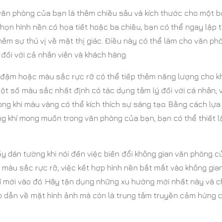
văn phòng của bạn là thêm chiều sâu và kích thước cho một 
ọn hình nền có họa tiết hoặc ba chiều, bạn có thể ngay lập 
thêm sự thú vị về mặt thị giác. Điều này có thể làm cho văn ph
đối với cả nhân viên và khách hàng.
 đậm hoặc màu sắc rực rỡ có thể tiếp thêm năng lượng cho k
ột số màu sắc nhất định có tác dụng tâm lý đối với cá nhân; v
ong khi màu vàng có thể kích thích sự sáng tạo. Bằng cách lự
g khí mong muốn trong văn phòng của bạn, bạn có thể thiết l
y dán tường khi nói đến việc biến đổi không gian văn phòng c
y màu sắc rực rỡ, việc kết hợp hình nền bắt mắt vào không gia
hí mới vào đó. Hãy tận dụng những xu hướng mới nhất này và 
p dẫn về mặt hình ảnh mà còn là trung tâm truyền cảm hứng 