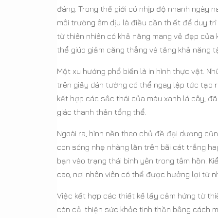
đáng. Trong thế giới có nhịp độ nhanh ngày n
môi trường êm dịu là điều cần thiết để duy t
từ thiên nhiên có khả năng mang vẻ đẹp của k
thể giúp giảm căng thẳng và tăng khả năng tậ
Một xu hướng phổ biến là in hình thực vật. N
trên giấy dán tường có thể ngay lập tức tạo r
kết hợp các sắc thái của màu xanh lá cây, đã
giác thanh thản tổng thể.
Ngoài ra, hình nền theo chủ đề đại dương cũn
con sóng nhẹ nhàng lăn trên bãi cát trắng h
bạn vào trạng thái bình yên trong tâm hồn. Ki
cao, nơi nhân viên có thể được hưởng lợi từ 
Việc kết hợp các thiết kế lấy cảm hứng từ th
còn cải thiện sức khỏe tinh thần bằng cách 