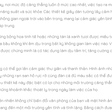
ay, nơi mức độ căng thẳng luôn ở mức cao nhất, việc tạo ra m
rì năng suất và sức khỏe. Các thiết kế giấy dán tường lấy cảm
hông gian ngoài trời vào bên trong, mang lại cảm giác yên bìn
p trung.
hững bông hoa tinh tế hoặc những tán lá xanh tươi được miêu t
a bầu không khí êm dịu trong bất kỳ không gian làm việc nào. V
 được chứng minh là có tác dụng làm dịu tâm trí, tăng cường
g có thể gợi lên cảm giác thư giãn và thanh thản. Hình ảnh n
ay những rạn san hô rực rỡ cùng đàn cá đủ màu sắc có thể đ
ểu thiết kế này đặc biệt có lợi cho những môi trường căng thẳ
những khoảnh khắc thoát ly trong ngày làm việc của họ.
iên nhiên không chỉ biến đổi văn phòng của bạn về mặt hình ả
mang đến một môi trường yên tĩnh và tĩnh lặng. Bằng cách đưa