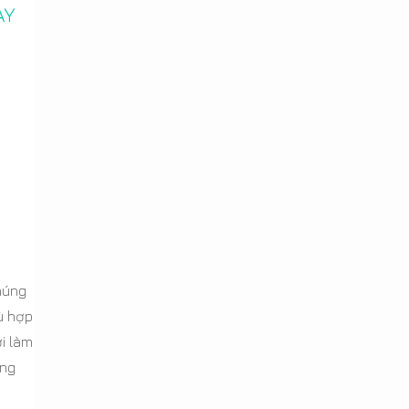
ÀY
húng
ù hợp
i làm
ăng