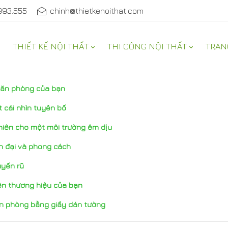
993.555
chinh@thietkenoithat.com
THIẾT KẾ NỘI THẤT
THI CÔNG NỘI THẤT
TRAN
 văn phòng của bạn
 cái nhìn tuyên bố
hiên cho một môi trường êm dịu
ện đại và phong cách
uyến rũ
iện thương hiệu của bạn
ăn phòng bằng giấy dán tường