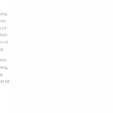
húng
 học
y có
hình
ạn có
ng.
tinh
gàng,
ng
iết kế