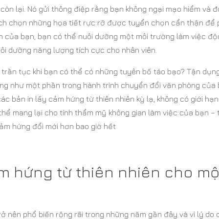
 còn lại. Nó gửi thông điệp rằng bạn không ngại mạo hiểm và 
cách chọn những họa tiết rực rỡ được tuyển chọn cẩn thận để
n của bạn, bạn có thể nuôi dưỡng một môi trường làm việc độ
uôi dưỡng năng lượng tích cực cho nhân viên.
trần tục khi bạn có thể có những tuyên bố táo bạo? Tận dụn
ng như một phần trong hành trình chuyển đổi văn phòng của 
c bản in lấy cảm hứng từ thiên nhiên kỳ lạ, không có giới hạ
hể mang lại cho tính thẩm mỹ không gian làm việc của bạn – 
ảm hứng đổi mới hơn bao giờ hết
ảm hứng từ thiên nhiên cho mộ
rở nên phổ biến rộng rãi trong những năm gần đây và vì lý do 