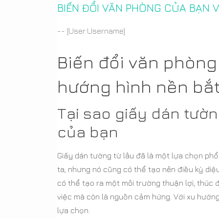
BIẾN ĐỔI VĂN PHÒNG CỦA BẠN 
-- [User:Username]
Biến đổi văn phòng
hướng hình nền bắ
Tại sao giấy dán tườn
của bạn
Giấy dán tường từ lâu đã là một lựa chọn ph
ta, nhưng nó cũng có thể tạo nên điều kỳ diệ
có thể tạo ra một môi trường thuận lợi, thúc 
việc mà còn là nguồn cảm hứng. Với xu hướng 
lựa chọn.