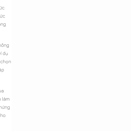
bức
tức
òng
hông
í dụ
a chọn
ập
ủa
n làm
chứng
cho