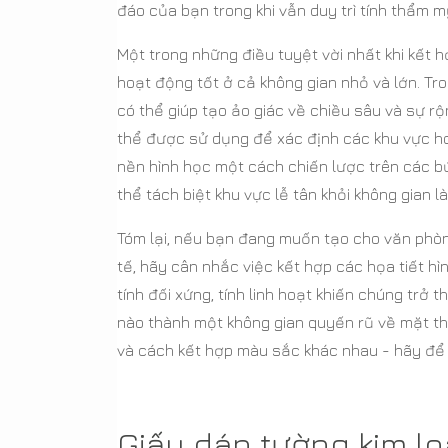
đáo của bạn trong khi vẫn duy trì tính thẩm 
Một trong những điều tuyệt vời nhất khi kết h
hoạt động tốt ở cả không gian nhỏ và lớn. Tr
có thể giúp tạo ảo giác về chiều sâu và sự r
thể được sử dụng để xác định các khu vực ho
nền hình học một cách chiến lược trên các b
thể tách biệt khu vực lễ tân khỏi không gian 
Tóm lại, nếu bạn đang muốn tạo cho văn phòn
tế, hãy cân nhắc việc kết hợp các họa tiết h
tính đối xứng, tính linh hoạt khiến chúng trở
nào thành một không gian quyến rũ về mặt th
và cách kết hợp màu sắc khác nhau - hãy để
Giấy dán tường kim lo