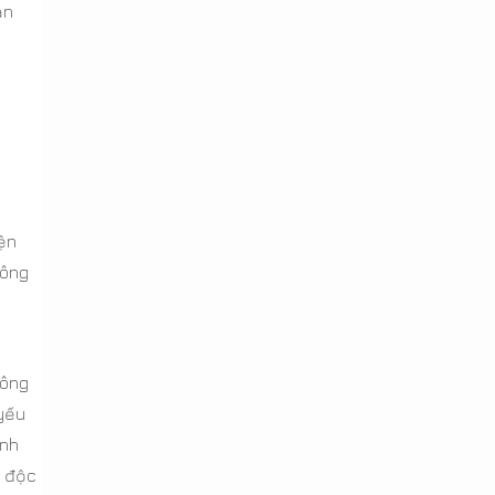
ản
iện
hông
tông
 yếu
ảnh
h độc