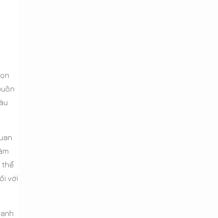
họn
buồn
màu
quan
làm
 thể
i với
oanh