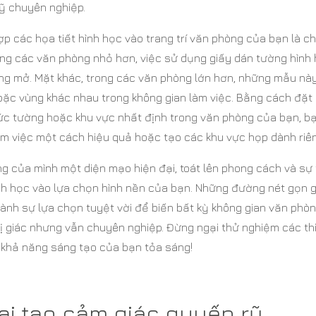
mỹ chuyên nghiệp.
ợp các họa tiết hình học vào trang trí văn phòng của bạn là c
ong các văn phòng nhỏ hơn, việc sử dụng giấy dán tường hình
ộng mở. Mặt khác, trong các văn phòng lớn hơn, những mẫu nà
ặc vùng khác nhau trong không gian làm việc. Bằng cách đặt 
ức tường hoặc khu vực nhất định trong văn phòng của bạn, b
làm việc một cách hiệu quả hoặc tạo các khu vực họp dành riê
g của mình một diện mạo hiện đại, toát lên phong cách và sự 
ình học vào lựa chọn hình nền của bạn. Những đường nét gọn 
 thành sự lựa chọn tuyệt vời để biến bất kỳ không gian văn phò
ị giác nhưng vẫn chuyên nghiệp. Đừng ngại thử nghiệm các th
 khả năng sáng tạo của bạn tỏa sáng!
ại tạo cảm giác quyến rũ