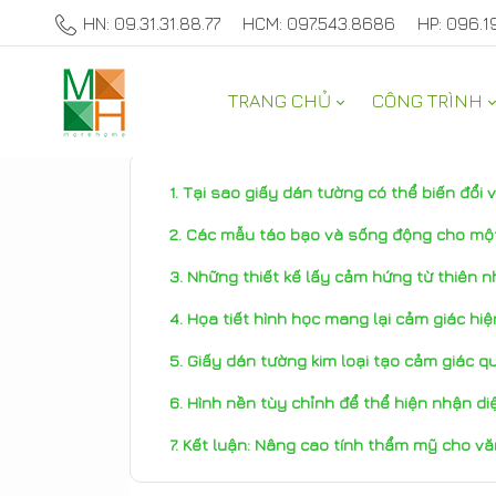
HN: 09.31.31.88.77
HCM: 097.543.8686
HP: 096.1
TRANG CHỦ
CÔNG TRÌNH
THAM KHẢO
Tại sao giấy dán tường có thể biến đổi
Các mẫu táo bạo và sống động cho một
Những thiết kế lấy cảm hứng từ thiên n
Họa tiết hình học mang lại cảm giác hi
Giấy dán tường kim loại tạo cảm giác q
Hình nền tùy chỉnh để thể hiện nhận d
Kết luận: Nâng cao tính thẩm mỹ cho v