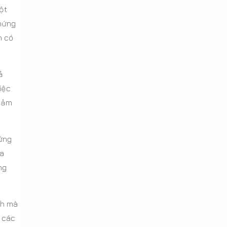
ột
 hứng
h có
ả
iệc
 cảm
hững
ưa
ng
nh mà
 các