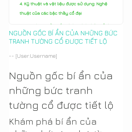
Kỹ thuật và vật liệu được sử dụng: Nghệ
thuật của các bậc thầy cổ đại
Truy tìm nguồn gốc: Khám phá những ảnh
NGUỒN GỐC BÍ ẨN CỦA NHỮNG BỨC
hưởng văn hóa
TRANH TƯỜNG CỔ ĐƯỢC TIẾT LỘ
Các lý thuyết và suy đoán: Tranh luận về
-- [User:Username]
mục đích
Những nỗ lực nghiên cứu và bảo tồn hiện đại:
Nguồn gốc bí ẩn của
Bảo vệ di sản
những bức tranh
tường cổ được tiết lộ
Khám phá bí ẩn của