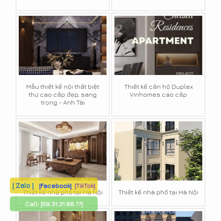
Mẫu thiết kế nội thất biệt
Thiết kế căn hộ Duplex
thự cao cấp đẹp, sang
Vinhomes cao cấp
trọng - Anh Tài
[ Zalo ]
[Facebook]
[TikTok]
Thiết kế nhà phố tại Hà Nội
Thiết kế nhà phố tại Hà Nội
Call:
[09.31.31.88.77]