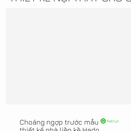
Choáng ngợp trước mẫu
Retrun
thiết kế nhà liền kề Hado