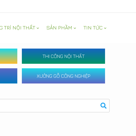
G TRÍ NỘI THẤT
SẢN PHẦM
TIN TỨC
THI CÔNG NỘI THẤT
XƯỞNG GỖ CÔNG NGHIỆP