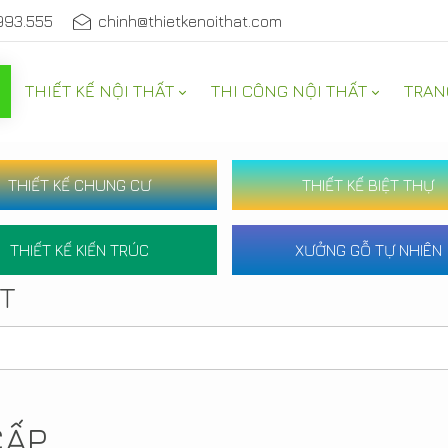
993.555
chinh@thietkenoithat.com
THIẾT KẾ NỘI THẤT
THI CÔNG NỘI THẤT
TRAN
THIẾT KẾ CHUNG CƯ
THIẾT KẾ BIỆT THỰ
THIẾT KẾ KIẾN TRÚC
XƯỞNG GỖ TỰ NHIÊN
ẤT
CẤP