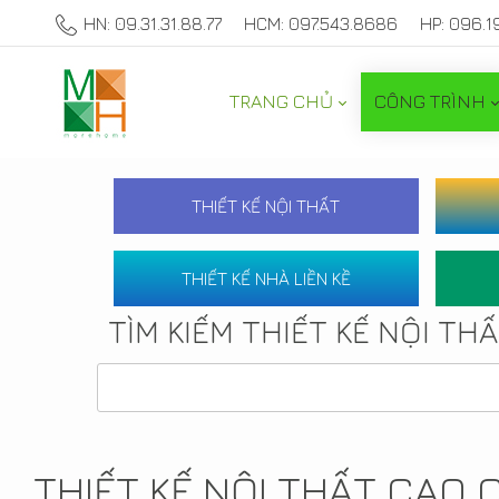
HN: 09.31.31.88.77
HCM: 097.543.8686
HP: 096.1
TRANG CHỦ
CÔNG TRÌNH
THIẾT KẾ NỘI THẤT
THIẾT KẾ NHÀ LIỀN KỀ
TÌM KIẾM THIẾT KẾ NỘI TH
THIẾT KẾ NỘI THẤT CAO 