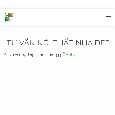
MOREHOME
/
TIN TỨC
TƯ VẤN NỘI THẤT NHÀ ĐẸP
Archive by tag:
cầu thang gỗ
Return