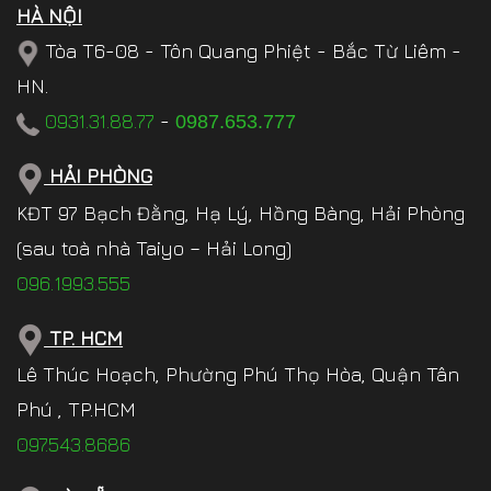
HÀ NỘI
Tòa T6-08 - Tôn Quang Phiệt - Bắc Từ Liêm -
HN.
0931.31.88.77
-
0987.653.777
HẢI PHÒNG
KĐT 97 Bạch Đằng, Hạ Lý, Hồng Bàng, Hải Phòng
(sau toà nhà Taiyo – Hải Long)
096.1993.555
TP. HCM
Lê Thúc Hoạch, Phường Phú Thọ Hòa, Quận Tân
Phú , TP.HCM
097.543.8686