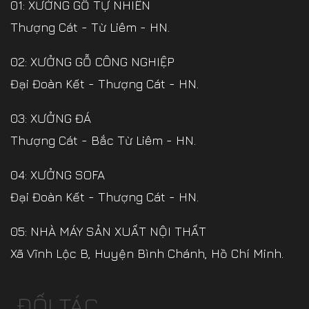
01: XƯỞNG GỖ TỰ NHIÊN
Thượng Cát - Từ Liêm - HN.
02: XƯỞNG GỖ CÔNG NGHIỆP
Đại Đoàn Kết - Thượng Cát - HN.
03: XƯỞNG ĐÁ
Thượng Cát - Bắc Từ Liêm - HN.
04: XƯỞNG SOFA
Đại Đoàn Kết - Thượng Cát - HN.
05: NHÀ MÁY SẢN XUẤT NỘI THẤT
Xã Vĩnh Lộc B, Huyện Bình Chánh, Hồ Chí Minh.
ĐỐI TÁC