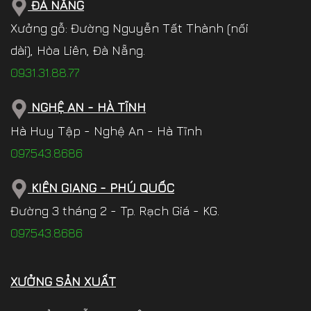
ĐÀ NẴNG
Xưởng gỗ: Đường Nguyễn Tất Thành (nối
dài), Hòa Liên, Đà Nẵng.
0931.31.88.77
NGHỆ AN - HÀ TĨNH
Hà Huy Tập - Nghệ An - Hà Tĩnh
097.543.8686
KIÊN GIANG - PHÚ QUỐC
Đường 3 tháng 2 - Tp. Rạch Giá - KG.
097.543.8686
XƯỞNG SẢN XUẤT