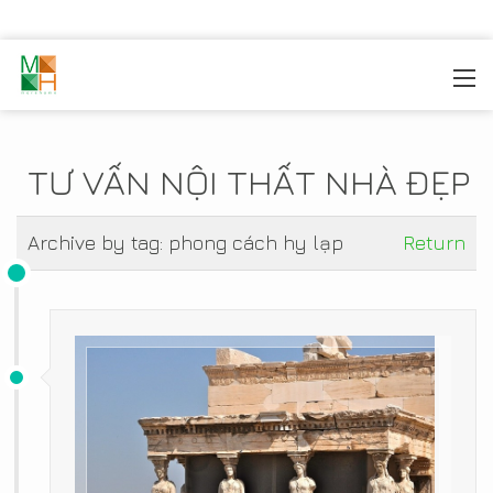
MOREHOME
/
TIN TỨC
TƯ VẤN NỘI THẤT NHÀ ĐẸP
Archive by tag:
phong cách hy lạp
Return