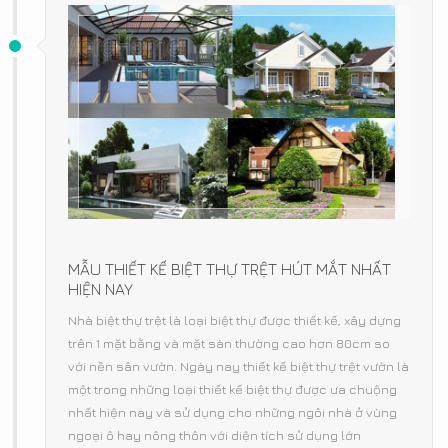
MẪU THIẾT KẾ BIỆT THỰ TRỆT HÚT MẮT NHẤT
HIỆN NAY
Nhà biệt thự trệt là loại biệt thự được thiết kế, xây dựng
trên 1 mặt bằng và mặt sàn thường cao hơn 80cm so
với nền sân vườn. Ngày nay thiết kế biệt thự trệt vườn là
một trong những loại thiết kế biệt thự được ưa chuộng
nhất hiện nay và sử dụng cho những ngôi nhà ở vùng
ngoại ô hay nông thôn với diện tích sử dụng lớn