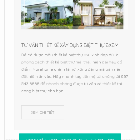
TƯ VẤN THIẾT KẾ XÂY DỰNG BIỆT THỰ 8X8M
Để có được mẫu thiết kế biệt thự 8x8 xinh đẹp dù là
phong cách thiết kế biệt thự mái thái, hiện đại hay cổ
điển...Morehome chính là nơi xứng đáng mà bạn nên
đặt niềm tin vào. Hãy nhanh tay liên hệ tới chúng tôi 097
543 8686 để nhanh chóng được tư vấn và thiết kế thi
công biệt thự cho bạn.
XEM CHI TIẾT
Page 1 of 3
First
Previous
[1]
2
3
Next
Last