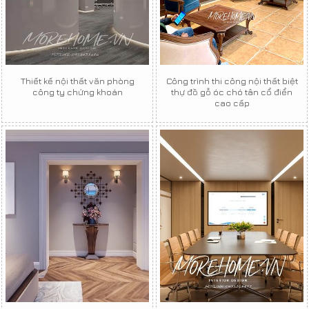
Thiết kế nội thất văn phòng
Công trình thi công nội thất biệt
công ty chứng khoán
thự đồ gỗ óc chó tân cổ điển
cao cấp