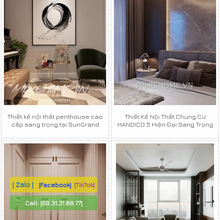
Thiết kế nội thất penthouse cao
Thiết Kế Nội Thất Chung Cư
cấp sang trọng tại SunGrand
HANDICO 5 Hiện Đại Sang Trọng
[ Zalo ]
[Facebook]
[TikTok]
Call:
[09.31.31.88.77]