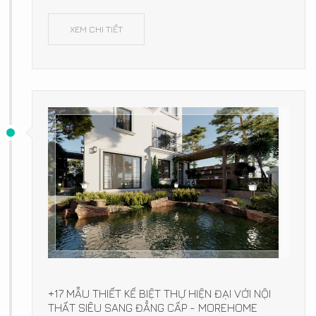
XEM CHI TIẾT
+17 MẪU THIẾT KẾ BIỆT THỰ HIỆN ĐẠI VỚI NỘI
THẤT SIÊU SANG ĐẲNG CẤP - MOREHOME