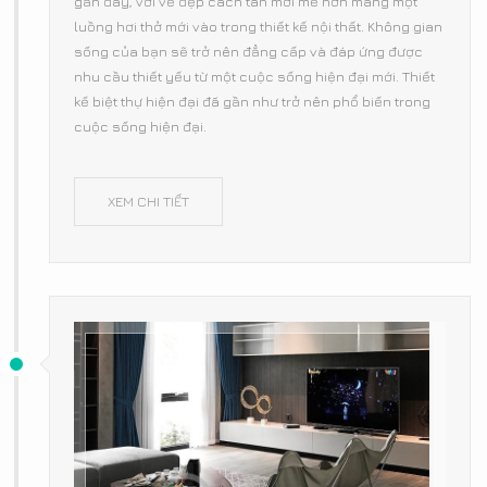
gần đây, với vẻ đẹp cách tân mới mẻ hơn mang một
luồng hơi thở mới vào trong thiết kế nội thất. Không gian
sống của bạn sẽ trở nên đẳng cấp và đáp ứng được
nhu cầu thiết yếu từ một cuộc sống hiện đại mới. Thiết
kế biệt thự hiện đại đã gần như trở nên phổ biến trong
cuộc sống hiện đại.
XEM CHI TIẾT