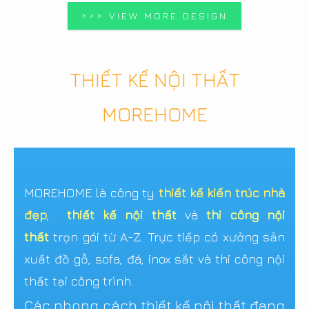
>>> VIEW MORE DESIGN
THIẾT KẾ NỘI THẤT
MOREHOME
MOREHOME là công ty
thiết kế kiến trúc nhà
đẹp
,
thiết kế nội thất
và
thi công nội
thất
trọn gói từ A-Z. Trực tiếp có xưởng sản
xuất đồ gỗ, sofa, đá, inox sắt và thi công nội
thất tại công trình.
Các phong cách thiết kế nội thất đang