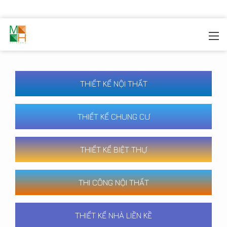
MOREHOME
/
CÔNG TRÌNH
THIẾT KẾ NỘI THẤT
THIẾT KẾ CHUNG CƯ
THIẾT KẾ BIỆT THỰ
THI CÔNG NỘI THẤT
THIẾT KẾ NHÀ LIỀN KỀ