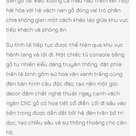
Sàn gỗ lát kiểu xương cá màu nâu trầm kết hợp
hài hòa với hệ vách nan gỗ đóng vai trò phân
chia không gian một cách khéo léo giữa khu vực
tiếp khách và phòng ăn.
Sự tinh tế tiếp tục được thể hiện qua khu vực
hành lang và lối đi. Một chiếc tủ console bằng
gỗ tự nhiên kiểu dáng truyền thống, đặt phía
trên là bình gốm sứ hoa văn xanh trắng cùng
đèn bàn hình cầu độc đáo, tạo nên một góc
decor đậm chất nghệ thuật ngay cạnh vách
ngăn CNC gỗ có họa tiết cổ điển. Lối đi sâu vào
bên trong được dẫn dắt bởi hệ đèn trần bố trí
dọc, tạo chiều sâu và sự thông thoáng cho căn
hộ.