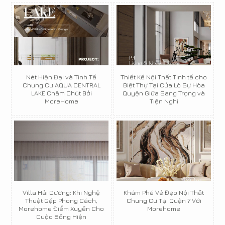
Nét Hiện Đại và Tinh Tế
Thiết Kế Nội Thất Tinh tế cho
Chung Cư AQUA CENTRAL
Biệt Thự Tại Cửa Lò Sự Hòa
LAKE Chăm Chút Bởi
Quyện Giữa Sang Trọng và
MoreHome
Tiện Nghi
Villa Hải Dương: Khi Nghệ
Khám Phá Vẻ Đẹp Nội Thất
Thuật Gặp Phong Cách,
Chung Cư Tại Quận 7 Với
Morehome Điểm Xuyến Cho
Morehome
Cuộc Sống Hiện