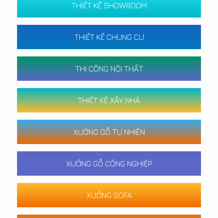
THIẾT KẾ SHOWROOM
THIẾT KẾ CHUNG CƯ
THI CÔNG NỘI THẤT
THIẾT KẾ XÂY NHÀ
XƯỞNG GỖ TỰ NHIÊN
XƯỞNG GỖ CÔNG NGHIỆP
XƯỞNG SOFA