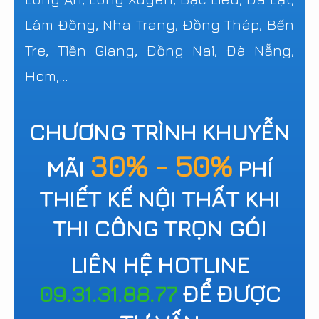
Lâm Đồng, Nha Trang, Đồng Tháp, Bến
Tre, Tiền Giang, Đồng Nai, Đà Nẵng,
Hcm,...
CHƯƠNG TRÌNH KHUYỄN
30% - 50%
MÃI
PHÍ
THIẾT KẾ NỘI THẤT KHI
THI CÔNG TRỌN GÓI
LIÊN HỆ HOTLINE
09.31.31.88.77
ĐỂ ĐƯỢC