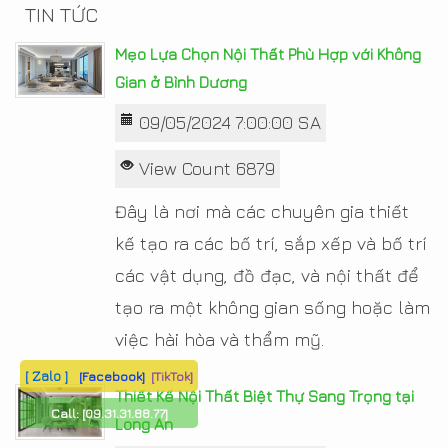
TIN TỨC
Mẹo Lựa Chọn Nội Thất Phù Hợp với Không
Gian ở Bình Dương
09/05/2024 7:00:00 SA
View Count 6879
Đây là nơi mà các chuyên gia thiết
kế tạo ra các bố trí, sắp xếp và bố trí
các vật dụng, đồ đạc, và nội thất để
tạo ra một không gian sống hoặc làm
việc hài hòa và thẩm mỹ.
[ Zalo ]
[Facebook]
[TikTok]
Thiết Kế Nội Thất Biệt Thự Sang Trọng tại
Call:
[09.31.31.88.77]
Long An