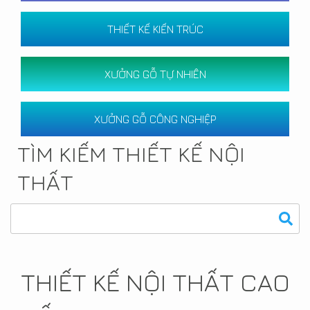
THIẾT KẾ KIẾN TRÚC
XƯỞNG GỖ TỰ NHIÊN
XƯỞNG GỖ CÔNG NGHIỆP
TÌM KIẾM THIẾT KẾ NỘI
THẤT
THIẾT KẾ NỘI THẤT CAO