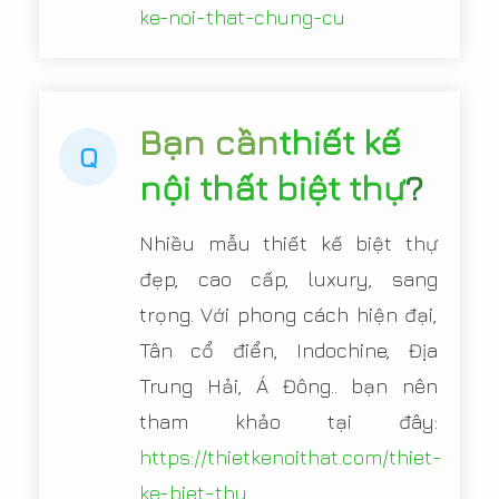
ke-noi-that-chung-cu
Bạn cần
thiết kế
Q
nội thất biệt thự
?
Nhiều mẫu thiết kế biệt thự
đẹp, cao cấp, luxury, sang
trọng. Với phong cách hiện đại,
Tân cổ điển, Indochine, Địa
Trung Hải, Á Đông.. bạn nên
tham khảo tại đây:
https://thietkenoithat.com/thiet-
ke-biet-thu