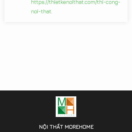
https://thietkenoithat.com/thi-cong-
noi-that
.
NỘI THẤT MOREHOME