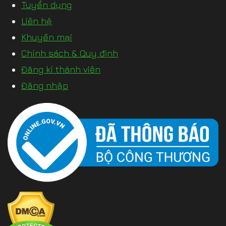
Tuyển dụng
Liên hệ
Khuyến mại
Chính sách & Quy định
Đăng kí thành viên
Đăng nhập