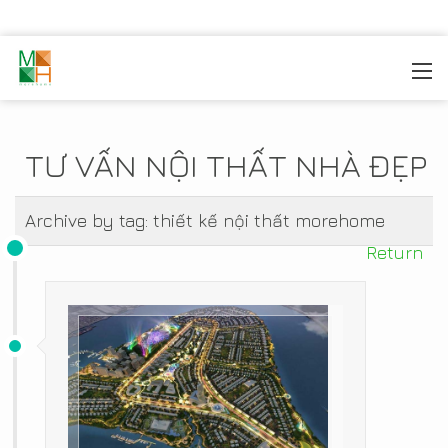
MOREHOME
/
TIN TỨC
TƯ VẤN NỘI THẤT NHÀ ĐẸP
Archive by tag:
thiết kế nội thất morehome
Return