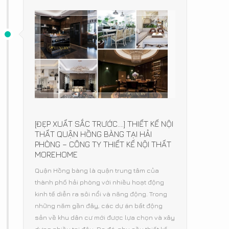
[ĐẸP XUẤT SẮC TRƯỚC....] THIẾT KẾ NỘI
THẤT QUẬN HỒNG BÀNG TẠI HẢI
PHÒNG – CÔNG TY THIẾT KẾ NỘI THẤT
MOREHOME
Quận Hồng bàng là quận trung tâm của
thành phố hải phòng với nhiều hoạt động
kinh tế diễn ra sôi nổi và năng động. Trong
những năm gần đây, các dự án bất động
sản về khu dân cư mới được lựa chọn và xây
dựng nhiều tại đây. Do đó, nhu cầu thiết kế