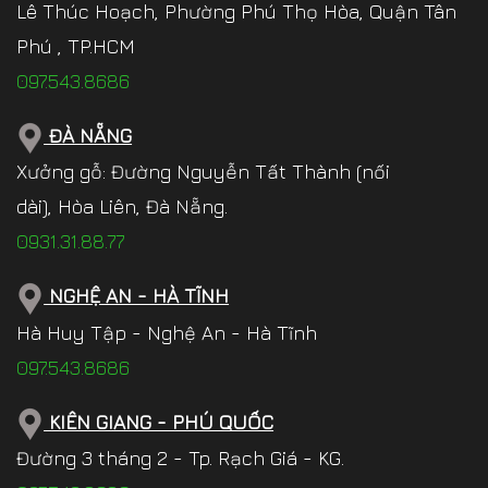
Lê Thúc Hoạch, Phường Phú Thọ Hòa, Quận Tân
Phú , TP.HCM
097.543.8686
ĐÀ NẴNG
Xưởng gỗ: Đường Nguyễn Tất Thành (nối
dài), Hòa Liên, Đà Nẵng.
0931.31.88.77
NGHỆ AN - HÀ TĨNH
Hà Huy Tập - Nghệ An - Hà Tĩnh
097.543.8686
KIÊN GIANG - PHÚ QUỐC
Đường 3 tháng 2 - Tp. Rạch Giá - KG.