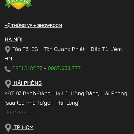
HỆ THỐNG VP + SHOWROOM
HÀ NỘI
Tòa T6-08 - Tôn Quang Phiệt - Bắc Từ Liêm -
HN.
0931.31.88.77
-
0987.653.777
HẢI PHÒNG
KĐT 97 Bạch Đằng, Hạ Lý, Hồng Bàng, Hải Phòng
(sau toà nhà Taiyo – Hải Long)
096.1993.555
TP. HCM