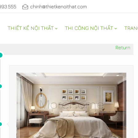
993.555
chinh@thietkenoithat.com
THIẾT KẾ NỘI THẤT
THI CÔNG NỘI THẤT
TRAN
Return