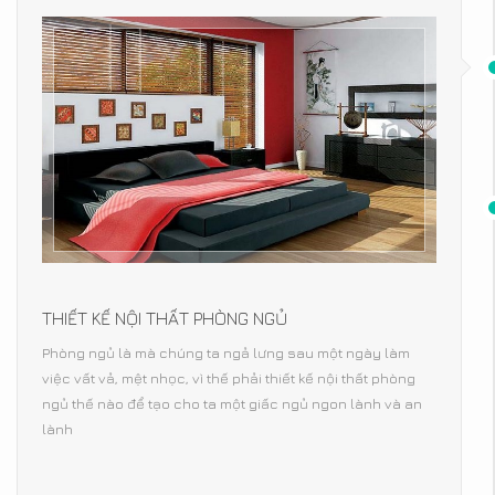
THIẾT KẾ NỘI THẤT PHÒNG NGỦ
Phòng ngủ là mà chúng ta ngả lưng sau một ngày làm
việc vất vả, mệt nhọc, vì thế phải thiết kế nội thất phòng
ngủ thế nào để tạo cho ta một giấc ngủ ngon lành và an
lành