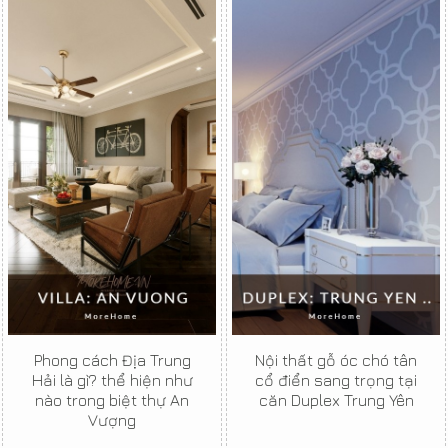
Phong cách Địa Trung
Nội thất gỗ óc chó tân
Hải là gì? thể hiện như
cổ điển sang trọng tại
nào trong biệt thự An
căn Duplex Trung Yên
Vượng