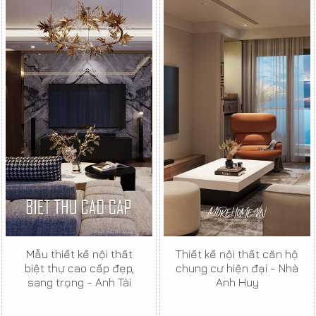
Mẫu thiết kế nội thất
Thiết kế nội thất căn hộ
biệt thự cao cấp đẹp,
chung cư hiện đại - Nhà
sang trọng - Anh Tài
Anh Huy