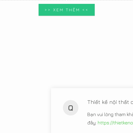
>> XEM THÊM <<
Thiết kế nội thất
Q
Bạn vui lòng tham kh
đây:
https://thietken