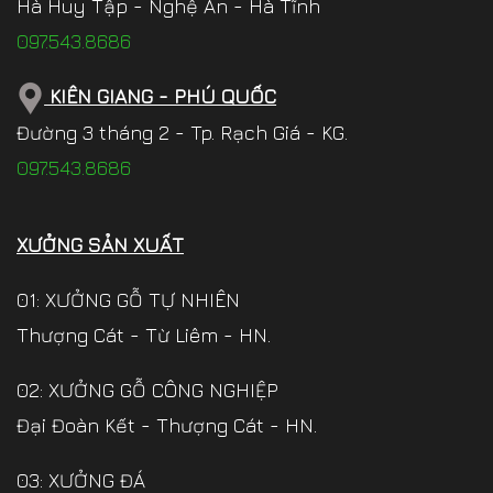
Hà Huy Tập - Nghệ An - Hà Tĩnh
097.543.8686
KIÊN GIANG - PHÚ QUỐC
Đường 3 tháng 2 - Tp. Rạch Giá - KG.
097.543.8686
XƯỞNG SẢN XUẤT
01: XƯỞNG GỖ TỰ NHIÊN
Thượng Cát - Từ Liêm - HN.
02: XƯỞNG GỖ CÔNG NGHIỆP
Đại Đoàn Kết - Thượng Cát - HN.
03: XƯỞNG ĐÁ