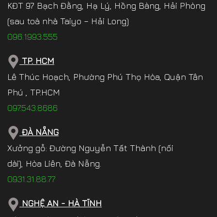
KĐT 97 Bạch Đằng, Hạ Lý, Hồng Bàng, Hải Phòng
(sau toà nhà Taiyo – Hải Long)
096.1993.555
TP. HCM
Lê Thúc Hoạch, Phường Phú Thọ Hòa, Quận Tân
Phú , TP.HCM
097.543.8686
ĐÀ NẴNG
Xưởng gỗ: Đường Nguyễn Tất Thành (nối
dài), Hòa Liên, Đà Nẵng.
0931.31.88.77
NGHỆ AN - HÀ TĨNH