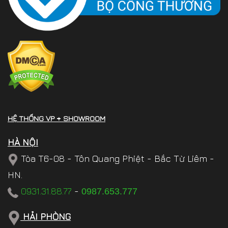
HỆ THỐNG VP + SHOWROOM
HÀ NỘI
Tòa T6-08 - Tôn Quang Phiệt - Bắc Từ Liêm -
HN.
0931.31.88.77
-
0987.653.777
HẢI PHÒNG