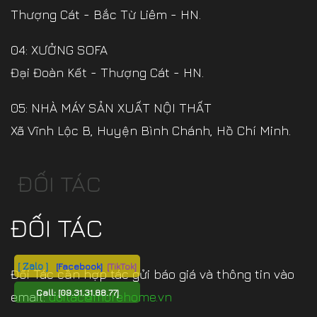
Thượng Cát - Bắc Từ Liêm - HN.
04: XƯỞNG SOFA
Đại Đoàn Kết - Thượng Cát - HN.
05: NHÀ MÁY SẢN XUẤT NỘI THẤT
Xã Vĩnh Lộc B, Huyện Bình Chánh, Hồ Chí Minh.
ĐỐI TÁC
ĐỐI TÁC
[ Zalo ]
[Facebook]
[TikTok]
Đối Tác cần hợp tác gửi báo giá và thông tin vào
Call:
[09.31.31.88.77]
email:
doitac@morehome.vn