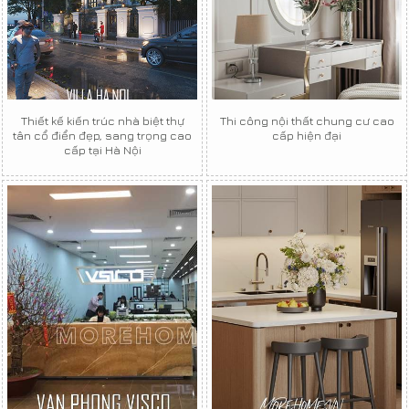
Thiết kế kiến trúc nhà biệt thự
Thi công nội thất chung cư cao
tân cổ điển đẹp, sang trọng cao
cấp hiện đại
cấp tại Hà Nội