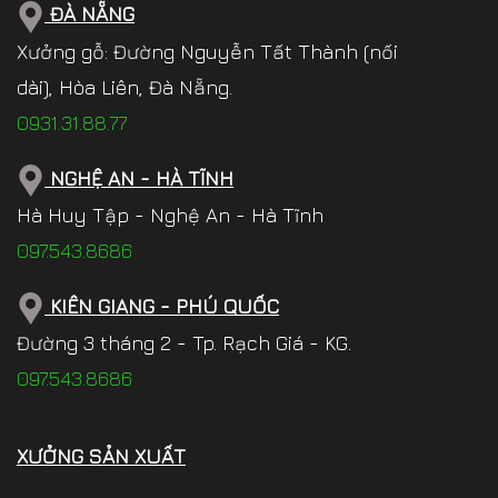
ĐÀ NẴNG
Xưởng gỗ: Đường Nguyễn Tất Thành (nối
dài), Hòa Liên, Đà Nẵng.
0931.31.88.77
NGHỆ AN - HÀ TĨNH
Hà Huy Tập - Nghệ An - Hà Tĩnh
097.543.8686
KIÊN GIANG - PHÚ QUỐC
Đường 3 tháng 2 - Tp. Rạch Giá - KG.
097.543.8686
XƯỞNG SẢN XUẤT