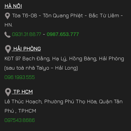
HÀ NỘI
Tòa T6-08 - Tôn Quang Phiệt - Bắc Từ Liêm -
HN.
0931.31.88.77
-
0987.653.777
HẢI PHÒNG
KĐT 97 Bạch Đằng, Hạ Lý, Hồng Bàng, Hải Phòng
(sau toà nhà Taiyo – Hải Long)
096.1993.555
TP. HCM
Lê Thúc Hoạch, Phường Phú Thọ Hòa, Quận Tân
Phú , TP.HCM
097.543.8686