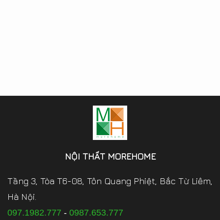
NỘI THẤT MOREHOME
Tầng 3, Tòa T6-08, Tôn Quang Phiệt, Bắc Từ Liêm,
Hà Nội.
097.1982.777
-
0987.653.777