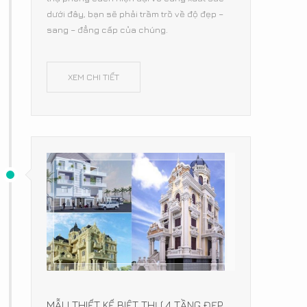
dưới đây, bạn sẽ phải trầm trồ về độ đẹp –
sang – đẳng cấp của chúng.
XEM CHI TIẾT
MẪU THIẾT KẾ BIỆT THỰ 4 TẦNG ĐẸP