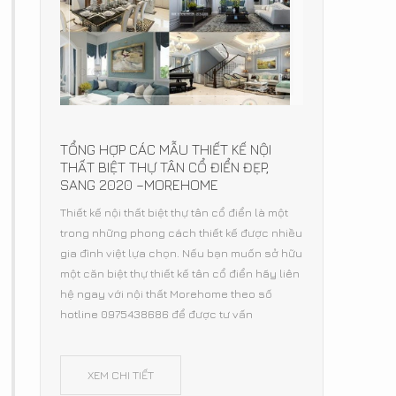
TỔNG HỢP CÁC MẪU THIẾT KẾ NỘI
THẤT BIỆT THỰ TÂN CỔ ĐIỂN ĐẸP,
SANG 2020 –MOREHOME
Thiết kế nội thất biệt thự tân cổ điển là một
trong những phong cách thiết kế được nhiều
gia đình việt lựa chọn. Nếu bạn muốn sở hữu
một căn biệt thự thiết kế tân cổ điển hãy liên
hệ ngay với nội thất Morehome theo số
hotline 0975438686 để được tư vấn
XEM CHI TIẾT