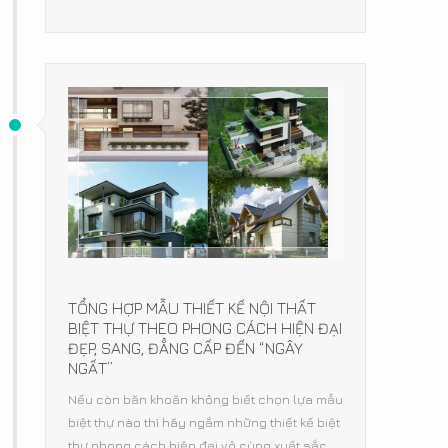
TỔNG HỢP MẪU THIẾT KẾ NỘI THẤT
BIỆT THỰ THEO PHONG CÁCH HIỆN ĐẠI
ĐẸP, SANG, ĐẲNG CẤP ĐẾN “NGÂY
NGẤT”
Nếu còn băn khoăn không biết chọn lựa mẫu
biệt thự nào thì hãy ngắm những thiết kế biệt
thự phong cách hiện đại vô cùng xuất sắc