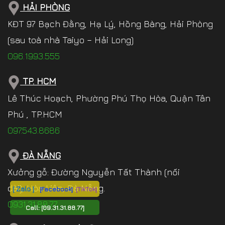
HẢI PHÒNG
KĐT 97 Bạch Đằng, Hạ Lý, Hồng Bàng, Hải Phòng
(sau toà nhà Taiyo – Hải Long)
096.1993.555
TP. HCM
Lê Thúc Hoạch, Phường Phú Thọ Hòa, Quận Tân
Phú , TP.HCM
097.543.8686
ĐÀ NẴNG
Xưởng gỗ: Đường Nguyễn Tất Thành (nối
dài), Hòa Liên, Đà Nẵng.
[ Zalo ]
[Facebook]
[TikTok]
0931.31.88.77
Call:
[09.31.31.88.77]