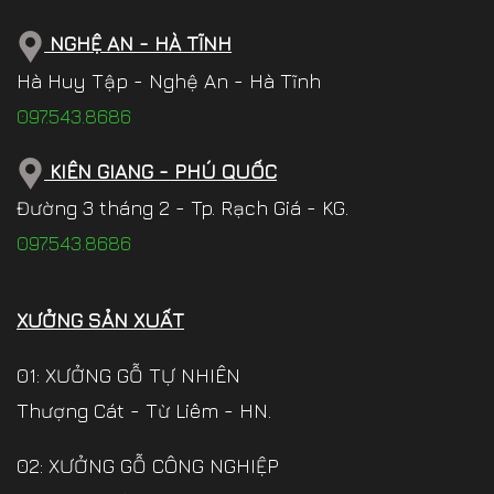
NGHỆ AN - HÀ TĨNH
Hà Huy Tập - Nghệ An - Hà Tĩnh
097.543.8686
KIÊN GIANG - PHÚ QUỐC
Đường 3 tháng 2 - Tp. Rạch Giá - KG.
097.543.8686
XƯỞNG SẢN XUẤT
01: XƯỞNG GỖ TỰ NHIÊN
Thượng Cát - Từ Liêm - HN.
02: XƯỞNG GỖ CÔNG NGHIỆP