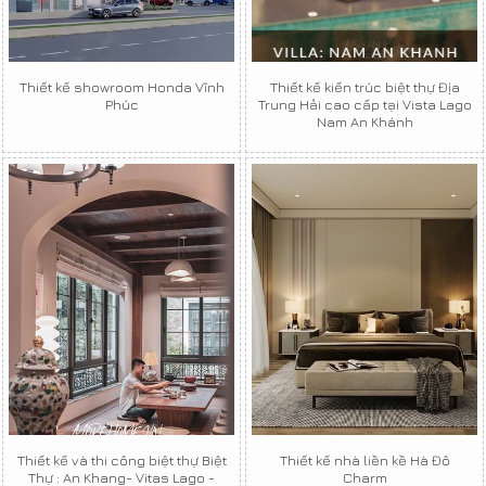
Thiết kế showroom Honda Vĩnh
Thiết kế kiến trúc biệt thự Địa
Phúc
Trung Hải cao cấp tại Vista Lago
Nam An Khánh
Thiết kế và thi công biệt thự Biệt
Thiết kế nhà liền kề Hà Đô
Thự : An Khang- Vitas Lago -
Charm