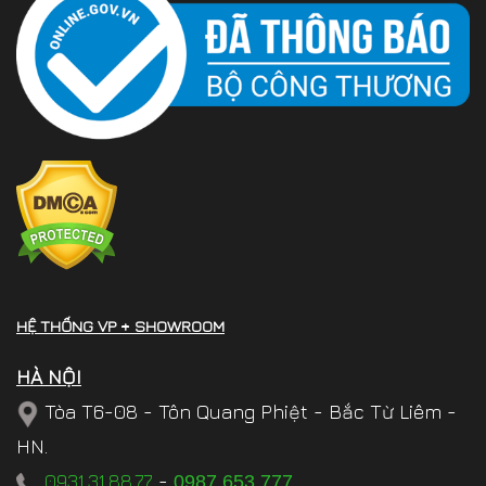
HỆ THỐNG VP + SHOWROOM
HÀ NỘI
Tòa T6-08 - Tôn Quang Phiệt - Bắc Từ Liêm -
HN.
0931.31.88.77
-
0987.653.777