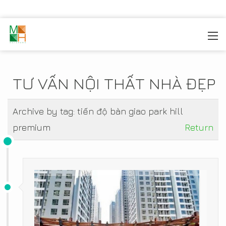
MOREHOME
/
TIN TỨC
TƯ VẤN NỘI THẤT NHÀ ĐẸP
Archive by tag:
tiến độ bàn giao park hill
premium
Return