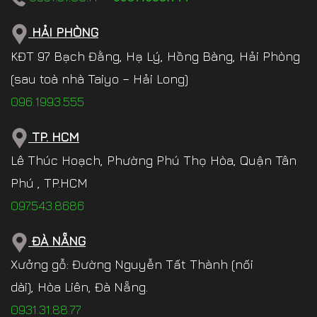
HẢI PHÒNG
KĐT 97 Bạch Đằng, Hạ Lý, Hồng Bàng, Hải Phòng
(sau toà nhà Taiyo – Hải Long)
096.1993.555
TP. HCM
Lê Thúc Hoạch, Phường Phú Thọ Hòa, Quận Tân
Phú , TP.HCM
097.543.8686
ĐÀ NẴNG
Xưởng gỗ: Đường Nguyễn Tất Thành (nối
dài), Hòa Liên, Đà Nẵng.
0931.31.88.77