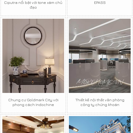
Ciputra nổi bật với tone xám chủ
EPASS
đạo
Chung cư Goldmark City với
Thiết kế nội thất văn phòng
phong cách Indochine
công ty chứng khoán