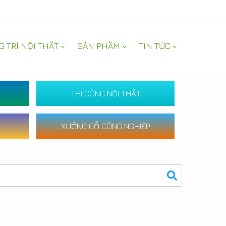
G TRÍ NỘI THẤT
SẢN PHẦM
TIN TỨC
THI CÔNG NỘI THẤT
XƯỞNG GỖ CÔNG NGHIỆP