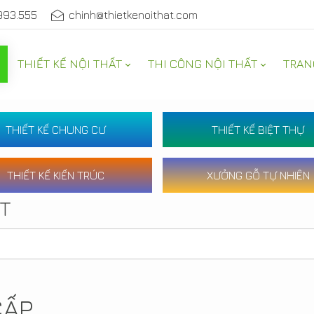
993.555
chinh@thietkenoithat.com
THIẾT KẾ NỘI THẤT
THI CÔNG NỘI THẤT
TRAN
THIẾT KẾ CHUNG CƯ
THIẾT KẾ BIỆT THỰ
THIẾT KẾ KIẾN TRÚC
XƯỞNG GỖ TỰ NHIÊN
ẤT
CẤP