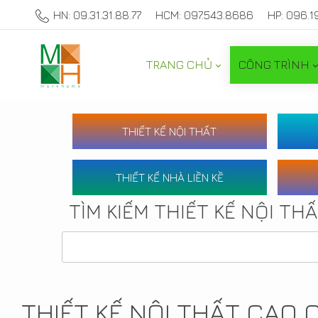
HN: 09.31.31.88.77
HCM: 097.543.8686
HP: 096.1
TRANG CHỦ
CÔNG TRÌNH
THIẾT KẾ NỘI THẤT
THIẾT KẾ NHÀ LIỀN KỀ
TÌM KIẾM THIẾT KẾ NỘI TH
THIẾT KẾ NỘI THẤT CAO 