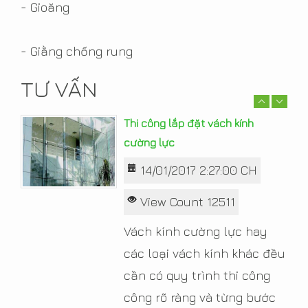
- Gioăng
của bạn sẽ thêm sang
trọng, ấm cúng và thêm sắc
- Giằng chống rung
xuân trong không gian nhà.
TƯ VẤN
Read More
Thi công lắp đặt vách kính
cường lực
14/01/2017 2:27:00 CH
View Count 12511
Vách kính cường lực hay
các loại vách kính khác đều
cần có quy trình thi công
công rõ ràng và từng bước