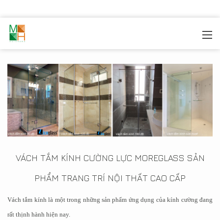
MOREHOME
/
SẢN PHẦM
/
KÍNH CƯỜNG LỰC
/
VÁCH
TẮM KÍNH
VÁCH TẮM KÍNH CƯỜNG LỰC MOREGLASS SẢN
PHẨM TRANG TRÍ NỘI THẤT CAO CẤP
Vách tắm kính là một trong những sản phẩm ứng dụng của kính cường đang
rất thịnh hành hiện nay.