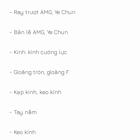
- Ray trượt AMG, Ye Chun
- Bản lề AMG, Ye Chun
- Kính: kính cường lực
Mẫu thiết kế lan can kính cho
căn hộ Duplex 98-102m2 chung
- Gioăng tròn, gioăng F
cư Vinhomes Gardenia
22/05/2018 4:55:00 CH
- Kẹp kính, keo kính
View Count 10999
- Tay nắm
Đối với những căn hộ áp
chót của tòa chung cư thì
- Keo kính
việc thiết kế lan can ban