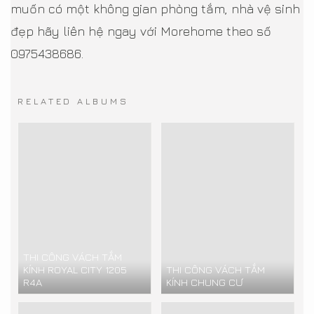
muốn có một không gian phòng tắm, nhà vệ sinh
đẹp hãy liên hệ ngay với Morehome theo số
0975438686.
RELATED ALBUMS
THI CÔNG VÁCH TẮM
KÍNH ROYAL CITY 1205
THI CÔNG VÁCH TẮM
R4A
KÍNH CHUNG CƯ