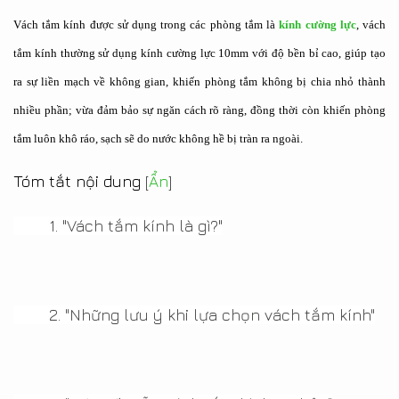
Vách tắm kính được sử dụng trong các phòng tắm là
kính cường lực
, vách
tắm kính thường sử dụng kính cường lực 10mm
với độ bền bỉ cao, giúp tạo
ra sự liền mạch về không gian, khiến phòng tắm không bị chia nhỏ thành
nhiều phần; vừa đảm bảo sự ngăn cách rõ ràng, đồng thời còn khiến phòng
tắm luôn khô ráo, sạch sẽ do nước không hề bị tràn ra ngoài.
Tóm tắt nội dung
[
Ẩn
]
1.
"Vách tắm kính là gì?"
2.
"Những lưu ý khi lựa chọn vách tắm kính"