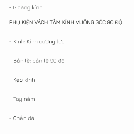
có độ bền chắc cao, chống
- Gioăng kính
chịu được lực. Bạn đang
phân vân không biết cửa
PHỤ KIỆN VÁCH TẮM KÍNH VUÔNG GÓC 90 ĐỘ:
kính cường lực có độ an
toàn như thế n...
- Kính: Kính cường lực
Read More
- Bản lề: bản lề 90 độ
Kính màu nhà bếp sắc xuân
16/01/2017 2:34:00 CH
- Kẹp kính
View Count 8983
- Tay nắm
Kính màu ốp bếp đang là xu
hướng trang trí nhà bếp
- Chắn đá
hiện nay. Với kính màu ốp
bếp không gian nhà bếp