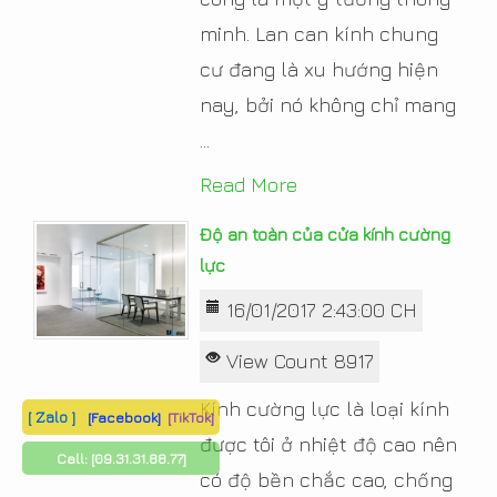
minh. Lan can kính chung
cư đang là xu hướng hiện
nay, bởi nó không chỉ mang
...
Read More
Độ an toàn của cửa kính cường
lực
16/01/2017 2:43:00 CH
View Count 8917
Kính cường lực là loại kính
[ Zalo ]
[Facebook]
[TikTok]
được tôi ở nhiệt độ cao nên
Call:
[09.31.31.88.77]
có độ bền chắc cao, chống