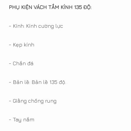
công là một ý tưởng thông
PHỤ KIỆN VÁCH TẮM KÍNH 135 ĐỘ:
minh. Lan can kính chung
cư đang là xu hướng hiện
- Kính: Kính cường lực
nay, bởi nó không chỉ mang
...
- Kẹp kính
Read More
- Chắn đá
Độ an toàn của cửa kính cường
lực
- Bản lề: Bản lề 135 độ.
16/01/2017 2:43:00 CH
- Giằng chống rung
View Count 8917
Kính cường lực là loại kính
- Tay nắm
được tôi ở nhiệt độ cao nên