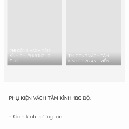
THI CÔNG VÁCH TẮM
KÍNH CHỊ PHƯƠNG LÒ
THI CÔNG VÁCH TẮM
ĐÚC
KÍNH 2312C ANH VIỄN
PHỤ KIỆN VÁCH TẮM KÍNH 180 ĐỘ:
- Kính: kính cường lực