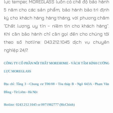
lực temper, MOREGLASS luôn có chế độ bảo hành
5 năm cho các sản phẩm, bảo hành bảo trì định
kỳ cho khách hàng hàng tháng, với phương châm
“Chất lượng, uy tín – niềm tin cho khách hàng”.
Khi cần bảo hành chỉ cần gọi đến cho chúng tôi
theo số hotline: 043.212.1045 dịch vụ chuyên
nghiệp 24/7.
CÔNG TY CỔ PHẦN NỘI THẤT MOREHOME - VÁCH TẮM KÍNH CƯỜNG
LỰC MOREGLASS
Địa chỉ: Tầng 3 - Chung cư T06/08 - Tòa tháp B - Ngõ 643A - Phạm Văn
Đồng - Từ Liêm - Hà Nội
Hotline: 0243.212.1045 or 0971982777 (Mr.Chính)