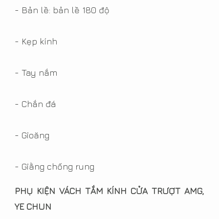
- Bản lề: bản lề 180 độ
- Kẹp kính
- Tay nắm
- Chắn đá
- Gioăng
- Giằng chống rung
PHỤ KIỆN VÁCH TẮM KÍNH CỬA TRƯỢT AMG,
YE CHUN