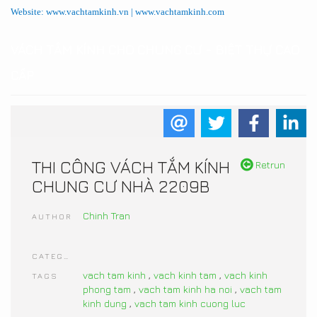
Website: www.vachtamkinh.vn | www.vachtamkinh.com
VÁCH TẮM KÍNH CHO CHUNG CƯ - BIỆT THỰ CAO
CẤP
THI CÔNG VÁCH TẮM KÍNH
Retrun
CHUNG CƯ NHÀ 2209B
Chinh Tran
AUTHOR
CATEGORIES
vach tam kinh
,
vach kinh tam
,
vach kinh
TAGS
phong tam
,
vach tam kinh ha noi
,
vach tam
kinh dung
,
vach tam kinh cuong luc