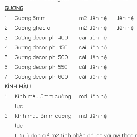
GƯƠNG
1
Gương 5mm
m2
liên hệ
liên hệ
2
Gương ghép ô
m2
liên hệ
liên hệ
3
Gương decor phi 400
cái
liên hệ
4
Gương decor phi 450
cái
liên hệ
5
Gương decor phi 500
cái
liên hệ
6
Gương decor phi 550
cái
liên hệ
7
Gương decor phi 600
cái
liên hệ
KÍNH MÀU
1
Kính màu 5mm cường
md
liên hệ
lực
3
Kính màu 8mm cường
md
liên hệ
lực
Lưu ý đơn giá m2 tính nhân đôi so với giá theo