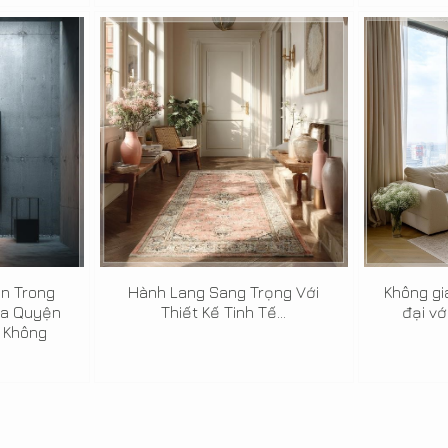
ản Trong
Hành Lang Sang Trọng Với
Không gi
òa Quyện
Thiết Kế Tinh Tế...
đại vớ
 Không