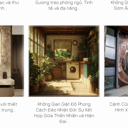
ạc và thư
Gương treo phòng ngủ: Tinh
Không G
h...
tế và đa năng...
Sớm Ấm
với thiết
Không Gian Giặt Đồ Phong
Cánh Cử
trọng...
Cách Đảo Nhiệt Đới: Sự Kết
Hình 
Hợp Giữa Thiên Nhiên và Hiện
Đại...