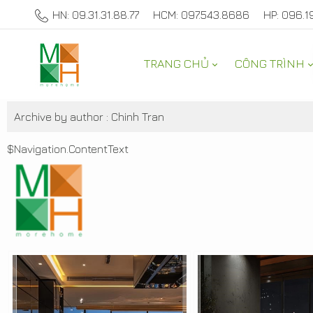
HN: 09.31.31.88.77
HCM: 097.543.8686
HP: 096.1
TRANG CHỦ
CÔNG TRÌNH
ALBUM
Archive by author :
Chinh Tran
$Navigation.ContentText