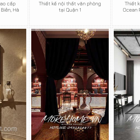
cao cấp
Thiết kế nội thất văn phòng
Thiết k
 Biên, Hà
tại Quận 1
Ocean P