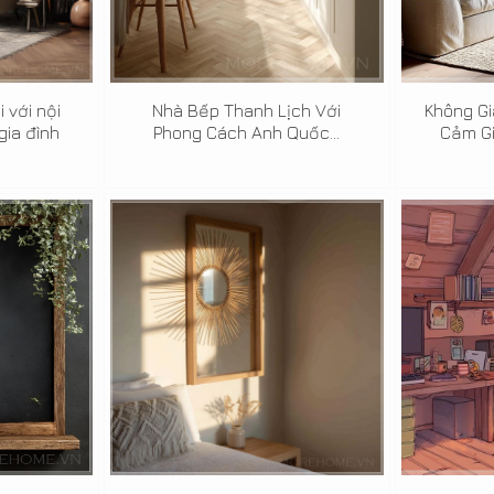
 với nội
Nhà Bếp Thanh Lịch Với
Không G
gia đình
Phong Cách Anh Quốc...
Cảm Gi