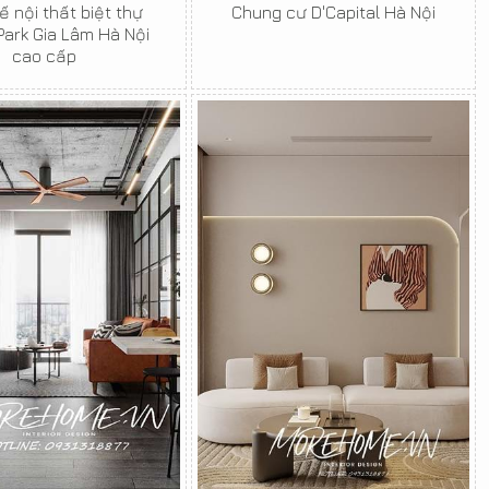
ế nội thất biệt thự
Chung cư D'Capital Hà Nội
ark Gia Lâm Hà Nội
cao cấp