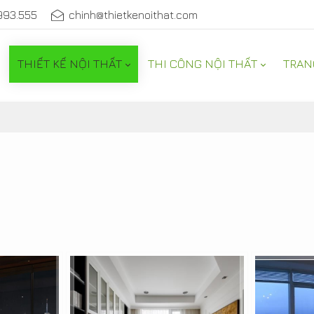
993.555
chinh@thietkenoithat.com
THIẾT KẾ NỘI THẤT
THI CÔNG NỘI THẤT
TRAN