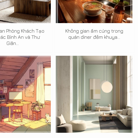
ian Phòng Khách Tạo
Không gian ấm cúng trong
ác Bình An và Thư
quán diner đêm khuya...
Giãn...