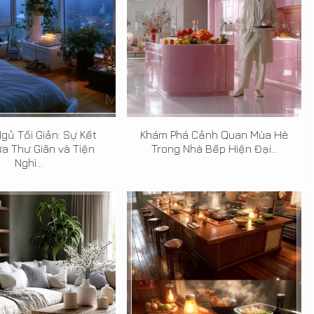
gủ Tối Giản: Sự Kết
Khám Phá Cảnh Quan Mùa Hè
a Thư Giãn và Tiện
Trong Nhà Bếp Hiện Đại...
Nghi...