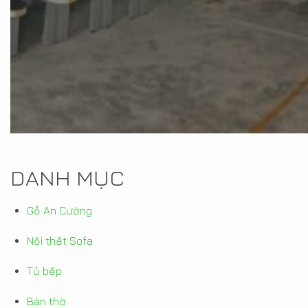
DANH MỤC
Gỗ An Cường
Nội thất Sofa
Tủ bếp
Bàn thờ