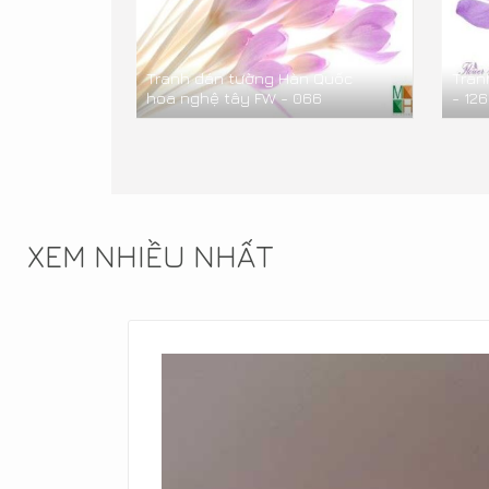
Tranh dán tường Hàn Quốc
Tran
hoa nghệ tây FW - 066
- 126
XEM NHIỀU NHẤT