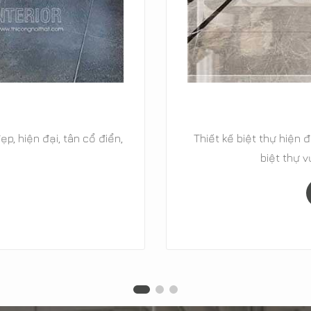
ổ điển, biệt thự cao cấp,
29+ Mẫu thiết kế nội 
 MOREHOME