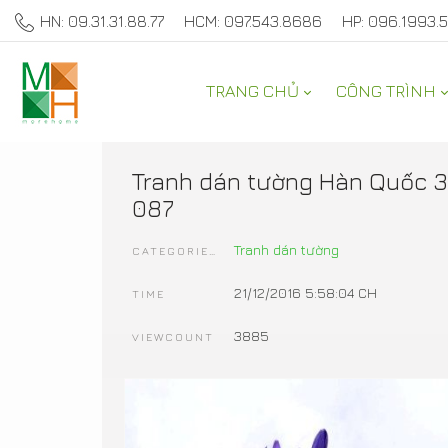
HN: 09.31.31.88.77
HCM: 097.543.8686
HP: 096.1993.
TRANG CHỦ
CÔNG TRÌNH
SẢN PHẨM TRANG TRÍ 
Tranh dán tường Hàn Quốc 3
087
Tranh dán tường
CATEGORIES
21/12/2016 5:58:04 CH
TIME
3885
VIEWCOUNT