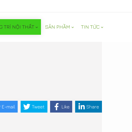
G TRÍ NỘI THẤT
SẢN PHẦM
TIN TỨC
E-mail
Tweet
Like
Share