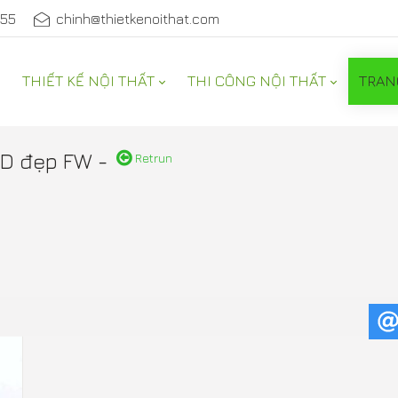
555
chinh@thietkenoithat.com
THIẾT KẾ NỘI THẤT
THI CÔNG NỘI THẤT
TRAN
NỘI THẤT
D đẹp FW -
Retrun