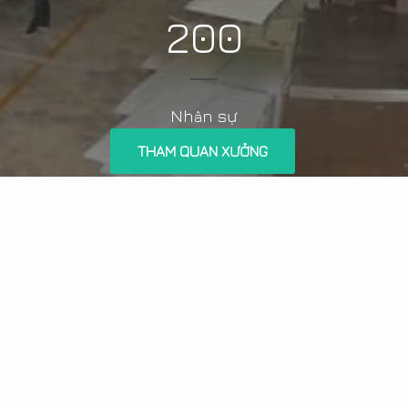
200
Nh
n sự
â
THAM QUAN XƯỞNG