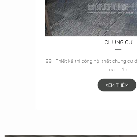
BIỆT THỰ
cổ điển,
Thiết kế biệt thự hiện đại, biệt thự tân c
biệt thự vườn đẳng cấp-
XEM THÊM