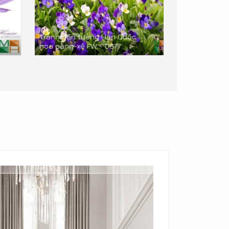
3D
Tranh dán tường Hàn Quốc
hoa păng-xê FW - 037