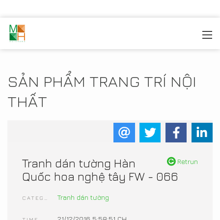
MOREHOME
/
TRANG TRÍ NỘI THẤT
/
SẢN PHẨM NỘI
THẤT
SẢN PHẨM TRANG TRÍ NỘI
THẤT
Tranh dán tường Hàn
Retrun
Quốc hoa nghệ tây FW - 066
Tranh dán tường
CATEGORIES
21/12/2016 5:58:51 CH
TIME