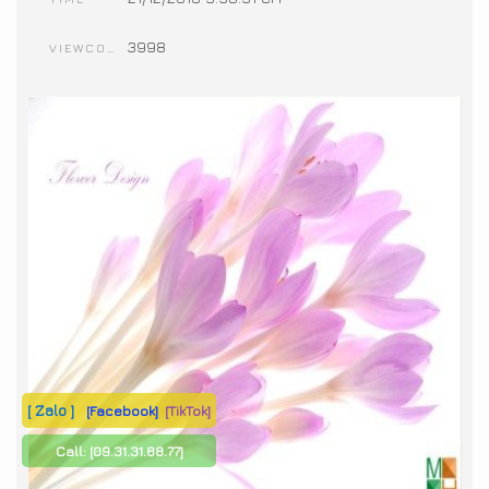
3998
VIEWCOUNT
[ Zalo ]
[Facebook]
[TikTok]
Call:
[09.31.31.88.77]