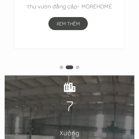
thự vườn đẳng cấp- MOREHOME
XEM THÊM
7
Xưởng