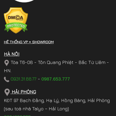
HỆ THỐNG VP + SHOWROOM
HÀ NỘI
Tòa T6-08 - Tôn Quang Phiệt - Bắc Từ Liêm -
HN.
0931.31.88.77
-
0987.653.777
HẢI PHÒNG
KĐT 97 Bạch Đằng, Hạ Lý, Hồng Bàng, Hải Phòng
(sau toà nhà Taiyo – Hải Long)