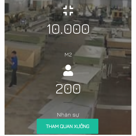
10.000
M2
200
Nh
n sự
â
THAM QUAN XƯỞNG