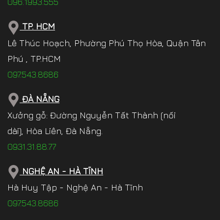
096.1993.555
TP. HCM
Lê Thúc Hoạch, Phường Phú Thọ Hòa, Quận Tân
Phú , TP.HCM
097.543.8686
ĐÀ NẴNG
Xưởng gỗ: Đường Nguyễn Tất Thành (nối
dài), Hòa Liên, Đà Nẵng.
0931.31.88.77
NGHỆ AN - HÀ TĨNH
Hà Huy Tập - Nghệ An - Hà Tĩnh
097.543.8686