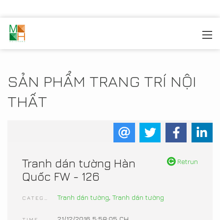
MOREHOME
/
TRANG TRÍ NỘI THẤT
/
SẢN PHẨM NỘI
THẤT
SẢN PHẨM TRANG TRÍ NỘI
THẤT
Tranh dán tường Hàn
Retrun
Quốc FW - 126
Tranh dán tường
,
Tranh dán tường
CATEGORIES
21/12/2016 5:58:05 CH
TIME