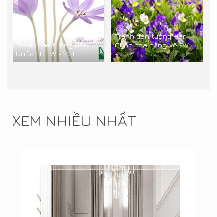
Tranh dán tường Hàn
Tranh dán tường Hàn
Quốc hoa păng-xê FW
Quốc 3D FW - 201
- 037
XEM NHIỀU NHẤT