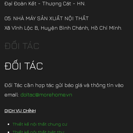
Đại Đoàn Kết - Thượng Cát - HN.
05: NHÀ MÁY SẢN XUẤT NỘI THẤT
Xã Vĩnh Lộc B, Huyện Bình Chánh, Hồ Chí Minh.
ĐỐI TÁC
ĐỐI TÁC
Đối Tác cần hợp tác gửi báo giá và thông tin vào
email:
doitac@morehome.vn
DỊCH VỤ CHÍNH
Thiết kế nội thất chung cư
Thiết kế nội thất biệt thự