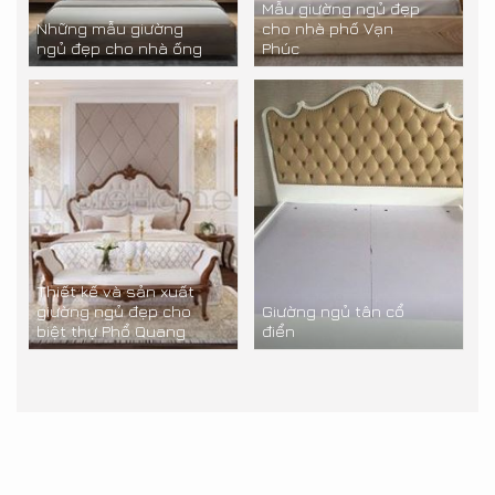
Mẫu giường ngủ đẹp
Những mẫu giường
cho nhà phố Vạn
ngủ đẹp cho nhà ống
Phúc
Thiết kế và sản xuất
giường ngủ đẹp cho
Giường ngủ tân cổ
biệt thự Phổ Quang
điển