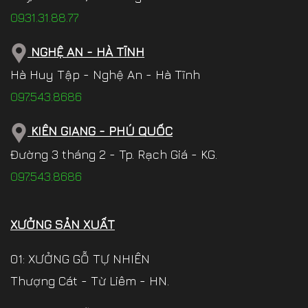
0931.31.88.77
NGHỆ AN - HÀ TĨNH
Hà Huy Tập - Nghệ An - Hà Tĩnh
097.543.8686
KIÊN GIANG - PHÚ QUỐC
Đường 3 tháng 2 - Tp. Rạch Giá - KG.
097.543.8686
XƯỞNG SẢN XUẤT
01: XƯỞNG GỖ TỰ NHIÊN
Thượng Cát - Từ Liêm - HN.