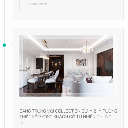
Read More
SANG TRỌNG VỚI COLLECTION GỢI Ý 21 Ý TƯỞNG
THIẾT KẾ PHÒNG KHÁCH GỖ TỰ NHIÊN CHUNG
CƯ