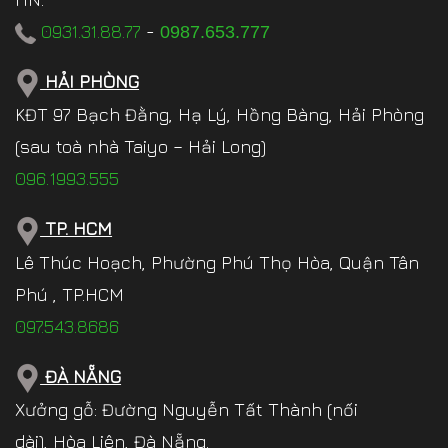
0931.31.88.77
-
0987.653.777
HẢI PHÒNG
KĐT 97 Bạch Đằng, Hạ Lý, Hồng Bàng, Hải Phòng
(sau toà nhà Taiyo – Hải Long)
096.1993.555
TP. HCM
Lê Thúc Hoạch, Phường Phú Thọ Hòa, Quận Tân
Phú , TP.HCM
097.543.8686
ĐÀ NẴNG
Xưởng gỗ: Đường Nguyễn Tất Thành (nối
dài), Hòa Liên, Đà Nẵng.