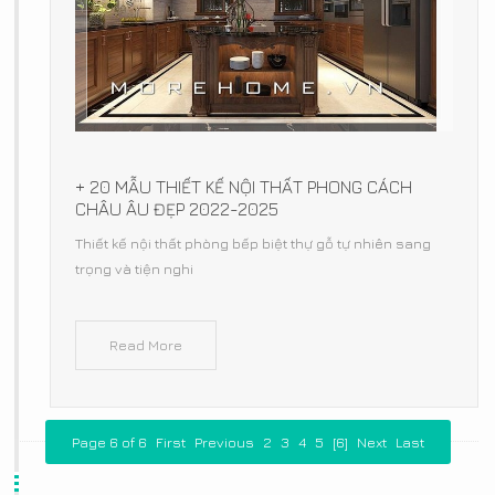
+ 20 MẪU THIẾT KẾ NỘI THẤT PHONG CÁCH
CHÂU ÂU ĐẸP 2022-2025
Thiết kế nội thất phòng bếp biệt thự gỗ tự nhiên sang
trọng và tiện nghi
Read More
Page 6 of 6
First
Previous
2
3
4
5
[6]
Next
Last