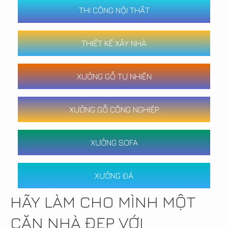
THI CÔNG NỘI THẤT
THIẾT KẾ XÂY NHÀ
XƯỞNG GỖ TỰ NHIÊN
XƯỞNG GỖ CÔNG NGHIỆP
XƯỞNG SOFA
XƯỞNG ĐÁ
HÃY LÀM CHO MÌNH MỘT
CĂN NHÀ ĐẸP VỚI