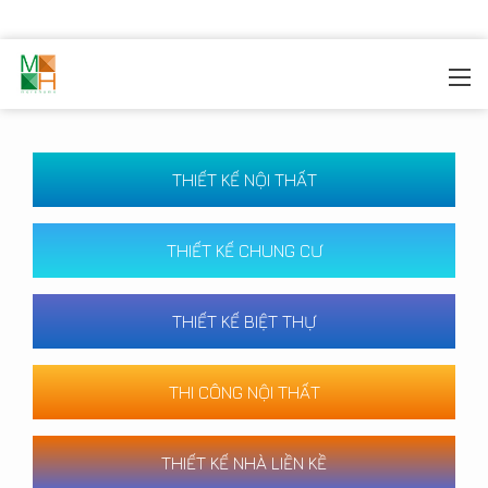
MOREHOME
/
CÔNG TRÌNH
THIẾT KẾ NỘI THẤT
THIẾT KẾ CHUNG CƯ
THIẾT KẾ BIỆT THỰ
THI CÔNG NỘI THẤT
THIẾT KẾ NHÀ LIỀN KỀ