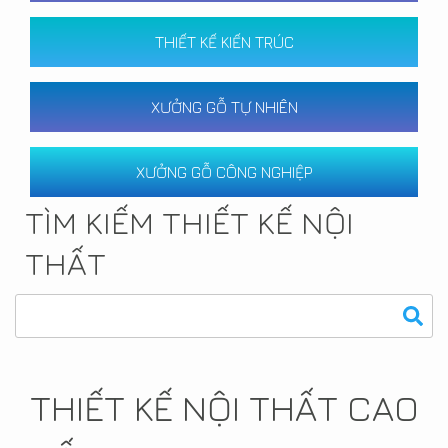
THIẾT KẾ KIẾN TRÚC
XƯỞNG GỖ TỰ NHIÊN
XƯỞNG GỖ CÔNG NGHIỆP
TÌM KIẾM THIẾT KẾ NỘI
THẤT
THIẾT KẾ NỘI THẤT CAO