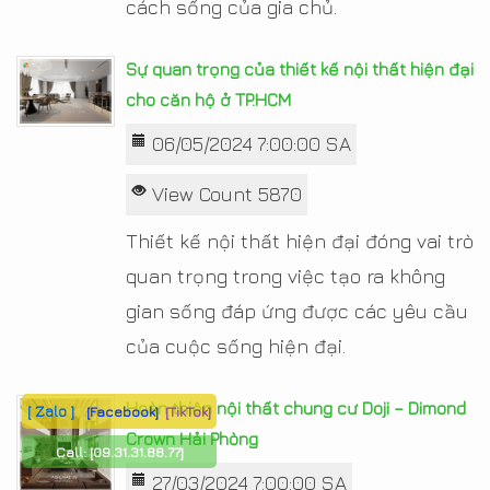
cách sống của gia chủ.
Sự quan trọng của thiết kế nội thất hiện đại
cho căn hộ ở TP.HCM
06/05/2024 7:00:00 SA
View Count 5870
Thiết kế nội thất hiện đại đóng vai trò
quan trọng trong việc tạo ra không
gian sống đáp ứng được các yêu cầu
của cuộc sống hiện đại.
Hoàn thiện nội thất chung cư Doji – Dimond
[ Zalo ]
[Facebook]
[TikTok]
Crown Hải Phòng
Call:
[09.31.31.88.77]
27/03/2024 7:00:00 SA