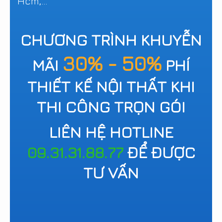
Hcm,...
CHƯƠNG TRÌNH KHUYỄN
30% - 50%
MÃI
PHÍ
THIẾT KẾ NỘI THẤT KHI
THI CÔNG TRỌN GÓI
LIÊN HỆ HOTLINE
09.31.31.88.77
ĐỂ ĐƯỢC
TƯ VẤN