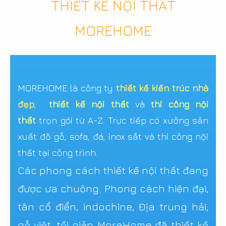
THIẾT KẾ NỘI THẤT
MOREHOME
MOREHOME là công ty
thiết kế kiến trúc nhà
đẹp
,
thiết kế nội thất
và
thi công nội
thất
trọn gói từ A-Z. Trực tiếp có xưởng sản
xuất đồ gỗ, sofa, đá, inox sắt và thi công nội
thất tại công trình.
Các phong cách thiết kế nội thất đang
được ưa chuộng: Phong cách hiện đại,
tân cổ điển, indochine, Địa trung hải,
gỗ việt, tối giản..MoreHome đã thiết kế