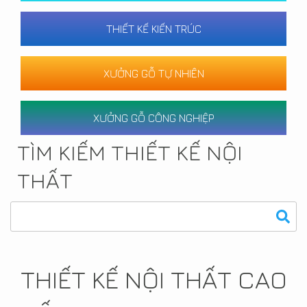
THIẾT KẾ KIẾN TRÚC
XƯỞNG GỖ TỰ NHIÊN
XƯỞNG GỖ CÔNG NGHIỆP
TÌM KIẾM THIẾT KẾ NỘI
THẤT
THIẾT KẾ NỘI THẤT CAO