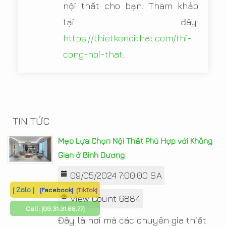
nội thất cho bạn. Tham khảo
tại đây:
https://thietkenoithat.com/thi-
cong-noi-that
.
TIN TỨC
Mẹo Lựa Chọn Nội Thất Phù Hợp với Không
Gian ở Bình Dương
09/05/2024 7:00:00 SA
[ Zalo ]
[Facebook]
[TikTok]
View Count 6884
Call:
[09.31.31.88.77]
Đây là nơi mà các chuyên gia thiết