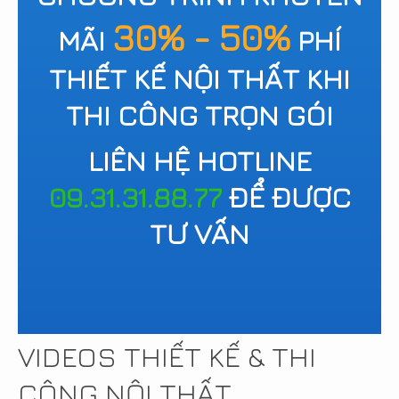
30% - 50%
MÃI
PHÍ
THIẾT KẾ NỘI THẤT KHI
THI CÔNG TRỌN GÓI
LIÊN HỆ HOTLINE
09.31.31.88.77
ĐỂ ĐƯỢC
TƯ VẤN
VIDEOS THIẾT KẾ & THI
CÔNG NỘI THẤT