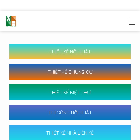
MOREHOME
/
CÔNG TRÌNH
THIẾT KẾ NỘI THẤT
THIẾT KẾ CHUNG CƯ
THIẾT KẾ BIỆT THỰ
THI CÔNG NỘI THẤT
THIẾT KẾ NHÀ LIỀN KỀ