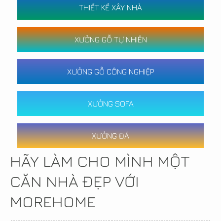
THIẾT KẾ XÂY NHÀ
XƯỞNG GỖ TỰ NHIÊN
XƯỞNG GỖ CÔNG NGHIỆP
XƯỞNG SOFA
XƯỞNG ĐÁ
HÃY LÀM CHO MÌNH MỘT
CĂN NHÀ ĐẸP VỚI
MOREHOME