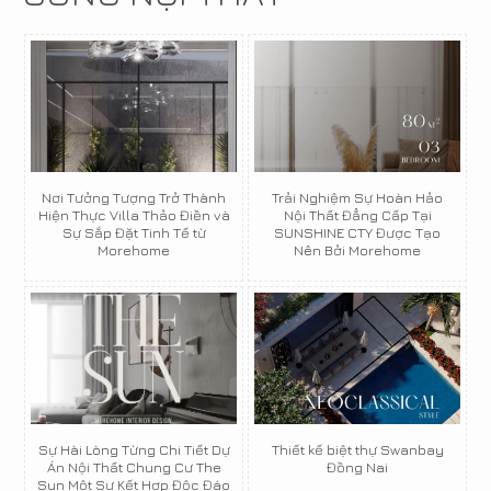
Nơi Tưởng Tượng Trở Thành
Trải Nghiệm Sự Hoàn Hảo
Hiện Thực Villa Thảo Điền và
Nội Thất Đẳng Cấp Tại
Sự Sắp Đặt Tinh Tế từ
SUNSHINE CTY Được Tạo
Morehome
Nên Bởi Morehome
Sự Hài Lòng Từng Chi Tiết Dự
Thiết kế biệt thự Swanbay
Án Nội Thất Chung Cư The
Đồng Nai
Sun Một Sự Kết Hợp Độc Đáo