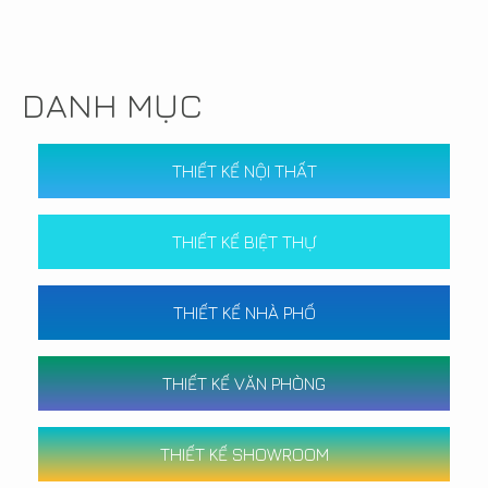
DANH MỤC
THIẾT KẾ NỘI THẤT
THIẾT KẾ BIỆT THỰ
THIẾT KẾ NHÀ PHỐ
THIẾT KẾ VĂN PHÒNG
THIẾT KẾ SHOWROOM