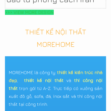
>>> VIEW MORE DESIGN
THIẾT KẾ NỘI THẤT
MOREHOME
MOREHOME là công ty
thiết kế kiến trúc nhà
đẹp
,
thiết kế nội thất
và
thi công nội
thất
trọn gói từ A-Z. Trực tiếp có xưởng sản
xuất đồ gỗ, sofa, đá, inox sắt và thi công nội
thất tại công trình.