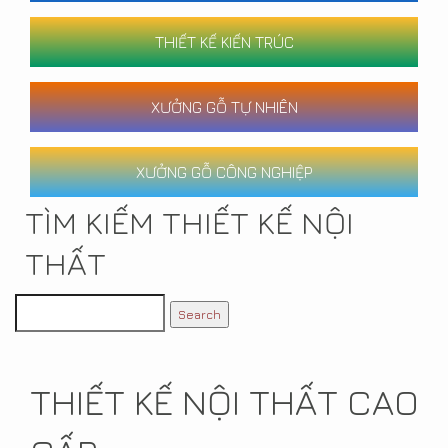
THIẾT KẾ KIẾN TRÚC
XƯỞNG GỖ TỰ NHIÊN
XƯỞNG GỖ CÔNG NGHIỆP
TÌM KIẾM THIẾT KẾ NỘI
THẤT
THIẾT KẾ NỘI THẤT CAO