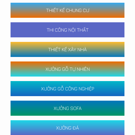
THIẾT KẾ CHUNG CƯ
THI CÔNG NỘI THẤT
THIẾT KẾ XÂY NHÀ
XƯỞNG GỖ TỰ NHIÊN
XƯỞNG GỖ CÔNG NGHIỆP
XƯỞNG SOFA
XƯỞNG ĐÁ