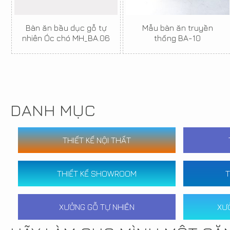
Bàn ăn bầu dục gỗ tự
Mẫu bàn ăn truyền
nhiên Óc chó MH_BA.06
thống BA-10
DANH MỤC
THIẾT KẾ NỘI THẤT
THIẾT KẾ SHOWROOM
T
XƯỞNG GỖ TỰ NHIÊN
XƯ