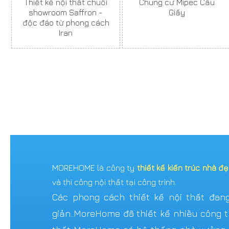
Thiết kế nội thất chuỗi
Chung cư Mipec Cầu
showroom Saffron -
Giấy
độc đáo từ phong cách
Iran
MOREHOME là công ty
thiết kế kiến trúc nhà đ
và thi công nội thất tại công trình.
Các phong cách thiết kế nội thất đang 
giản..MoreHome đã thiết kế nhiều công tr