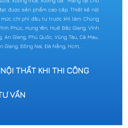
ofa, xưởng inox, xưởng đá. Mang lại cho
ạt được sản phẩm cao cấp. Thiết kế nội
c mức chi phí đầu tư trước khi làm. Chúng
 Vĩnh Phúc, Hưng Yên, Huế Bắc Giang, Vĩnh
g, An Giang, Phú Quốc, Vũng Tàu, Cà Mau,
n Giang, Đồng Nai, Đà Nẵng, Hcm,...
 NỘI THẤT KHI THI CÔNG
TƯ VẤN