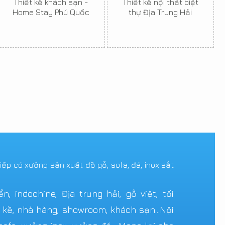
Thiết kế khách sạn -
Thiết kế nội thất biệt
Home Stay Phú Quốc
thự Địa Trung Hải
tiếp có xưởng sản xuất đồ gỗ, sofa, đá, inox sắt
 indochine, Địa trung hải, gỗ việt, tối
n kề, nhà hàng, showroom, khách sạn...Nội