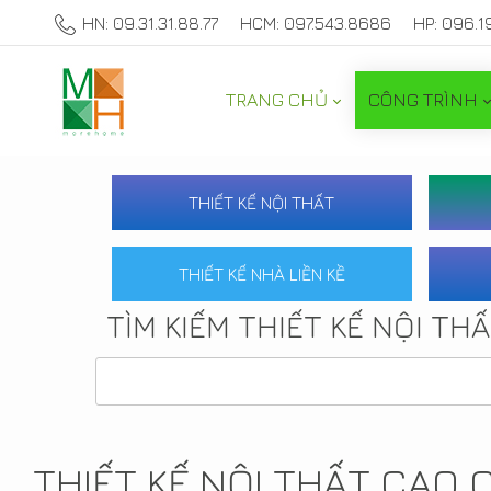
HN: 09.31.31.88.77
HCM: 097.543.8686
HP: 096.1
TRANG CHỦ
CÔNG TRÌNH
THIẾT KẾ NỘI THẤT
THIẾT KẾ NHÀ LIỀN KỀ
TÌM KIẾM THIẾT KẾ NỘI TH
THIẾT KẾ NỘI THẤT CAO 