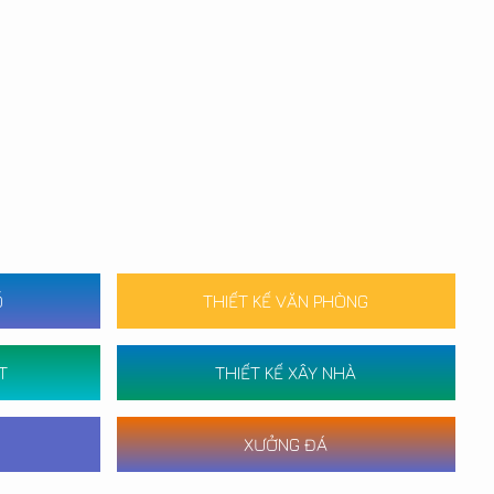
Ố
THIẾT KẾ VĂN PHÒNG
T
THIẾT KẾ XÂY NHÀ
XƯỞNG ĐÁ