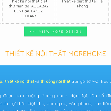
Thiết kế nội thất biệt
Thiết kế biệt thự tại Hải
thự hiện đại AQUABAY
Phòng
CENTRAL LAKE 2
ECOPARK
>>> VIEW MORE DESIGN
THIẾT KẾ NỘI THẤT MOREHOME
ẹp
,
thiết kế nội thất
và
thi công nội thất
trọn gói từ A-Z. Trực 
được ưa chuộng: Phong cách hiện đại, tân cổ điển,
ình nội thất biệt thự, chung cư, văn phòng, nhà liề