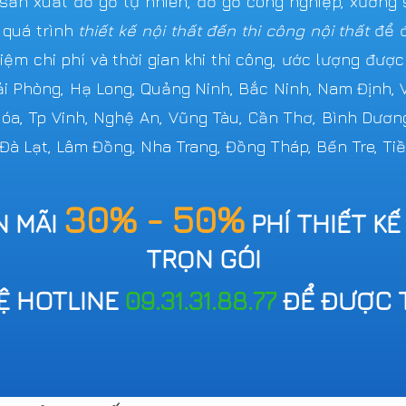
n xuất đồ gỗ tự nhiên, đồ gỗ công nghiệp, xưởng s
 quá trình
thiết kế nội thất đến thi công nội thất
để đ
iệm chi phí và thời gian khi thi công, ước lượng đượ
Hải Phòng, Hạ Long, Quảng Ninh, Bắc Ninh, Nam Định,
 Hóa, Tp Vinh, Nghệ An, Vũng Tàu, Cần Thơ, Bình Dươn
 Đà Lạt, Lâm Đồng, Nha Trang, Đồng Tháp, Bến Tre, Tiề
30% - 50%
N MÃI
PHÍ THIẾT KẾ
TRỌN GÓI
HỆ HOTLINE
09.31.31.88.77
ĐỂ ĐƯỢC 