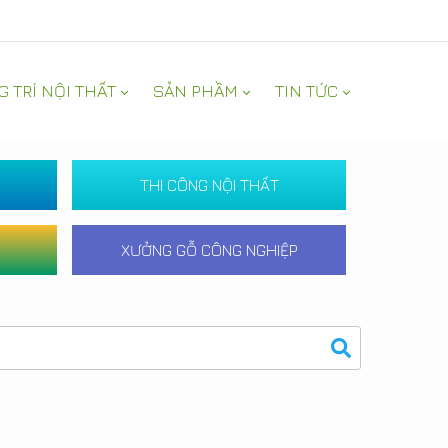
G TRÍ NỘI THẤT
SẢN PHẦM
TIN TỨC
THI CÔNG NỘI THẤT
XƯỞNG GỖ CÔNG NGHIỆP