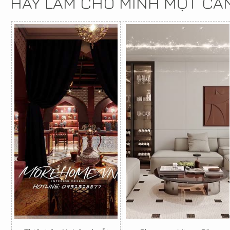
HÃY LÀM CHO MÌNH MỘT CĂ