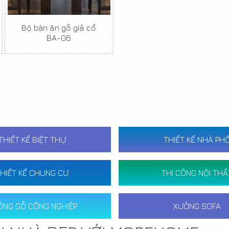
Bộ bàn ăn gỗ giả cổ
BA-06
THIẾT KẾ BIỆT THỰ
THIẾT KẾ NHÀ PH
HIẾT KẾ CHUNG CƯ
THI CÔNG NỘI THẤ
ỞNG GỖ CÔNG NGHIỆP
XƯỞNG SOFA