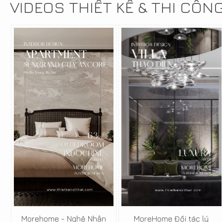
VIDEOS THIẾT KẾ & THI CÔN
Morehome - Nghệ Nhân
MoreHome Đối tác lý