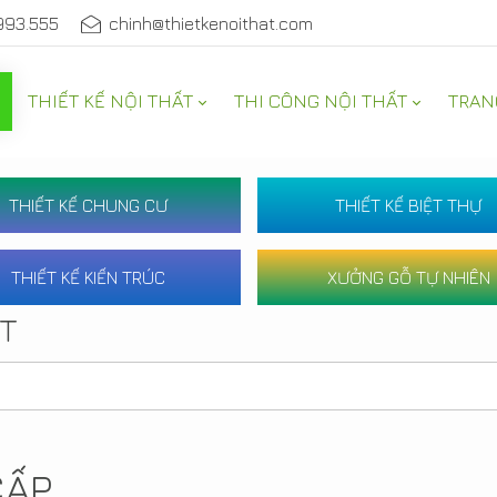
993.555
chinh@thietkenoithat.com
THIẾT KẾ NỘI THẤT
THI CÔNG NỘI THẤT
TRAN
THIẾT KẾ CHUNG CƯ
THIẾT KẾ BIỆT THỰ
THIẾT KẾ KIẾN TRÚC
XƯỞNG GỖ TỰ NHIÊN
ẤT
CẤP