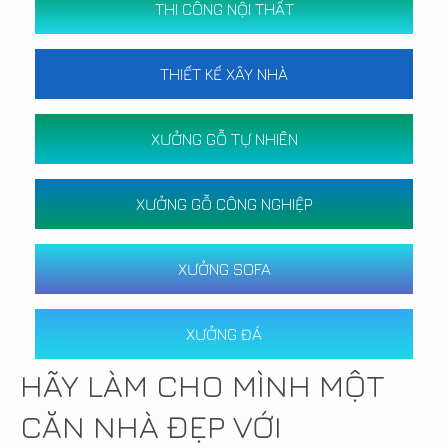
THI CÔNG NỘI THẤT
THIẾT KẾ XÂY NHÀ
XƯỞNG GỖ TỰ NHIÊN
XƯỞNG GỖ CÔNG NGHIỆP
XƯỞNG SOFA
XƯỞNG ĐÁ
HÃY LÀM CHO MÌNH MỘT
CĂN NHÀ ĐẸP VỚI