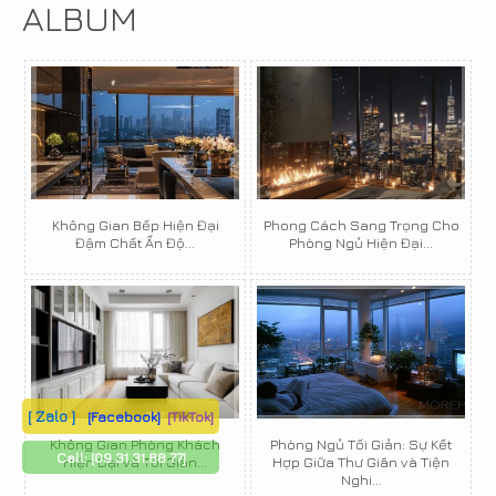
ALBUM
Không Gian Bếp Hiện Đại
Phong Cách Sang Trọng Cho
Đậm Chất Ấn Độ...
Phòng Ngủ Hiện Đại...
[ Zalo ]
[Facebook]
[TikTok]
Không Gian Phòng Khách
Phòng Ngủ Tối Giản: Sự Kết
Call:
[09.31.31.88.77]
Hiện Đại và Tối Giản...
Hợp Giữa Thư Giãn và Tiện
Nghi...