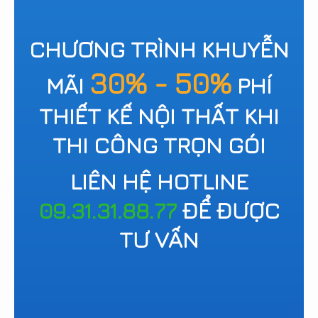
CHƯƠNG TRÌNH KHUYỄN
30% - 50%
MÃI
PHÍ
THIẾT KẾ NỘI THẤT KHI
THI CÔNG TRỌN GÓI
LIÊN HỆ HOTLINE
09.31.31.88.77
ĐỂ ĐƯỢC
TƯ VẤN