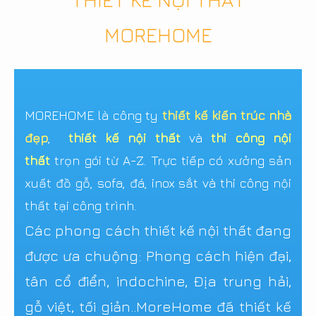
MOREHOME
MOREHOME là công ty
thiết kế kiến trúc nhà
đẹp
,
thiết kế nội thất
và
thi công nội
thất
trọn gói từ A-Z. Trực tiếp có xưởng sản
xuất đồ gỗ, sofa, đá, inox sắt và thi công nội
thất tại công trình.
Các phong cách thiết kế nội thất đang
được ưa chuộng: Phong cách hiện đại,
tân cổ điển, indochine, Địa trung hải,
gỗ việt, tối giản..MoreHome đã thiết kế