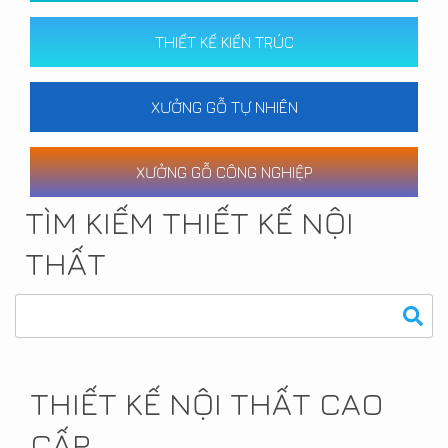
THIẾT KẾ KIẾN TRÚC
XƯỞNG GỖ TỰ NHIÊN
XƯỞNG GỖ CÔNG NGHIỆP
TÌM KIẾM THIẾT KẾ NỘI
THẤT
THIẾT KẾ NỘI THẤT CAO
CẤP