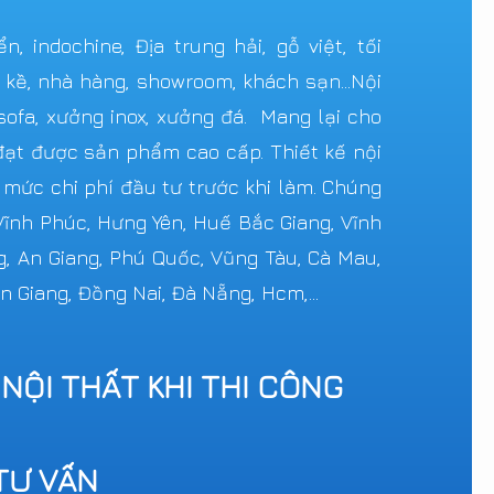
 indochine, Địa trung hải, gỗ việt, tối
n kề, nhà hàng, showroom, khách sạn...Nội
ofa, xưởng inox, xưởng đá. Mang lại cho
ạt được sản phẩm cao cấp. Thiết kế nội
c mức chi phí đầu tư trước khi làm. Chúng
 Vĩnh Phúc, Hưng Yên, Huế Bắc Giang, Vĩnh
g, An Giang, Phú Quốc, Vũng Tàu, Cà Mau,
n Giang, Đồng Nai, Đà Nẵng, Hcm,...
 NỘI THẤT KHI THI CÔNG
TƯ VẤN