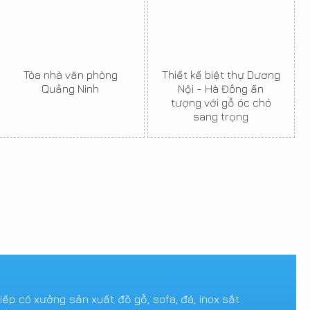
Tòa nhà văn phòng
Thiết kế biệt thự Dương
Quảng Ninh
Nội - Hà Đông ấn
tượng với gỗ óc chó
sang trọng
tiếp có xưởng sản xuất đồ gỗ, sofa, đá, inox sắt