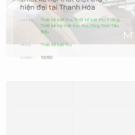
hiện đại tại Thanh Hóa
Thiết kế biệt thự
,
Thiết kế biệt thự 3 tầng
,
CATEGORIES
Thiết kế nội thất biệt thự
,
Công Trình Tiêu
Biểu
Thiết kế biệt thự
TAGS
10062
VIEWCOUNT