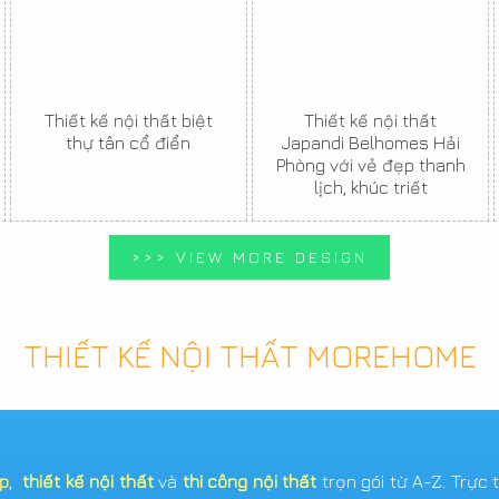
Thiết kế nội thất biệt
Thiết kế nội thất
thự tân cổ điển
Japandi Belhomes Hải
Phòng với vẻ đẹp thanh
lịch, khúc triết
>>> VIEW MORE DESIGN
THIẾT KẾ NỘI THẤT MOREHOME
ẹp
,
thiết kế nội thất
và
thi công nội thất
trọn gói từ A-Z. Trực 