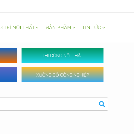
G TRÍ NỘI THẤT
SẢN PHẦM
TIN TỨC
THI CÔNG NỘI THẤT
XƯỞNG GỖ CÔNG NGHIỆP