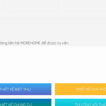
ui lòng liên hệ MOREHOME để được tư vấn.
THIẾT KẾ BIỆT THỰ
THIẾT KẾ NHÀ PH
HIẾT KẾ CHUNG CƯ
THI CÔNG NỘI THẤ