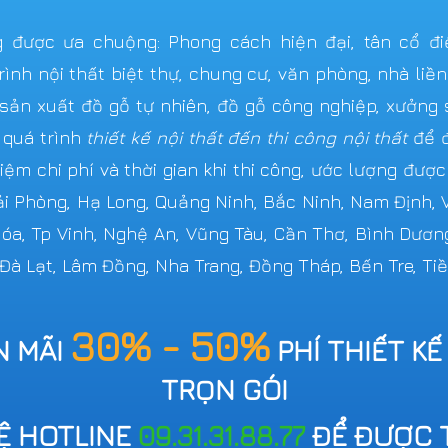
được ưa chuộng: Phong cách hiện đại, tân cổ điển,
ình nội thất biệt thự, chung cư, văn phòng, nhà liề
n xuất đồ gỗ tự nhiên, đồ gỗ công nghiệp, xưởng s
 quá trình
thiết kế nội thất đến thi công nội thất
để đ
iệm chi phí và thời gian khi thi công, ước lượng đượ
Hải Phòng, Hạ Long, Quảng Ninh, Bắc Ninh, Nam Định,
 Hóa, Tp Vinh, Nghệ An, Vũng Tàu, Cần Thơ, Bình Dươn
 Đà Lạt, Lâm Đồng, Nha Trang, Đồng Tháp, Bến Tre, Tiề
30% - 50%
N MÃI
PHÍ THIẾT KẾ
TRỌN GÓI
HỆ HOTLINE
09.31.31.88.77
ĐỂ ĐƯỢC 