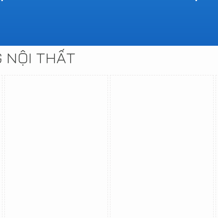
G NỘI THẤT