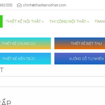
993.555
chinh@thietkenoithat.com
THIẾT KẾ NỘI THẤT
THI CÔNG NỘI THẤT
TRAN
THIẾT KẾ CHUNG CƯ
THIẾT KẾ BIỆT THỰ
THIẾT KẾ KIẾN TRÚC
XƯỞNG GỖ TỰ NHIÊN
ẤT
CẤP