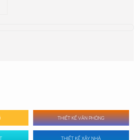
Ố
THIẾT KẾ VĂN PHÒNG
T
THIẾT KẾ XÂY NHÀ