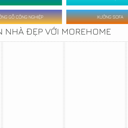
ỞNG GỖ CÔNG NGHIỆP
XƯỞNG SOFA
N NHÀ ĐẸP VỚI MOREHOME