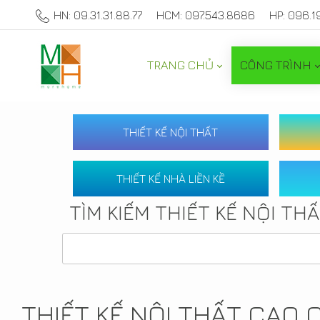
HN: 09.31.31.88.77
HCM: 097.543.8686
HP: 096.1
TRANG CHỦ
CÔNG TRÌNH
THIẾT KẾ NỘI THẤT
THIẾT KẾ NHÀ LIỀN KỀ
TÌM KIẾM THIẾT KẾ NỘI TH
THIẾT KẾ NỘI THẤT CAO 