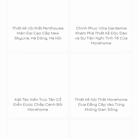
Thiết kế nội thất Penthouse
Chinh Phục Villa Gardemia
Hiện Đại Cao Cấp New
Khám Phá Thiết Kế Độc Đáo
SkyLine, Hà Đông, Hà Nội
và Sự Tiện Nghi Tinh Tế Của
Morehome
Kiệt Tác Kiến Trúc Tân Cổ
Thiết Kế Nội Thất Morehome
Điển Được Chắp Cánh Bởi
Đưa Đẳng Cấp Vào Từng
Morehome
Không Gian Sống