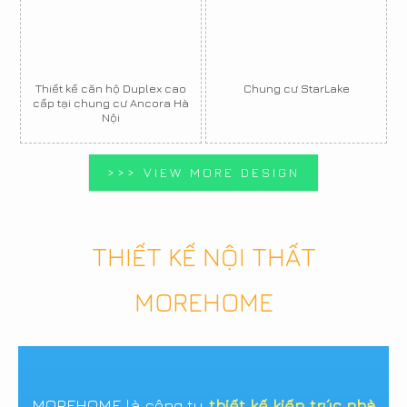
Thiết kế căn hộ Duplex cao
Chung cư StarLake
cấp tại chung cư Ancora Hà
Nội
>>> VIEW MORE DESIGN
THIẾT KẾ NỘI THẤT
MOREHOME
MOREHOME là công ty
thiết kế kiến trúc nhà