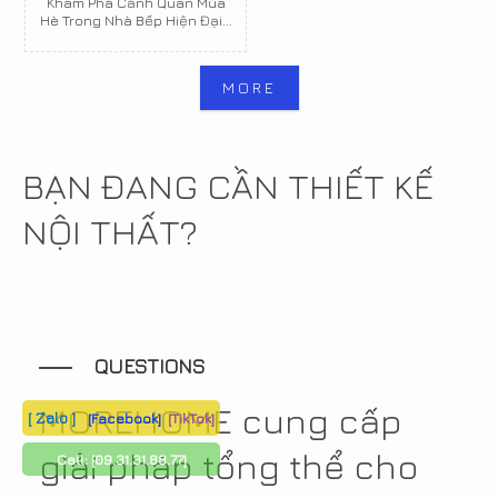
Khám Phá Cảnh Quan Mùa
Hè Trong Nhà Bếp Hiện Đại...
MORE
BẠN ĐANG CẦN THIẾT KẾ
NỘI THẤT?
QUESTIONS
MOREHOME cung cấp
[ Zalo ]
[Facebook]
[TikTok]
giải pháp tổng thể cho
Call:
[09.31.31.88.77]