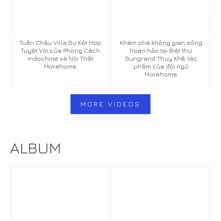
Tuấn Châu Villa Sự Kết Hợp
Khám phá không gian sống
Tuyệt Vời của Phong Cách
hoàn hảo tại Biệt thự
Indochine và Nội Thất
Sungrand Thụy Khê, tác
Morehome
phẩm của đội ngũ
Morehome
MORE VIDEOS
ALBUM