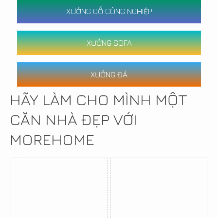
XƯỞNG GỖ CÔNG NGHIỆP
XƯỞNG SOFA
XƯỞNG ĐÁ
HÃY LÀM CHO MÌNH MỘT
CĂN NHÀ ĐẸP VỚI
MOREHOME