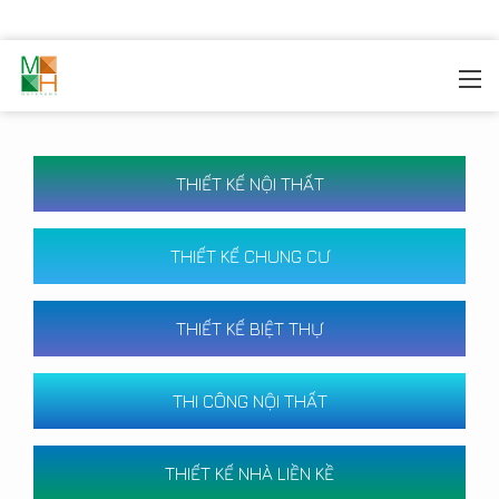
MOREHOME
/
CÔNG TRÌNH
THIẾT KẾ NỘI THẤT
THIẾT KẾ CHUNG CƯ
THIẾT KẾ BIỆT THỰ
THI CÔNG NỘI THẤT
THIẾT KẾ NHÀ LIỀN KỀ