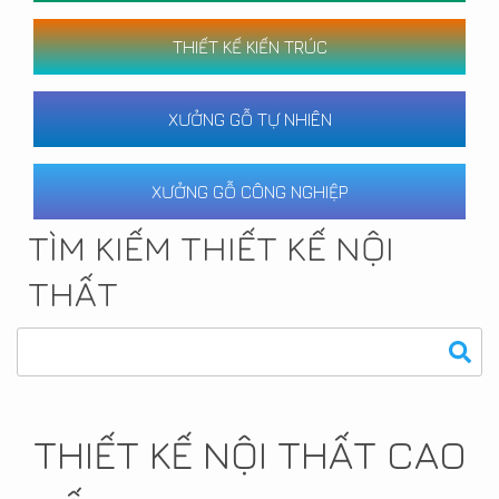
THIẾT KẾ KIẾN TRÚC
XƯỞNG GỖ TỰ NHIÊN
XƯỞNG GỖ CÔNG NGHIỆP
TÌM KIẾM THIẾT KẾ NỘI
THẤT
THIẾT KẾ NỘI THẤT CAO