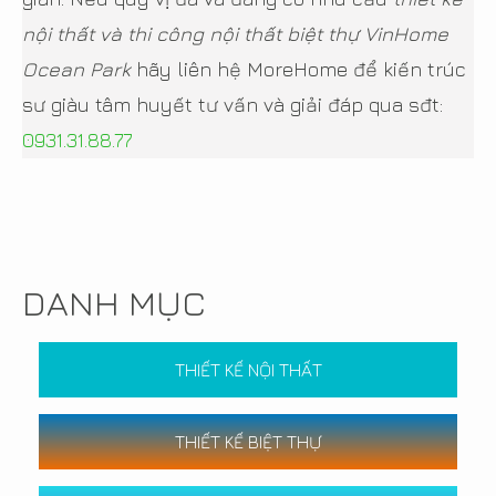
nội thất và thi công nội thất biệt thự VinHome
Ocean Park
hãy liên hệ MoreHome để kiến trúc
sư giàu tâm huyết tư vấn và giải đáp qua sđt:
0931.31.88.77
DANH MỤC
THIẾT KẾ NỘI THẤT
THIẾT KẾ BIỆT THỰ