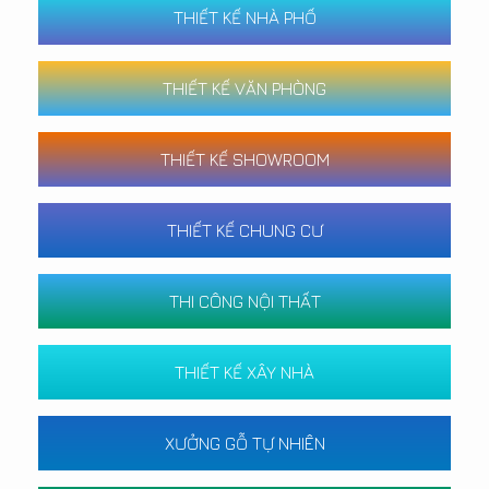
THIẾT KẾ NHÀ PHỐ
THIẾT KẾ VĂN PHÒNG
THIẾT KẾ SHOWROOM
THIẾT KẾ CHUNG CƯ
THI CÔNG NỘI THẤT
THIẾT KẾ XÂY NHÀ
XƯỞNG GỖ TỰ NHIÊN