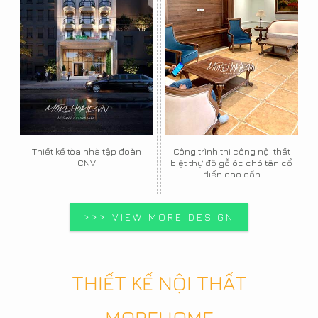
Thiết kế tòa nhà tập đoàn
Công trình thi công nội thất
CNV
biệt thự đồ gỗ óc chó tân cổ
điển cao cấp
>>> VIEW MORE DESIGN
THIẾT KẾ NỘI THẤT