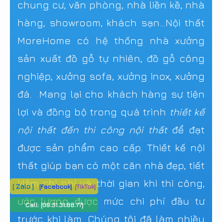
chung cư, văn phòng, nhà liền kề, nhà
hàng, showroom, khách sạn...Nội thất
MoreHome có hệ thống nhà xưởng
sản xuất đồ gỗ tự nhiên, đồ gỗ công
nghiệp, xưởng sofa, xưởng inox, xưởng
đá. Mang lại cho khách hàng sự tiện
lợi và đồng bộ trong quá trình
thiết kế
nội thất đến thi công nội thất
để đạt
được sản phẩm cao cấp. Thiết kế nội
thất giúp bạn có một căn nhà đẹp, tiết
kiệm chi phí và thời gian khi thi công,
[ Zalo ]
[Facebook]
[TikTok]
ước lượng được mức chi phí đầu tư
Call:
[09.31.31.88.77]
trước khi làm. Chúng tôi đã làm nhiều