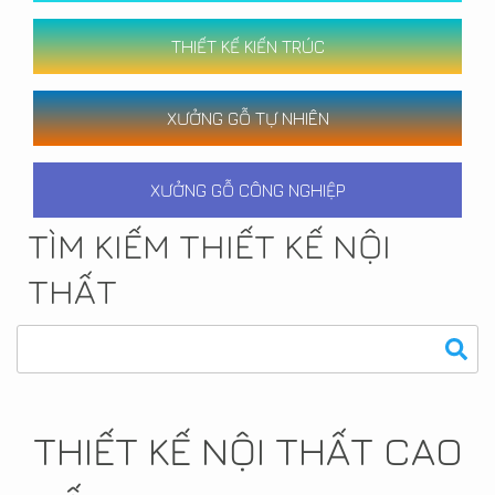
THIẾT KẾ KIẾN TRÚC
XƯỞNG GỖ TỰ NHIÊN
XƯỞNG GỖ CÔNG NGHIỆP
TÌM KIẾM THIẾT KẾ NỘI
THẤT
THIẾT KẾ NỘI THẤT CAO