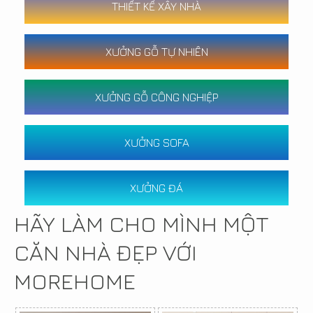
THIẾT KẾ XÂY NHÀ
XƯỞNG GỖ TỰ NHIÊN
XƯỞNG GỖ CÔNG NGHIỆP
XƯỞNG SOFA
XƯỞNG ĐÁ
HÃY LÀM CHO MÌNH MỘT
CĂN NHÀ ĐẸP VỚI
MOREHOME