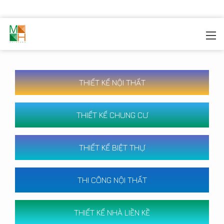
MOREHOME
/
CÔNG TRÌNH
THIẾT KẾ NỘI THẤT
THIẾT KẾ CHUNG CƯ
THIẾT KẾ BIỆT THỰ
THI CÔNG NỘI THẤT
THIẾT KẾ NHÀ LIỀN KỀ