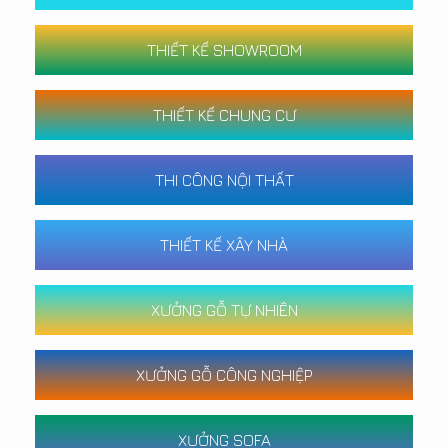
THIẾT KẾ SHOWROOM
THIẾT KẾ CHUNG CƯ
THI CÔNG NỘI THẤT
THIẾT KẾ XÂY NHÀ
XƯỞNG GỖ TỰ NHIÊN
XƯỞNG GỖ CÔNG NGHIỆP
XƯỞNG SOFA