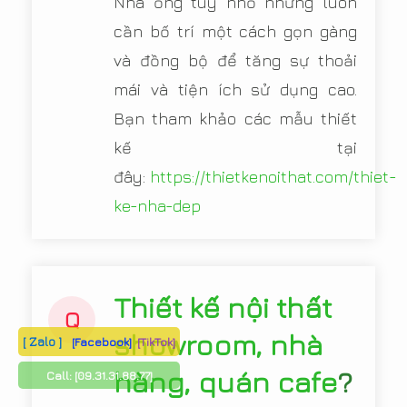
Nhà ống tuy nhỏ nhưng luôn
cần bố trí một cách gọn gàng
và đồng bộ để tăng sự thoải
mái và tiện ích sử dụng cao.
Bạn tham khảo các mẫu thiết
kế tại
đây:
https://thietkenoithat.com/thiet-
ke-nha-dep
Thiết kế nội thất
Q
showroom, nhà
[ Zalo ]
[Facebook]
[TikTok]
hàng, quán cafe
?
Call:
[09.31.31.88.77]