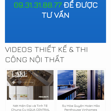
09.31.31.88.77
ĐỂ ĐƯỢC
TƯ VẤN
VIDEOS THIẾT KẾ & THI
CÔNG NỘI THẤT
Nét Hiện Đại và Tinh Tế
Sự Hòa Quyện Hoàn Hảo
Chung Cư AQUA CENTRAL
Penthouse Vinhomes