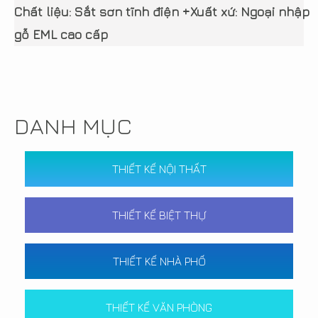
Chất liệu: Sắt sơn tĩnh điện +
Xuất xứ: Ngoại nhập
gỗ EML cao cấp
DANH MỤC
THIẾT KẾ NỘI THẤT
THIẾT KẾ BIỆT THỰ
THIẾT KẾ NHÀ PHỐ
THIẾT KẾ VĂN PHÒNG