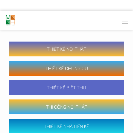
MOREHOME
/
CÔNG TRÌNH
THIẾT KẾ NỘI THẤT
THIẾT KẾ CHUNG CƯ
THIẾT KẾ BIỆT THỰ
THI CÔNG NỘI THẤT
THIẾT KẾ NHÀ LIỀN KỀ