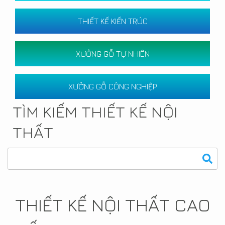
THIẾT KẾ KIẾN TRÚC
XƯỞNG GỖ TỰ NHIÊN
XƯỞNG GỖ CÔNG NGHIỆP
TÌM KIẾM THIẾT KẾ NỘI
THẤT
THIẾT KẾ NỘI THẤT CAO