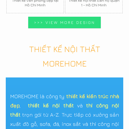
Thiết kế văn phòng đẹp tại
Thiết kế nội thất căn hộ quận
Hồ Chí Minh
1 - Hồ Chí Minh
>>> VIEW MORE DESIGN
THIẾT KẾ NỘI THẤT
MOREHOME
MOREHOME là công ty
thiết kế kiến trúc nhà
đẹp
,
thiết kế nội thất
và
thi công nội
thất
trọn gói từ A-Z. Trực tiếp có xưởng sản
xuất đồ gỗ, sofa, đá, inox sắt và thi công nội